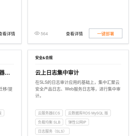
查看详情
564
查看详情
一键部署
安全&合规
器化
云上日志集中审计
向
在SLS的日志审计应用的基础上，集中汇聚云
迁移/提
安全产品日志、Web服务日志等，进行集中审
计。
版
云服务器ECS
云数据库RDS MySQL 版
负载均衡 SLB
弹性公网IP
日志服务（SLS）