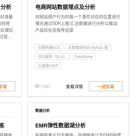
文戏情感细腻自然，动作戏激烈拳拳到肉，实现更强表演能力
支持中英文自由切换，具备更强的噪声鲁棒性
ernetes 版 ACK
云聚AI 严选权益
AI 原生数据库服务发布
I分析
电商网站数据埋点及分析
SSL 证书
按浏览量排序
高级
，一键激活高效办公新体验
理容器应用的 K8s 服务
精选AI产品，从模型到应用全链提效
Agent 数据网关
要对海量
对网站用户行为的每一个事件对应的位置进行
堡垒机
专家
如何将
埋点通过SDK上报/汇总数据进行分析以推动
AI 用量加速计划
云原生数据库 PolarDB
应用
防火墙
e处理后
产品优化及指导运营
、识别商机，让客服更高效、服务更出色。
新老同享，达量后返
Agentic Database 发布
行可视化
千问办公
主机安全
NEW
的智能体编程平台
一站式AI生产力平台
云服务器ECS
云数据库RDS MySQL 版
AI 应用及服务市场
日志服务（SLS）
DataWorks
伶鹊
企业级人与Agent协作平台，接入和调度多个数字员工
智能客服平台，对话机器人、对话分析、智能外呼
云速搭CADT
AI 应用
大模型服务平台百炼 - 全妙
大模型
应用创作平台
多模态内容创作工具，已接入 DeepSeek
部署
1151
查看详情
一键部署
自然语言处理
数据标注
数据分析
机器学习
息提取
与 AI 智能体进行实时音视频通话
练
EMR弹性数据湖分析
从文本、图片、视频中提取结构化的属性信息
构建支持视频理解的 AI 音视频实时通话应用
及容器故
利用阿里云日志服务、存储服务以及EMR构建