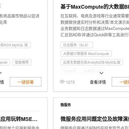
服务生态伙伴
视觉 Coding、空间感知、多模态思考等全面升级
1M上下文，专为长程任务能力而生
云工开物
企业应用
Works
Night Plan 支持 Qwen 3.8-Max
云原生大数据计算服务 MaxCompute
AI 办公
容器服务 Kub
NEW
荐
基于MaxCompute的大数据B
Red Hat
云服务器ECS
30+ 款产品免费体验
Data Agent 驱动的一站式 Data+AI 开发治理平台
夜间 5 折，Qwen/Meoo/TokenPlan 客户专享
面向分析的企业级SaaS模式云数据仓库
AI智能应用
提供一站式管
科研合作
有商品属性物品以促进
在互联网、电商及游戏等行业通常需
ERP
堂（旗舰版）
SUSE
云数据库RDS MySQL 版
化率
数据做快速实时分析和决策/本文演示
智能客服
AI 应用构建
大模型原生
CRM
业务数据和日志数据通过MaxComput
防护产品
2个月
自动承接线索
对象存储 OSS
汇总到ADB/并通过QuickBI等工具进
建站小程序
Qoder
大模型服务平台百炼-应用模版
OA 办公系统
HOT
NEW
负载均衡 SLB
分析的方案。
面向真实软件
个人版上线、团队版降价；千问3.8-Max首发发尝鲜
丰富多元化的应用模版和解决方案
库RDS MySQL 版
日志服务（SLS）
力提升
财税管理
模板建站
弹性公网IP
大数据计算服务 MaxCompute
万有无界
大模型服务平台百炼-智能体
400电话
定制建站
文件存储NAS
的模型效果
灵活可视化地构建企业级 Agent
ute
智能推荐
云原生数据仓库AnalyticDB MySQL版
方案
广告营销
模板小程序
Quick BI
云速搭CADT
容器服务 ACK
秒悟
人工智能平台 PAI
定制小程序
云端极速 AI 
新一代 AI 视频生成模型，深度适配广告营销等场景
AI Native 的算法工程平台，一站式完成建模、训练、推理服务部署
详情
一键部署
1272
数据传输
查看详情
一键
APP 开发
日志服务（SLS）
建站系统
访问控制
微服务
AI 应用
10分钟微调：让0.6B模型媲美235B模
多模态数据信
ud应用玩转MSE实
微服务应用问题定位及故障演
型
依托云原生高可用架构,实现Dify私有化部署
用1%尺寸在特定领域达到大模型90%以上效果
型的单个应用和服务会
微服务应用通过ARMS监控发现节点