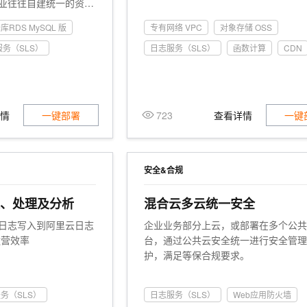
业往往自建统一的资源
服务商提供的多云资源
库RDS MySQL 版
专有网络 VPC
对象存储 OSS
台（CMDB）最重要的
数据，需要获取各个云
务（SLS）
日志服务（SLS）
函数计算
CDN
据，对数据进行持续的
一、数据清洗、资源关
理，用可靠的数据支持
管理流程和Devops
详情
一键部署
723
查看详情
一键
比较多、使用云产品比
越来越大时，这份自建
大的人力和时间成本。
在多账号的云上IT架构
安全&合规
资源配置数据、资源配
，将这些数据稳妥留存
集、处理及分析
混合云多云统一安全
MDB平台，加快企业自
日志写入到阿里云日志
企业业务部分上云，或部署在多个公
运营效率
台，通过公共云安全统一进行安全管
护，满足等保合规要求。
务（SLS）
日志服务（SLS）
Web应用防火墙