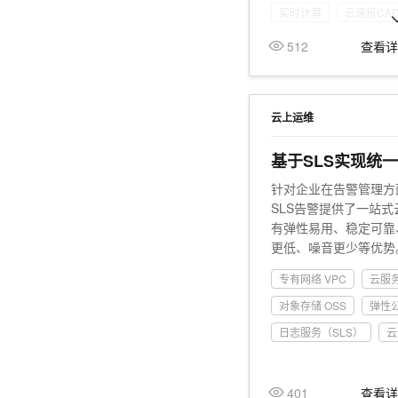
实时计算
云速搭CAD
512
查看
云上运维
基于SLS实现统
针对企业在告警管理方
SLS告警提供了一站
有弹性易用、稳定可靠
更低、噪音更少等优势
控方案系统无缝接入到
专有网络 VPC
云服务
SLS上一站式管理告警
对象存储 OSS
弹性公
日志服务（SLS）
云
401
查看