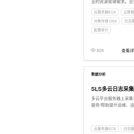
业的资源管理需求。企
管理平台或使用第三方
云服务器ECS
云数据
管理软件。资源管理平
是构建完整可靠的底层
对象存储 OSS
日志服
平台的所有资源配置数
配置审计
下载、数据格式抽象统
系解析和长期留存等处
基于资源数据构建的运维
828
查看
程序。当使用的云平台
较多样、云上部署规模
数据的维护将会消耗巨
本实践将指导企业客户
数据分析
下，一站式的采集全量
置历史、资源关系数据
SLS多云日志采
并快捷消费到自有的C
多云平台服务器上采集
有CMDB的构建。
服务/帮助提升运维、
云服务器ECS
日志服