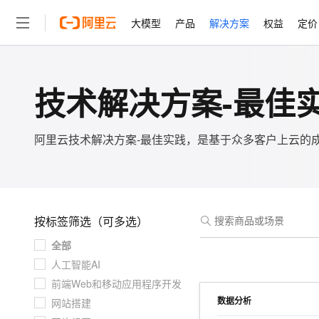
大模型
产品
解决方案
权益
定价
证书编号
大模型
产品
解决方案
权益
定价
云市场
伙伴
服务
了解阿里云
精选产品
精选解决方案
普惠上云
产品定价
精选商城
成为销售伙伴
售前咨询
为什么选择阿里云
技术解决方案-最佳
千问AI平台
了解云产品的定价详情
大模型服务平台百炼
千问办公，解锁你的工作
普惠上云 官方力荐
分销伙伴
在线服务
网站建设
什么是云计算
大
大模型服务与应用平台
企业级Agent产品，直接
云服务器38元/年起，超
咨询伙伴
多端小程序
技术领先
阿里云技术解决方案-最佳实践，是基于众多客户上云的
云上成本管理
售后服务
轻量应用服务器
Agency Agents：拥
官方推荐返现计划
大模型
精选产品
精选解决方案
Salesforce 国际版订阅
稳定可靠
管理和优化成本
推荐新用户得奖励，单订单
销售伙伴合作计划
自助服务
友盟天域
安全合规
人工智能与机器学习
AI
文本生成
云数据库 RDS
HappyHorse 打造一
云工开物
无影生态合作计划
在线服务
观测云
分析师报告
高校专属算力普惠，学生认
计算
互联网应用开发
按标签筛选（可多选）
Qwen3.8-Max
HOT
Salesforce On Alibaba C
工单服务
智能体时代全能旗舰模型
Tuya 物联网平台阿里云
研究报告与白皮书
人工智能平台 PAI
快速拥有专属 OpenClaw
大模
全部
Consulting Partner 合
大数据
容器
免费试用
短信专区
一站式AI开发、训练和推
人工智能AI
蓝凌 OA
Qwen3.7-Plus
AI 大模型销售与服务生
现代化应用
存储
天池大赛
能看、能想、能动手的多模
前端Web和移动应用程序开发
云解析DNS
解决方案免费试用 新老
电子合同
数据分析
网站搭建
最高领取价值200元试用
安全
网络与CDN
AI 算法大赛
Qwen3-VL-Plus
畅捷通