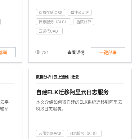
对象存储 OSS
弹性公网IP
日志服务（SLS）
函数计算
云速搭CADT
部署
721
查看详情
一键部署
|
|
数据分析
云上运维
迁云
自建ELK迁移阿里云日志服务
共云平
本文介绍如何将自建的ELK系统迁移到阿里云
理和防
SLS日志服务。
云服务器ECS
日志服务（SLS）