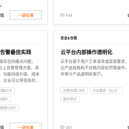
T
详情
一键部署
444
安全&合规
一告警最佳实践
云平台内部操作透明化
面存在的痛点问题，
云平台基于用户工单请求或监管要求
式云上告警管理方案，具
云产品规格和不合格内容处罚等操作
、功能持续升级、成本
作审计产品透明给客户。
。企业可以将现有的监
SLS告警平台，实现在
器ECS
对象存储 OSS
日志服务（SLS）
。
网IP
操作审计
速搭CADT
详情
一键部署
387