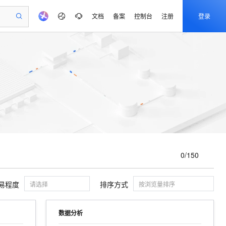
文档
备案
控制台
注册
登录
状态
证书
验
作计划
器
AI 活动
专业服务
服务伙伴合作计划
开发者社区
加入我们
产品动态
服务平台百炼
阿里云 OPC 创新助力计划
一站式生成采购清单，支持单品或批量购买
io：打造专属 AI 语音助手
S产品伙伴计划（繁花）
峰会
CS
造的大模型服务与应用开发平台
一句话生成原生可编辑精美 PPT 文稿
AI 生产力先锋
Al MaaS 服务伙伴赋能合作
域名
博文
Careers
至高可申请百万元
Qwen3.8-Max 模型上线
开启高性价比 AI 编程新体验
弹性可伸缩的云计算服务
Qwen-Audio-3.0-Realtime 端到端实时语音角色扮演
输入一句话想法, 轻松生成专业的 PPT
先锋实践拓展 AI 生产力的边界
Token 补贴，五大权
计划
海大会
伙伴信用分合作计划
商标
问答
社会招聘
益加速 OPC 成功
eek-V4-Pro
SS
一键部署幻兽帕鲁游戏服务器
飞天发布时刻
HOT
Open Search 向量检索版支
划
备案
电子书
校园招聘
pSeek-V4-Pro
视频创作，一键激活电商全链路生产力
稳定、安全、高性价比、高性能的云存储服务
一键购买专属联机服务器，轻松开启游戏
所见，即是所愿
持视频检索 Pipeline 功能
更多支持
划
公司注册
镜像站
视频生成
语音识别与合成
专属 QwenPaw
漫剧工坊：一站式动画创作平台
AI 实训营
HOT
应用身份服务 (IDaaS)
合作伙伴培训与认证
划
上云迁移
站生成，高效打造优质广告素材
全接入的云上超级电脑
从聊天伙伴进化为能主动干活的本地数字员工
快速生产连贯的高质量长漫剧
从基础到进阶，Agent 创客手把手教你
OpenClaw 管理能力上线
0/150
e-1.1-T2V
Qwen3-TTS-Flash
lScope
我要反馈
查询合作伙伴
畅细腻的高质量视频
离线语音合成大模型，多语言方言自适应，低延迟高稳定
n Alibaba Cloud ISV 合作
代维服务
建企业门户网站
10 分钟搭建微信、支付宝小程序
MaxCompute MaxFrame 提
创新加速
ope
登录合作伙伴管理后台
我要建议
站，无忧落地极速上线
以可视化方式快速构建移动和 PC 门户网站
国内短信简单易用，安全可靠，秒级触达，全球覆盖200+国家和地区。
高效部署网站，快速应用到小程序
供自动弹性内存功能
易程度
排序方式
请选择
按浏览量排序
e-1.1-I2V
Cosyvoice-V3-Flash
安全
畅自然，细节丰富
高表现力语音合成大模型，语音克隆听感自然
我要投诉
PolarDB
上云场景组合购
Milvus 弹性伸缩功能新增节
发布时间正序
伴
初级
数据分析
漫剧创作，剧本、分镜、视频高效生成
100%兼容MySQL、PostgreSQL，兼容Oracle，支持集中和分布式
覆盖90%+业务场景，专享组合折扣价
点支持范围
2V
VPN
Fun-ASR
发布时间倒序
中级