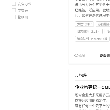
10 分钟在聊天系统中增加
安全办公
被拆分为数个甚至数十
专有云
已经被广泛应用。微服
专有云
代，如何在迭代过程中
物联网
依赖开源产品缺少无运
弹性公网IP
容器服务 
较大的运维人力和成本
原生应用产品提供微服
日志服务（SLS）
N
务治理和云原生网关等
消息队列 RocketMQ 版
的企业级云服务能力。
926
查看
云上运维
企业构建统一CM
现今企业大多采用多云
以提升应用的稳定性，
没有任何一个云平台的