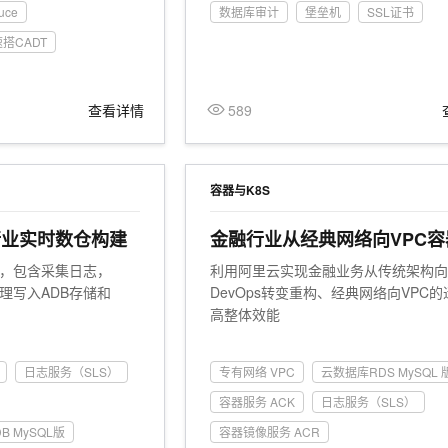
uce
数据库审计
堡垒机
SSL证书
搭CADT
查看详情
589
容器与K8S
行业实时数仓构建
金融行业从经典网络向VPC容
改造
数仓，包含采集日志，
利用阿里云实现金融业务从传统架构
处理写入ADB存储和
DevOps转变重构、经典网络向VPC的
高整体效能
日志服务（SLS）
专有网络 VPC
云数据库RDS MySQL 
容器服务 ACK
日志服务（SLS）
B MySQL版
容器镜像服务 ACR