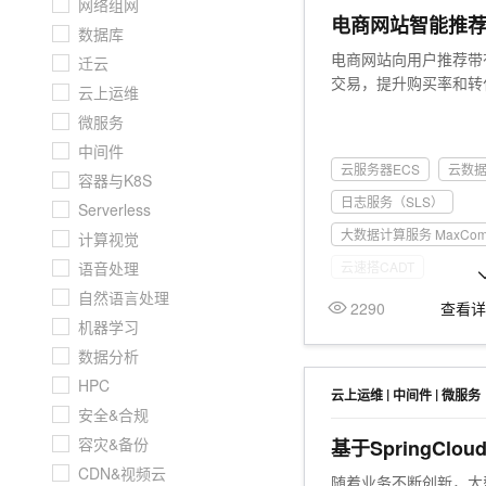
网络组网
大数据开发治理平台 Data
AI 产品 免费试用
网络
电商网站智能推
安全
云开发大赛
数据库
Tableau 订阅
1亿+ 大模型 tokens 和 
电商网站向用户推荐带
可观测
迁云
入门学习赛
中间件
AI空中课堂在线直播课
交易，提升购买率和转
云防火墙
140+云产品 免费试用
云上运维
大模型服务
上云与迁云
云原生的云上边界网络安全
产品新客免费试用，最长1
数据库
微服务
生态解决方案
千问AI平台-Token Plan
企业出海
中间件
大模型ACA认证体验
大数据计算
云服务器ECS
云数据
助力企业全员 AI 认知与能
容器与K8S
行业生态解决方案
政企业务
媒体服务
日志服务（SLS）
千问AI平台-模型体验
Serverless
开发者生态解决方案
在线体验全尺寸、多种模态
大数据计算服务 MaxComp
计算视觉
企业服务与云通信
AI 开发和 AI 应用解决
语音处理
云速搭CADT
Happy 系列大模型
域名与网站
自然语言处理
2290
查看
机器学习
终端用户计算
数据分析
Serverless
大模型解决方案
HPC
|
|
云上运维
中间件
微服务
安全&合规
开发工具
快速部署 Dify，高效搭建 
容灾&备份
基于SpringClo
迁移与运维管理
践
CDN&视频云
随着业务不断创新，大