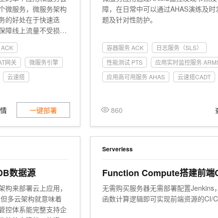
一个 AI 助手
超强辅助，Bol
个微服务，微服务架构
障，在日常中可以通过AHAS演练及时
即刻拥有 DeepSeek-R1 满血版
在企业官网、通讯软件中为客户提供 AI 客服
务的好处在于快速迭
题及针对性防护。
多种方案随心选，轻松解锁专属 DeepSeek
保障线上流量不受损。
维工具，常常需要投入
ACK
容器服务 ACK
日志服务（SLS）
。 本实践提供基于云
务注册配置中心、微服
AT网关
微服务引擎
性能测试 PTS
应用实时监控服务 ARM
一系列高性能和高可用
云速搭
应用高可用服务 AHAS
云速搭CADT
详情
一键部署
860
Serverless
DB数据源
Function Compute搭建前端
系统
架构来部署云上应用，
无需购买服务器无需部署配置Jenkins
 但多云架构就意味着
函数计算逻辑即可实现前端资源的CI/C
管控体系能完整支持企