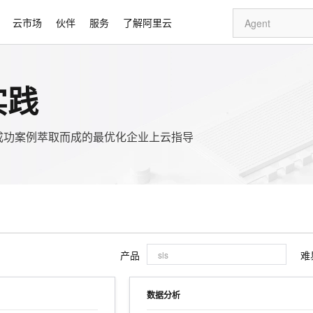
云市场
伙伴
服务
了解阿里云
证书名称
主题
姓名
手机号
起始时间
有效期
AI 特惠
数据与 API
成为产品伙伴
企业增值服务
最佳实践
价格计算器
AI 场景体
基础软件
产品伙伴合
阿里云认证
市场活动
配置报价
实践
大模型
自助选配和估算价格
新方式
睿译宝，AI翻译排版一步到位
智启 AI 普惠权益
产品生态集成认证中心
企业支持计划
云上春晚
域名与网站
千问官方 MaaS 平台，为开发者和 Agent 而生，新用户赠送 1 亿 + tokens 额度
Qwen Aud
AI Coding
阿里云Maa
2026 阿里云
云服务器 E
为企业打
数据集
Windows
大模型认证
模型
NEW
NEW
交付可用成果
值低价云产品抢先购
上传文档即自动完成翻译和格式还原
至高享 1亿+免费 tokens，加速 Al 应用落地
提供智能易用的域名与建站服务
智能编程，一键
安全可靠、
产品生态伙伴
专家技术服务
云上奥运之旅
弹性计算合作
阿里云中企出
手机三要素
宝塔 Linux
全部认证
成功案例萃取而成的最优化企业上云指导
价格优势
有专属领域专家
GLM-5.2：长任务时代开源旗舰模型
阿里云 OPC 创新助力计划
千问大模型
即刻拥有 DeepS
AI 电商营销
对象存储 O
大模型
产品生态伙伴工作台
企业增值服务台
云栖战略参考
云存储合作计
云栖大会
身份实名认证
CentOS
训练营
推动算力普惠，释放技术红利
最高返9万
多领域专家智能体,一键组建 AI 虚拟交付团队
快速构建应用程序和网站，即刻迈出上云第一步
至高百万元 Token 补贴，加速一人公司成长
多元化、高性能、安全可靠的大模型服务
真正可用的 1M 上下文,一次完成代码全链路开发
轻松解锁专属 Dee
从图文生成到
云上的中国
数据库合作计
活动全景
短信
Docker
图片和
站式影视创作平台
Hermes Agent，打造自进化智能体
Token Plan 模型订阅计划
数字证书管理服务（原SSL证书）
5 分钟轻松部署
AI 广告创作
无影云电脑
企业成长
NEW
信息公告
看见新力量
云网络合作计
OCR 文字识别
JAVA
证享300元代金券
可视化编排打通从文字构思到成片全链路闭环
全托管，含MySQL、PostgreSQL、SQL Server、MariaDB多引擎
自主进化，持久记忆，越用越聪明
Qwen3.8-Max 首发尝鲜，限时加量 10 倍，夜间低至2折
实现全站HTTPS，呈现可信的WEB访问
图文、视频一
随时随地安
Kimi-K3
HappyHors
NEW
魔搭 Mode
loud
服务实践
官网公告
Kimi 最新旗舰模型，长程编程与推理利器
让文字生成流
金融模力时刻
Salesforce O
版
发票查验
全能环境
Claude Code + GStack 打造工程团队
千问办公，限时限量积分加倍
Qoder
低代码高效构
AI 建站
短信服务
型
NEW
作计划
计划
创新中心
魔搭 ModelSc
健康状态
理服务
让AI从“聊天伙伴”进化为能干活的“数字员工”
安装技能 GStack，拥有专属 AI 工程团队
你的AI工作搭子，覆盖日常办公高频场景
面向真实软件的智能体编程平台
0 代码专业建
产品
难
客户案例
天气预报查询
操作系统
Deepseek-v4-pro
HappyHors
态合作计划
态智能体模型
旗舰 MoE 大模型，百万上下文与顶尖推理能力
图生视频，流
同享
万小智 AI 建站低至 15元/月
Qoder CN
AI 短剧/漫剧
云原生数据库 
快递物流查询
WordPress
块存储
成为服务伙
高校合作
数据分析
点，立即开启云上创新
覆盖公网/内网、递归/权威、移动APP等全场景解析服务
送.CN域名，送备案服务码
基于千问大模型等，支持代码智能生成、研发智能问答
AI助力短剧
GLM-5.2
Wan2.7-T
Ubuntu
专有网络 VPC