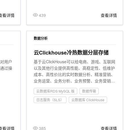
查看详情
439
查看详情
数据分析
云Clickhouse冷热数据分层存储
，对用户
基于云ClickHouse可以给电商、游戏、互联网
，通过操
以及其他行业提供高性能、高稳定性、低维护
成本、高性价比的实时数据分析、精准营销、
业务运营、业务分析、业务预警、业务营销、
数仓加速等场景化方案，本实践会向客户提供
云数据库RDS MySQL 版
数据传输
数据库低维护成本、数据库链路构建、冷热分
层存储、快熟分析等操作实践。
日志服务（SLS）
云数据库 ClickHouse
查看详情
385
查看详情