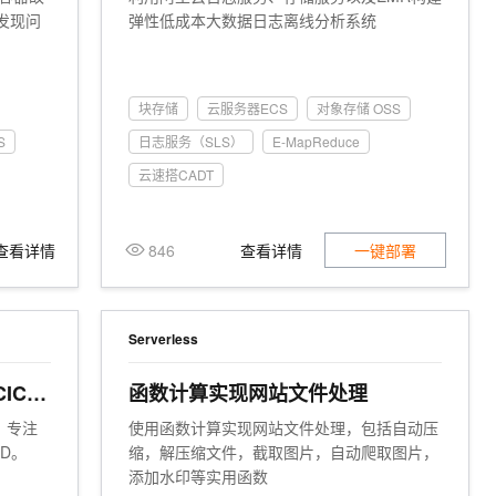
t.diy 一步搞定创意建站
构建大模型应用的安全防护体系
发现问
弹性低成本大数据日志离线分析系统
通过自然语言交互简化开发流程,全栈开发支持
通过阿里云安全产品对 AI 应用进行安全防护
块存储
云服务器ECS
对象存储 OSS
S
日志服务（SLS）
E-MapReduce
云速搭CADT
查看详情
846
查看详情
一键部署
Serverless
CICD
函数计算实现网站文件处理
，专注
使用函数计算实现网站文件处理，包括自动压
D。
缩，解压缩文件，截取图片，自动爬取图片，
添加水印等实用函数