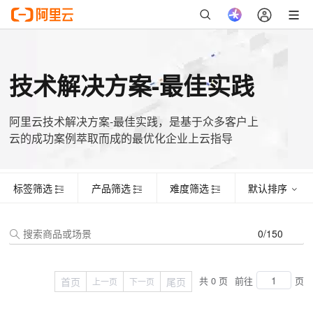
标签筛选
产品筛选
难度筛选
默认排序
证书名称
主题
姓名
手机号
起始时间
有效期
技术解决方案-最佳实践
阿里云技术解决方案-最佳实践，是基于众多客户上
云的成功案例萃取而成的最优化企业上云指导
标签筛选
产品筛选
难度筛选
默认排序
0/150
共 0 页
前往
页
首页
尾页
上一页
下一页