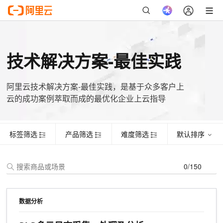
标签筛选
产品筛选
难度筛选
默认排序
证书名称
主题
姓名
手机号
起始时间
有效期
技术解决方案-最佳实践
阿里云技术解决方案-最佳实践，是基于众多客户上
云的成功案例萃取而成的最优化企业上云指导
标签筛选
产品筛选
难度筛选
默认排序
0/150
数据分析