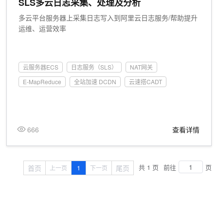
SLS多云日志采集、处理及分析
多云平台服务器上采集日志写入到阿里云日志服务/帮助提升
运维、运营效率
云服务器ECS
日志服务（SLS）
NAT网关
E-MapReduce
全站加速 DCDN
云速搭CADT
666
查看详情
共 1 页
前往
页
首页
1
尾页
上一页
下一页