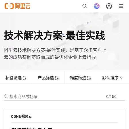
标签筛选
产品筛选
难度筛选
默认排序
证书名称
主题
姓名
手机号
起始时间
有效期
技术解决方案-最佳实践
阿里云技术解决方案-最佳实践，是基于众多客户上
云的成功案例萃取而成的最优化企业上云指导
标签筛选
产品筛选
难度筛选
默认排序
0/150
CDN&视频云