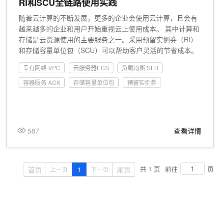
RI和SCU全链路使用实践
随着云计算的不断发展，更多的企业会使用云计算，且会有
越来越多的企业和用户开始重视云上使用成本。 其中计算和
存储是云资源使用的主要服务之一。采用预留实例券（RI）
和存储容量单位包（SCU）可以帮助客户灵活的节省成本。
本文提供全链路使用实践，帮助客户快速验证云上服务，更
专有网络 VPC
云服务器ECS
负载均衡 SLB
合理的使用RI/SCU。借助覆盖率指标和智能推荐，有效管理
云上资源成本。
容器服务 ACK
存储容量单位包
预留实例券
587
查看详情
共 1 页
前往
页
首页
1
尾页
上一页
下一页