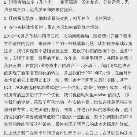
2. 消费者触点多（几十个），相互隔离、没有整合、分别运营，无
法形成合力，运营质量和效果待提升。
3. IT侧系统繁多，烟囱式系统架构，相互独立，运营困难。
4. 在业务快速增长时，重点考虑如何做到降本增效。
2018年6月是飞鹤与阿里云第一次的亲密接触，随后我们开展了很多
方面这样的合作，来解决上面的一些挑战和问题，比如说在基础设施
这块，我们实现整个基础设施上云，建设了我们的数据中台、业务中
台，实现了消费、费用的优化，多年来一直携手阿里，共同构建我们
美好蓝图；在数据+业务双中台的联合下，驱动下，我们飞鹤也快速
的实现了新零售智能化的转型，并且我们于2021年7月份，在面对日
益增长的云上费用支出这一块，我们参考了阿里云最佳实践，基于
ECI、ACK的这种集群模式进行一个优化，对我们的整个成本，对我
们所有的业务进行了一个优化，我们也借助阿里advisor的能力，综
合我们的评估，采取了可落地的一些实施方案，比如选择最优的云资
源付费方式，对资源进行整合、巡检，并进行相应的效率分析，然后
清理我们不需要或者降低我们相应的一些配置，整个的调整我们ACK
集群的性能等等这些策略，最终实现了阿里云的成本大幅度的降低。
以上就是我们在整个与阿里合作过程当中，在云上，在基础架构这块