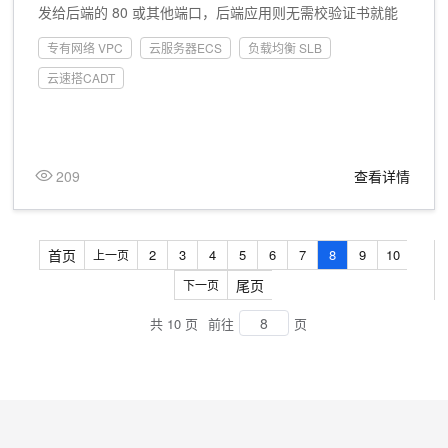
发给后端的 80 或其他端口，后端应用则无需校验证书就能
确定收到的请求是可信的。 data-mode="bottom">通过云速
专有网络 VPC
云服务器ECS
负载均衡 SLB
搭实现一个 EIP-CLB->ECS 的简单架构，实现其中 CLB 前
端在监听到http 80 端口的请求时，基于一个配置的自转发规
云速搭CADT
则会把请求转发到自己监听的 https 443端口，以确保请求拥
有可信的证书，然后转发给后端的 80 或其他端口，后端应
用则无需校验证书就能确定收到的请求是可信的。
209
查看详情
首页
2
3
4
5
6
7
8
9
10
上一页
尾页
下一页
共 10 页
前往
页