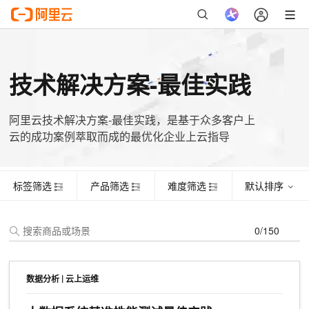
标签筛选
产品筛选
难度筛选
默认排序
证书名称
主题
姓名
手机号
起始时间
有效期
技术解决方案-最佳实践
阿里云技术解决方案-最佳实践，是基于众多客户上
云的成功案例萃取而成的最优化企业上云指导
标签筛选
产品筛选
难度筛选
默认排序
0/150
|
数据分析
云上运维