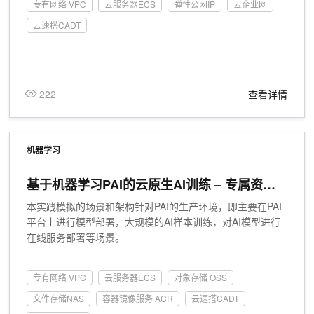
专有网络 VPC
云服务器ECS
弹性公网IP
云企业网
云速搭CADT
222
查看详情
机器学习
基于机器学习PAI的云原生AI训练 – 专属资源
部署
本实践模拟的场景和架构针对PAI的生产环境，即主要在PAI
平台上进行模型部署，大规模的AI样本训练，对AI模型进行
在线服务部署等场景。
专有网络 VPC
云服务器ECS
对象存储 OSS
文件存储NAS
容器镜像服务 ACR
云速搭CADT