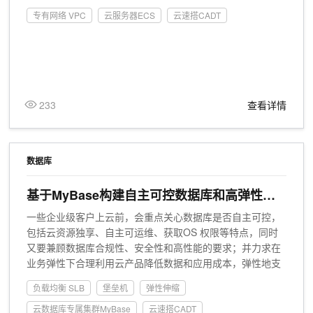
专有网络 VPC
云服务器ECS
云速搭CADT
233
查看详情
数据库
基于MyBase构建自主可控数据库和高弹性应
用实践
一些企业级客户上云前，会重点关心数据库是否自主可控，
包括云资源独享、自主可运维、获取OS 权限等特点，同时
又要兼顾数据库合规性、安全性和高性能的要求；并力求在
业务弹性下合理利用云产品降低数据和应用成本，弹性地支
持业务。本实践为此类用户提供相关实践参考。
负载均衡 SLB
堡垒机
弹性伸缩
云数据库专属集群MyBase
云速搭CADT