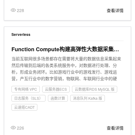
228
查看详情
Serverless
Function Compute构建高弹性大数据采集系
统
当前互联网很多场景都存在需要将大量的数据信息采集起来
然后传输到后端的各类系统服务中，对数据进行处理、分
析，形成业务闭环。比如游戏行业中的游戏发行、游戏运
营，产互行业中的数字营销，物联网、车联网行业中的硬
件、车辆信息上报等等。这些场景普遍存在数据采集量大、
专有网络 VPC
云服务器ECS
云数据库RDS MySQL 版
数据传输需要稳定且吞吐量大的特点，给整个数据采集传输
系统带来很大的挑战。在这个场景中，有三个关键的环节，
日志服务（SLS）
函数计算
消息队列 Kafka 版
数据采集、数据传输、数据处理。该最佳实践主要涉
云速搭CADT
226
查看详情