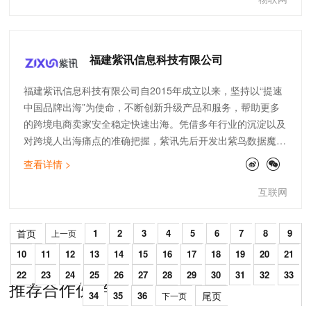
验的智能化，个性化需求。
福建紫讯信息科技有限公司
福建紫讯信息科技有限公司自2015年成立以来，坚持以“提速
中国品牌出海”为使命，不断创新升级产品和服务，帮助更多
的跨境电商卖家安全稳定快速出海。凭借多年行业的沉淀以及
对跨境人出海痛点的准确把握，紫讯先后开发出紫鸟数据魔
方、酷鸟卖家助手、紫鸟浏览器等产品，为数百万跨境人构建
查看详情 >
了一个全方位、多保障、高效率的紫鸟生态系统。获得阿里云
等多项技术支持，进而提升出海效率，加速出海步伐，成就出
互联网
海理想。
首页
1
2
3
4
5
6
7
8
9
上一页
10
11
12
13
14
15
16
17
18
19
20
21
22
23
24
25
26
27
28
29
30
31
32
33
推荐合作伙伴
34
35
36
尾页
下一页