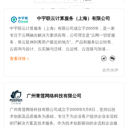
共 36 页
前往
页
中宇联云计算服务（上海）有限公司
中宇联云计算服务（上海）有限公司成立于2005年，是一家
专注于云网融合解决方案供应商，公司理念是“云网一切皆服
务，将云延伸到离用户最近的地方”。产品和服务以云转售、
云咨询与设计、云实施与迁移、云运维、云连接与加速
（SDWAN）为核心，致力于为客户提供高品质的云服务，助
查看详情 >
力企业数字化转型。公司现拥有完善的技术团队，覆盖售前、
实施交付、开发、售后运维等。截止目前，中宇联已为快消零
合作伙伴
售、制造、医疗、金融、物流、互联网等行业的300多家企业
提供云网服务。
广州青莲网络科技有限公司
广州青莲网络科技有限公司成立于2009年5月8日，坚持以技
术创新及品质服务为基础，专注于为企业客户提供企业全流程
的IT解决方案及技术服务。作为技术创新驱动的全流程企业服