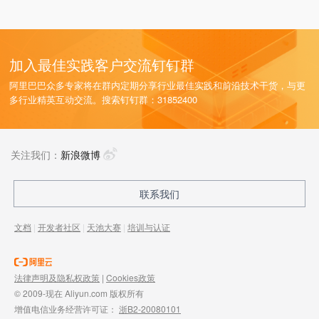
加入最佳实践客户交流钉钉群
阿里巴巴众多专家将在群内定期分享行业最佳实践和前沿技术干货，与更
多行业精英互动交流。搜索钉钉群：31852400