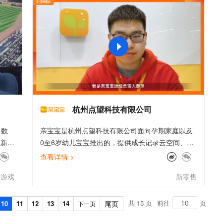
文戏情感细腻自然，动作戏激烈拳拳到肉，实现更强表演能力
支持中英文自由切换，具备更强的噪声鲁棒性
ernetes 版 ACK
云聚AI 严选权益
AI 原生数据库服务发布
SSL 证书
，一键激活高效办公新体验
理容器应用的 K8s 服务
精选AI产品，从模型到应用全链提效
Agent 数据网关
堡垒机
AI 用量加速计划
云原生数据库 PolarDB
应用
防火墙
、识别商机，让客服更高效、服务更出色。
新老同享，达量后返
Agentic Database 发布
千问办公
主机安全
NEW
的智能体编程平台
一站式AI生产力平台
AI 应用及服务市场
伶鹊
企业级人与Agent协作平台，接入和调度多个数字员工
智能客服平台，对话机器人、对话分析、智能外呼
杭州点望科技有限公司
AI 应用
大模型服务平台百炼 - 全妙
、数
亲宝宝是杭州点望科技有限公司面向孕期家庭以及
大模型
应用创作平台
多模态内容创作工具，已接入 DeepSeek
在新游
0至6岁幼儿宝宝推出的，提供成长记录云空间、智
自然语言处理
的最
能育儿助手、自有品牌商品、线上早教在内的一项
查看详情 >
践，
专业贴心的服务。这项始于家庭亲子相册的服务，
数据标注
游戏
新零售
方
最初的设想是帮助小宝宝的爸爸妈妈、爷爷奶奶、
机器学习
家的
姥爷姥姥等亲人随时把拍摄的所有照片，通过“亲宝
息提取
与 AI 智能体进行实时音视频通话
们清
宝”APP汇集起来，记录小宝宝的成长过程，承载起
共 15 页
前往
页
10
11
12
13
14
尾页
下一页
从文本、图片、视频中提取结构化的属性信息
构建支持视频理解的 AI 音视频实时通话应用
践都
全家人的美好回忆与快乐时光。阿里云AK防泄漏最