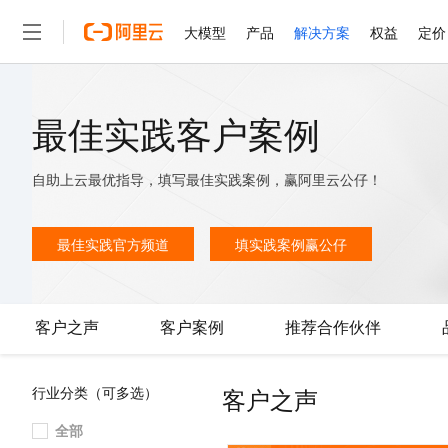
大模型
产品
解决方案
权益
定价
大模型
产品
解决方案
权益
定价
云市场
伙伴
服务
了解阿里云
精选产品
精选解决方案
普惠上云
产品定价
精选商城
成为销售伙伴
售前咨询
为什么选择阿里云
最佳实践客户案例
千问AI平台
了解云产品的定价详情
大模型服务平台百炼
睿译宝，AI翻译排版一
普惠上云 官方力荐
分销伙伴
在线服务
网站建设
什么是云计算
大
大模型服务与应用平台
上传文档即自动完成翻译和
云服务器38元/年起，超
自助上云最优指导，填写最佳实践案例，赢阿里云公仔！
咨询伙伴
多端小程序
技术领先
云上成本管理
售后服务
轻量应用服务器
GLM-5.2：长任务时代
官方推荐返现计划
大模型
精选产品
精选解决方案
Salesforce 国际版订阅
稳定可靠
管理和优化成本
推荐新用户得奖励，单订单
最佳实践官方频道
填实践案例赢公仔
销售伙伴合作计划
自助服务
友盟天域
安全合规
人工智能与机器学习
AI
文本生成
云数据库 RDS
Hermes Agent，打造
云工开物
无影生态合作计划
在线服务
观测云
分析师报告
自主进化，持久记忆，越用
高校专属算力普惠，学生认
计算
互联网应用开发
Qwen3.8-Max
HOT
Salesforce On Alibaba C
工单服务
客户之声
客户案例
推荐合作伙伴
智能体时代全能旗舰模型
Tuya 物联网平台阿里云
研究报告与白皮书
人工智能平台 PAI
快速拥有专属 OpenClaw
大模
Consulting Partner 合
大数据
容器
免费试用
短信专区
一站式AI开发、训练和推
蓝凌 OA
Qwen3.7-Plus
AI 大模型销售与服务生
现代化应用
存储
天池大赛
客户之声
行业分类（可多选）
能看、能想、能动手的多模
云解析DNS
解决方案免费试用 新老
电子合同
最高领取价值200元试用
安全
网络与CDN
全部
AI 算法大赛
Qwen3-VL-Plus
畅捷通