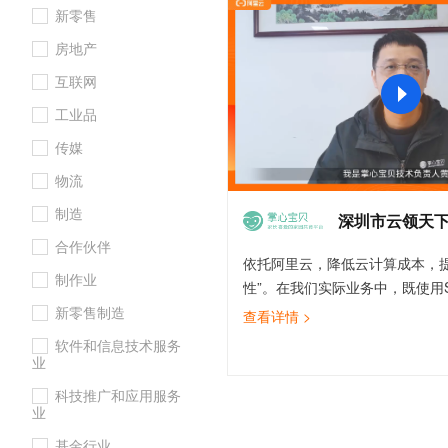
新零售
大数据开发治理平台 Data
AI 产品 免费试用
网络
安全
云开发大赛
Tableau 订阅
1亿+ 大模型 tokens 和 
房地产
可观测
入门学习赛
中间件
AI空中课堂在线直播课
云防火墙
140+云产品 免费试用
互联网
大模型服务
上云与迁云
云原生的云上边界网络安全
产品新客免费试用，最长1
数据库
工业品
生态解决方案
千问AI平台-Token Plan
企业出海
大模型ACA认证体验
大数据计算
传媒
助力企业全员 AI 认知与能
行业生态解决方案
政企业务
物流
媒体服务
千问AI平台-模型体验
开发者生态解决方案
制造
在线体验全尺寸、多种模态
深圳市云领天
企业服务与云通信
AI 开发和 AI 应用解决
合作伙伴
Happy 系列大模型
依托阿里云，降低云计算成本，提
域名与网站
制作业
性”。在我们实际业务中，既使用SL
终端用户计算
保障服务稳定可靠，又使用MapR
新零售制造
查看详情 >
定数据系统提供实时业务数据，
软件和信息技术服务
Serverless
大模型解决方案
化客户数据，还使用CDN加速提
业
防止资源盗链，并且落地实施云
开发工具
科技推广和应用服务
快速部署 Dify，高效搭建 
机，云防火墙、态势感知等服务
业
迁移与运维管理
并在《企业上云等保三级合规》
基金行业