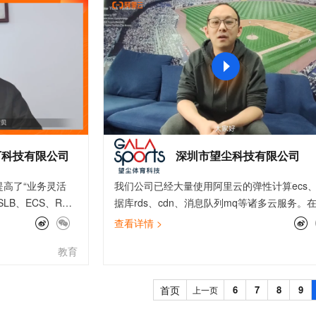
服务生态伙伴
视觉 Coding、空间感知、多模态思考等全面升级
1M上下文，专为长程任务能力而生
云工开物
企业应用
Works
Night Plan 支持 Qwen 3.8-Max
云原生大数据计算服务 MaxCompute
AI 办公
容器服务 Kub
NEW
Red Hat
30+ 款产品免费体验
Data Agent 驱动的一站式 Data+AI 开发治理平台
夜间 5 折，Qwen/Meoo/TokenPlan 客户专享
面向分析的企业级SaaS模式云数据仓库
AI智能应用
提供一站式管
科研合作
ERP
堂（旗舰版）
SUSE
智能客服
AI 应用构建
大模型原生
CRM
防护产品
2个月
自动承接线索
建站小程序
Qoder
大模型服务平台百炼-应用模版
OA 办公系统
HOT
NEW
面向真实软件
个人版上线、团队版降价；千问3.8-Max首发发尝鲜
丰富多元化的应用模版和解决方案
力提升
财税管理
模板建站
万有无界
大模型服务平台百炼-智能体
400电话
定制建站
的模型效果
灵活可视化地构建企业级 Agent
下科技有限公司
深圳市望尘科技有限公司
方案
广告营销
模板小程序
秒悟
人工智能平台 PAI
高了“业务灵活
我们公司已经大量使用阿里云的弹性计算ecs
定制小程序
云端极速 AI 
新一代 AI 视频生成模型，深度适配广告营销等场景
AI Native 的算法工程平台，一站式完成建模、训练、推理服务部署
B、ECS、RDS
据库rds、cdn、消息队列mq等诸多云服务。
APP 开发
educe服务搭建稳
戏上线的过程中，通过最佳实践，了解了上云
查看详情 >
使用对象存储持久
佳实现路径，如《游戏业务分区合服》最佳实
建站系统
教育
升用户体验并有效
介绍了游戏分区时数据库的合并与访问加速的
上日志审计，堡垒
案，帮助我们实现游戏业务加速，提高游戏玩
AI 应用
10分钟微调：让0.6B模型媲美235B模
多模态数据信
提升系统安全性，
体验；而通过《企业上云等保三级合规》，我
首页
6
7
8
9
上一页
型
依托云原生高可用架构,实现Dify私有化部署
最佳实践的帮助
楚了如何在云上环境中实现安全防护。最佳实
用1%尺寸在特定领域达到大模型90%以上效果