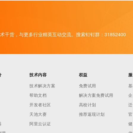
干货，与更多行业精英互动交流。搜索钉钉群：31852400