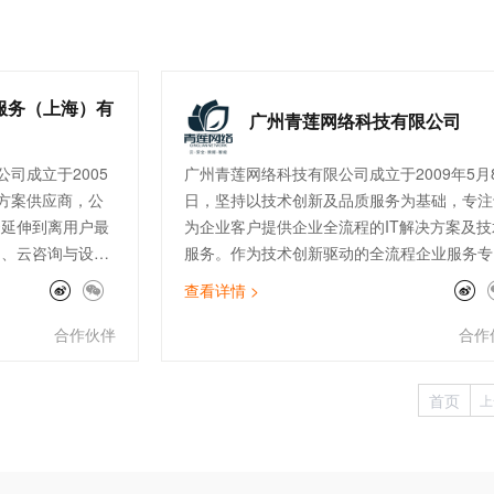
服务（上海）有
广州青莲网络科技有限公司
司成立于2005
广州青莲网络科技有限公司成立于2009年5月
方案供应商，公
日，坚持以技术创新及品质服务为基础，专注
云延伸到离用户最
为企业客户提供企业全流程的IT解决方案及技
售、云咨询与设
服务。作为技术创新驱动的全流程企业服务专
连接与加速
家，青莲围绕云、安全、数据、智能四大方向
查看详情 >
客户提供高品质的
在公有云、云安全、数据服务、IoT边缘计算
公司现拥有完善
SAP上云咨询、自动化运维等领域均有建树，
合作伙伴
合作
付、开发、售后
经成为全国上百家大型上市企业的指定IT技术
快消零售、制
服务供应商。
首页
上
行业的300多家