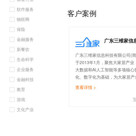
下，掌心宝贝快速成功完成了国
10 分钟在聊天系统中增加
专有云
软件服务
护三级的认证，为建立安全、高
客户案例
业迈出重要一步。
物联网
保险
金融服务
广东三维家信
新餐饮
广东三维家信息科技有限公司(简
生命科学
于2013年1月，聚焦大家居产
企业服务
大数据和AI人工智能等多项核心
化、数字化为基础，为大家居产
金融科技
决方案，服务网点已覆盖国内外1
查看详情 >
教育
国家高新技术企业、广州“未来独
广州市“定制之都”示范平台。
游戏
文化产业