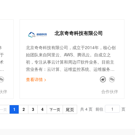
研发、IT管理等方面的精尖人才组成，扁平化和
自由是公司最大的特色。 目前旗下拥有“画啦啦少
儿美术”、“画啦啦小灯塔通识课”、“咕比美术AI
课”三大少儿素质教育产品，其中“画啦啦少儿美
北京奇奇科技有限公司
术”是针对5-12岁的儿童成长特性设计的国内首批
在线少儿美术教育产品之一，“画啦啦小灯塔通识
8
北京奇奇科技有限公司，成立于2014年，核心创
课”则是国内新创互联网少儿素质教育严选课平
于
始团队来自阿里云、AWS、腾讯云。自成立之
台，“咕比美术AI课”是针对3-8岁儿童设计的智能
术
初，专注从事云计算和周边IT软件业务。目前主
AI美术启蒙产品。
营业务有：云计算、运维监控系统、运维服务外
，
包等传统业务，以及ChatGPT、数据库国产化、
查看详情 >
、
大数据分析等创新业务。公司主打专业的顾问服
已
务和技术支持能力。服务了物流、金融、零售、
伙伴
合作伙伴
及
电商、文娱、游戏等行业标杆客户。团队架构全
面，有大客户和电销团队、技术人员及架构师。
共 4 页
前往
页
1
2
3
4
尾页
一页
下一页