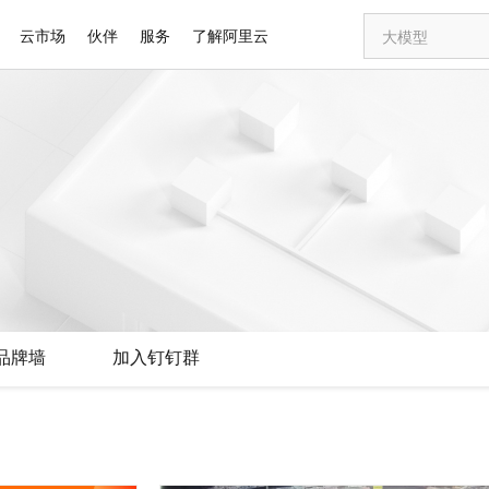
云市场
伙伴
服务
了解阿里云
AI 特惠
数据与 API
成为产品伙伴
企业增值服务
最佳实践
价格计算器
AI 场景体
基础软件
产品伙伴合
阿里云认证
市场活动
配置报价
大模型
自助选配和估算价格
步到位
智启 AI 普惠权益
产品生态集成认证中心
企业支持计划
云上春晚
域名与网站
Qwen Audio：打造专属 AI 语音助手
千问官方 MaaS 平台，为开发者和 Agent 而生，新用户赠送 1 亿 + tokens 额度
一句话生成原生
AI Coding
阿里云Maa
2026 阿里云
云服务器 E
为企业打
数据集
Windows
大模型认证
模型
NEW
NEW
格式还原
值低价云产品抢先购
至高享 1亿+免费 tokens，加速 Al 应用落地
提供智能易用的域名与建站服务
Qwen-Audio-3.0-Realtime 端到端实时语音角色扮演
输入一句话想法,
智能编程，一键
安全可靠、
产品生态伙伴
专家技术服务
云上奥运之旅
弹性计算合作
阿里云中企出
手机三要素
宝塔 Linux
全部认证
价格优势
开源旗舰模型
即刻拥有 DeepSeek-V4-Pro
阿里云 OPC 创新助力计划
千问大模型
一键部署幻兽
AI 电商营销
对象存储 O
大模型
产品生态伙伴工作台
企业增值服务台
云栖战略参考
云存储合作计
云栖大会
身份实名认证
CentOS
训练营
推动算力普惠，释放技术红利
最高返9万
真正可用的 1M 上下文,一次完成代码全链路开发
快速构建应用程序和网站，即刻迈出上云第一步
轻松解锁专属 DeepSeek-V4-Pro
至高百万元 Token 补贴，加速一人公司成长
多元化、高性能、安全可靠的大模型服务
一键购买专属
从图文生成到
云上的中国
数据库合作计
活动全景
短信
Docker
图片和
自进化智能体
5 分钟轻松部署专属 QwenPaw
Token Plan 模型订阅计划
数字证书管理服务（原SSL证书）
高效搭建 AI
AI 广告创作
无影云电脑
企业成长
NEW
HOT
信息公告
看见新力量
云网络合作计
OCR 文字识别
JAVA
越聪明
证享300元代金券
全托管，含MySQL、PostgreSQL、SQL Server、MariaDB多引擎
Qwen3.8-Max 首发尝鲜，限时加量 10 倍，夜间低至2折
实现全站HTTPS，呈现可信的WEB访问
从聊天伙伴进化为能主动干活的本地数字员工
图文、视频一
随时随地安
Kimi-K3
HappyHors
NEW
魔搭 Mode
loud
服务实践
官网公告
品牌墙
加入钉钉群
Kimi 最新旗舰模型，长程编程与推理利器
让文字生成流
金融模力时刻
Salesforce O
版
发票查验
全能环境
Claude Code + GStack 打造工程团队
千问办公，限时限量积分加倍
Qoder
低代码高效构
AI 建站
短信服务
型
NEW
作计划
计划
创新中心
魔搭 ModelSc
健康状态
理服务
让AI从“聊天伙伴”进化为能干活的“数字员工”
安装技能 GStack，拥有专属 AI 工程团队
你的AI工作搭子，覆盖日常办公高频场景
面向真实软件的智能体编程平台
0 代码专业建
客户案例
天气预报查询
操作系统
Deepseek-v4-pro
HappyHors
态合作计划
态智能体模型
旗舰 MoE 大模型，百万上下文与顶尖推理能力
图生视频，流
同享
万小智 AI 建站低至 15元/月
Qoder CN
AI 短剧/漫剧
云原生数据库 
快递物流查询
WordPress
成为服务伙
高校合作
点，立即开启云上创新
覆盖公网/内网、递归/权威、移动APP等全场景解析服务
送.CN域名，送备案服务码
基于千问大模型等，支持代码智能生成、研发智能问答
AI助力短剧
GLM-5.2
Wan2.7-T
Ubuntu