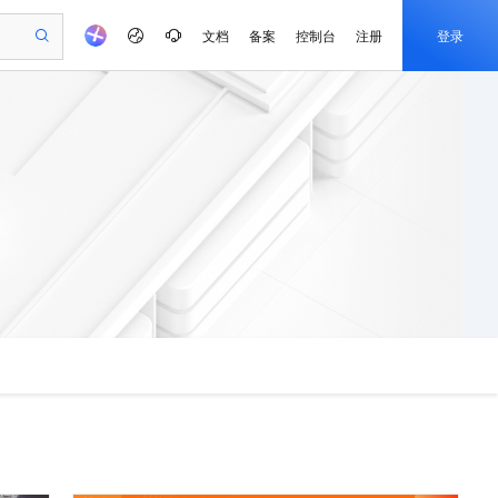
文档
备案
控制台
注册
登录
验
作计划
器
AI 活动
专业服务
服务伙伴合作计划
开发者社区
加入我们
产品动态
服务平台百炼
阿里云 OPC 创新助力计划
一站式生成采购清单，支持单品或批量购买
可编辑精美 PPT 文稿
S产品伙伴计划（繁花）
峰会
CS
造的大模型服务与应用开发平台
Agency Agents：拥有专属领域专家
AI 生产力先锋
Al MaaS 服务伙伴赋能合作
域名
博文
Careers
至高可申请百万元
Qwen3.8-Max 模型上线
 轻松生成专业的 PPT
开启高性价比 AI 编程新体验
弹性可伸缩的云计算服务
先锋实践拓展 AI 生产力的边界
多领域专家智能体,一键组建 AI 虚拟交付团队
Token 补贴，五大权
计划
海大会
伙伴信用分合作计划
商标
问答
社会招聘
益加速 OPC 成功
帕鲁游戏服务器
SS
HappyHorse 打造一站式影视创作平台
飞天发布时刻
HOT
Open Search 向量检索版支
划
备案
电子书
校园招聘
联机服务器，轻松开启游戏
视频创作，一键激活电商全链路生产力
稳定、安全、高性价比、高性能的云存储服务
所见，即是所愿
持视频检索 Pipeline 功能
可视化编排打通从文字构思到成片全链路闭环
更多支持
划
公司注册
镜像站
视频生成
语音识别与合成
 智能体与工作流应用
漫剧工坊：一站式动画创作平台
AI 实训营
应用身份服务 (IDaaS)
合作伙伴培训与认证
划
上云迁移
站生成，高效打造优质广告素材
全接入的云上超级电脑
通过阿里云百炼高效搭建AI应用,助力高效开发
快速生产连贯的高质量长漫剧
从基础到进阶，Agent 创客手把手教你
OpenClaw 管理能力上线
e-1.1-T2V
Qwen3-TTS-Flash
lScope
我要反馈
查询合作伙伴
畅细腻的高质量视频
离线语音合成大模型，多语言方言自适应，低延迟高稳定
n Alibaba Cloud ISV 合作
代维服务
建企业门户网站
10 分钟搭建微信、支付宝小程序
MaxCompute MaxFrame 提
创新加速
ope
登录合作伙伴管理后台
我要建议
站，无忧落地极速上线
以可视化方式快速构建移动和 PC 门户网站
国内短信简单易用，安全可靠，秒级触达，全球覆盖200+国家和地区。
高效部署网站，快速应用到小程序
供自动弹性内存功能
e-1.1-I2V
Cosyvoice-V3-Flash
安全
畅自然，细节丰富
高表现力语音合成大模型，语音克隆听感自然
我要投诉
PolarDB
上云场景组合购
Milvus 弹性伸缩功能新增节
伴
漫剧创作，剧本、分镜、视频高效生成
100%兼容MySQL、PostgreSQL，兼容Oracle，支持集中和分布式
覆盖90%+业务场景，专享组合折扣价
点支持范围
2V
VPN
Fun-ASR