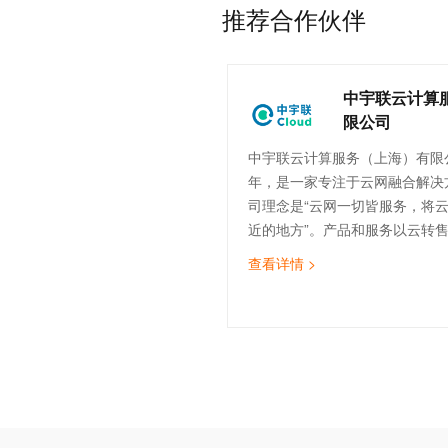
推荐合作伙伴
中宇联云计算
限公司
中宇联云计算服务（上海）有限公
年，是一家专注于云网融合解决
司理念是“云网一切皆服务，将
近的地方”。产品和服务以云转
计、云实施与迁移、云运维、云
查看详情 >
（SDWAN）为核心，致力于为
云服务，助力企业数字化转型。
的技术团队，覆盖售前、实施交
运维等。截止目前，中宇联已为
造、医疗、金融、物流、互联网等
企业提供云网服务。