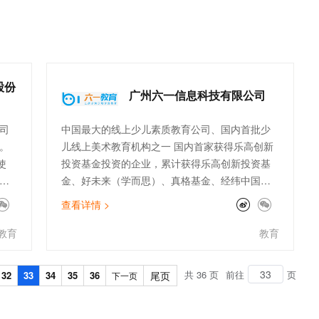
的过
佳实践为我们权限体系优化提供了较完善的解决方
t.diy 一步搞定创意建站
构建大模型应用的安全防护体系
案，特别是在大数据产品应用过程中，我们参考了
通过自然语言交互简化开发流程,全栈开发支持
通过阿里云安全产品对 AI 应用进行安全防护
最佳实践，顺利完成了AK整合，更加有效地保证云
上资产安全。在亲宝宝视频图片转码及鉴黄业务
中，我们经常在节假日，周末会遇到流量高峰，为
股份
充分利用集群弹性资源，我们参考了基于ECI的
广州六一信息科技有限公司
ACK集群高弹性架构最佳实践，快速实现基于ECI
的serverless改造，帮助我们打造高效业务的同时
司
中国最大的线上少儿素质教育公司、国内首批少
合理降低了研发成本，感谢阿里云最佳实践团队。
。
儿线上美术教育机构之一 国内首家获得乐高创新
使
投资基金投资的企业，累计获得乐高创新投资基
力
金、好未来（学而思）、真格基金、经纬中国、
信
启明创投的数亿美元融资。教师主要来自各大美
查看详情 >
术院校，具有丰富的教学经验。 公司的核心成员
均来自儿童领域的知名上市公司，公司拥有来自
教育
教育
国内少儿美术、儿童教育学、儿童心理学等少儿
素质教育领域的专家级团队，对中国儿童的素质
共 36 页
前往
页
32
33
34
35
36
尾页
下一页
教育有着深厚的理解和丰富的教学经验。 公司90
后员工占比90%以上，公司具备稳定的核心领导
团队，由教学研发、教学服务、产品策划、软件