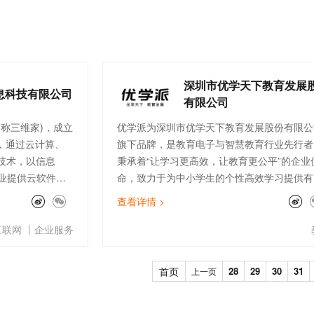
家信息安全等级保
有非常完整的介绍以及操作步骤，在项目落地
一个 AI 助手
超强辅助，Bol
效、干净的教育行
即刻拥有 DeepSeek-R1 满血版
程中，起到了重要的促进作用。
在企业官网、通讯软件中为客户提供 AI 客服
多种方案随心选，轻松解锁专属 DeepSeek
深圳市优学天下教育发展
息科技有限公司
有限公司
称三维家)，成立
优学派为深圳市优学天下教育发展股份有限公
业，通过云计算、
旗下品牌，是教育电子与智慧教育行业先行者
技术，以信息
秉承着“让学习更高效，让教育更公平”的企业
业提供云软件解
命，致力于为中小学生的个性高效学习提供有
00多个城市，是
保障，同时也为广大学校和教育机构提供教育
查看详情 >
角兽”创新企业、
息化解决方案。
|
互联网
企业服务
首页
28
29
30
31
上一页