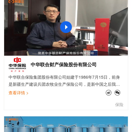
中华联合财产保险股份有限公司
中华联合保险集团股份有限公司始建于1986年7月15日，前身
是新疆生产建设兵团农牧业生产保险公司，是新中国之后我国
成立的第二家国有控股保险公司，简称中华保险。2020年6月1
查看详情 >
日，中华保险集团与阿里巴巴集团在北京签署全面合作协议，
保险
阿里云为集团旗下中华财险构建新一代全分布式保险核心系
统，助力中华财险数字化加速转型。双方在核心系统层面的合
作，开启了保险行业数字化创新的先河。