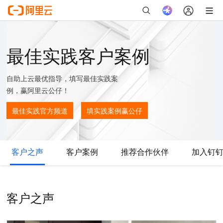
最佳实践客户案例
自助上云最优指导，填写最佳实践案
例，赢阿里云公仔！
最佳实践官方频道
填实践案例赢公仔
客户之声
客户案例
推荐合作伙伴
加入钉
客户之声