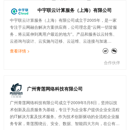
共 36 页
前往
页
小灯塔通识课”则是国内新创互联网少儿素质教育严选课平
台，“咕比美术AI课”是针对3-8岁儿童设计的智能AI美术启蒙产
中宇联云计算服务（上海）有限公司
品。
中宇联云计算服务（上海）有限公司成立于2005年，是一家
专注于云网融合解决方案供应商，公司理念是“云网一切皆服
务，将云延伸到离用户最近的地方”。产品和服务以云转售、
云咨询与设计、云实施与迁移、云运维、云连接与加速
（SDWAN）为核心，致力于为客户提供高品质的云服务，助
查看详情 >
力企业数字化转型。公司现拥有完善的技术团队，覆盖售前、
实施交付、开发、售后运维等。截止目前，中宇联已为快消零
合作伙伴
售、制造、医疗、金融、物流、互联网等行业的300多家企业
提供云网服务。
广州青莲网络科技有限公司
广州青莲网络科技有限公司成立于2009年5月8日，坚持以技
术创新及品质服务为基础，专注于为企业客户提供企业全流程
的IT解决方案及技术服务。作为技术创新驱动的全流程企业服
务专家，青莲围绕云、安全、数据、智能四大方向，在公有