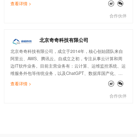
云、云安全、数据服务、IoT边缘计算、SAP上云咨询、自动
查看详情 >
化运维等领域均有建树，已经成为全国上百家大型上市企业的
指定IT技术及服务供应商。
合作伙伴
北京奇奇科技有限公司
北京奇奇科技有限公司，成立于2014年，核心创始团队来自
阿里云、AWS、腾讯云。自成立之初，专注从事云计算和周
边IT软件业务。目前主营业务有：云计算、运维监控系统、运
维服务外包等传统业务，以及ChatGPT、数据库国产化、大
数据分析等创新业务。公司主打专业的顾问服务和技术支持能
查看详情 >
力。服务了物流、金融、零售、电商、文娱、游戏等行业标杆
客户。团队架构全面，有大客户和电销团队、技术人员及架构
合作伙伴
师。