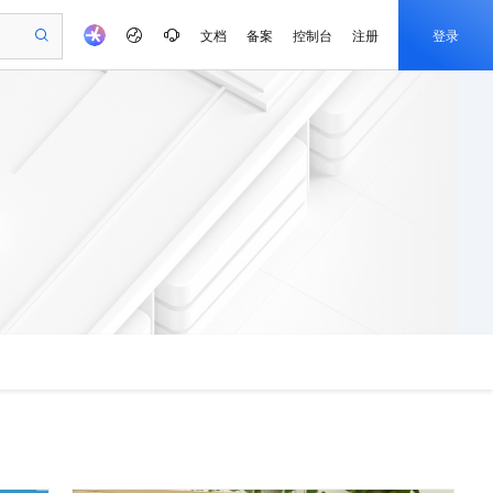
文档
备案
控制台
注册
登录
验
作计划
器
AI 活动
专业服务
服务伙伴合作计划
开发者社区
加入我们
产品动态
服务平台百炼
阿里云 OPC 创新助力计划
一站式生成采购清单，支持单品或批量购买
S产品伙伴计划（繁花）
峰会
CS
造的大模型服务与应用开发平台
Qwen Audio：打造专属 AI 语音助手
一句话生成原生可编辑精美 PPT 文稿
AI 生产力先锋
Al MaaS 服务伙伴赋能合作
域名
博文
Careers
NEW
至高可申请百万元
Qwen3.8-Max 模型上线
开启高性价比 AI 编程新体验
弹性可伸缩的云计算服务
Qwen-Audio-3.0-Realtime 端到端实时语音角色扮演
输入一句话想法, 轻松生成专业的 PPT
先锋实践拓展 AI 生产力的边界
Token 补贴，五大权
计划
海大会
伙伴信用分合作计划
商标
问答
社会招聘
益加速 OPC 成功
eek-V4-Pro
SS
一键部署幻兽帕鲁游戏服务器
飞天发布时刻
HOT
Open Search 向量检索版支
划
备案
电子书
校园招聘
pSeek-V4-Pro
视频创作，一键激活电商全链路生产力
稳定、安全、高性价比、高性能的云存储服务
一键购买专属联机服务器，轻松开启游戏
所见，即是所愿
持视频检索 Pipeline 功能
更多支持
划
公司注册
镜像站
视频生成
语音识别与合成
专属 QwenPaw
漫剧工坊：一站式动画创作平台
AI 实训营
HOT
应用身份服务 (IDaaS)
合作伙伴培训与认证
划
上云迁移
站生成，高效打造优质广告素材
全接入的云上超级电脑
从聊天伙伴进化为能主动干活的本地数字员工
快速生产连贯的高质量长漫剧
从基础到进阶，Agent 创客手把手教你
OpenClaw 管理能力上线
e-1.1-T2V
Qwen3-TTS-Flash
lScope
我要反馈
查询合作伙伴
畅细腻的高质量视频
离线语音合成大模型，多语言方言自适应，低延迟高稳定
n Alibaba Cloud ISV 合作
代维服务
建企业门户网站
10 分钟搭建微信、支付宝小程序
MaxCompute MaxFrame 提
创新加速
ope
登录合作伙伴管理后台
我要建议
站，无忧落地极速上线
以可视化方式快速构建移动和 PC 门户网站
国内短信简单易用，安全可靠，秒级触达，全球覆盖200+国家和地区。
高效部署网站，快速应用到小程序
供自动弹性内存功能
e-1.1-I2V
Cosyvoice-V3-Flash
安全
畅自然，细节丰富
高表现力语音合成大模型，语音克隆听感自然
我要投诉
PolarDB
上云场景组合购
Milvus 弹性伸缩功能新增节
伴
漫剧创作，剧本、分镜、视频高效生成
100%兼容MySQL、PostgreSQL，兼容Oracle，支持集中和分布式
覆盖90%+业务场景，专享组合折扣价
点支持范围
2V
VPN
Fun-ASR