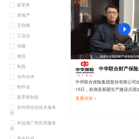
新零售
大数据开发治理平台 Data
AI 产品 免费试用
网络
安全
云开发大赛
Tableau 订阅
1亿+ 大模型 tokens 和 
房地产
可观测
入门学习赛
中间件
AI空中课堂在线直播课
云防火墙
140+云产品 免费试用
互联网
大模型服务
上云与迁云
云原生的云上边界网络安全
产品新客免费试用，最长1
数据库
工业品
生态解决方案
千问AI平台-Token Plan
企业出海
大模型ACA认证体验
大数据计算
传媒
助力企业全员 AI 认知与能
行业生态解决方案
政企业务
物流
媒体服务
千问AI平台-模型体验
开发者生态解决方案
制造
在线体验全尺寸、多种模态
中华联合财产保险
企业服务与云通信
AI 开发和 AI 应用解决
合作伙伴
Happy 系列大模型
中华联合保险集团股份有限公司始建
域名与网站
制作业
15日，前身是新疆生产建设兵团
终端用户计算
司，是新中国之后我国成立的第
新零售制造
查看详情 >
公司，简称中华保险。2020年6
软件和信息技术服务
Serverless
大模型解决方案
团与阿里巴巴集团在北京签署全
业
云为集团旗下中华财险构建新一
开发工具
科技推广和应用服务
快速部署 Dify，高效搭建 
心系统，助力中华财险数字化加
业
迁移与运维管理
心系统层面的合作，开启了保险
基金行业