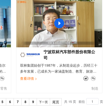
文戏情感细腻自然，动作戏激烈拳拳到肉，实现更强表演能力
支持中英文自由切换，具备更强的噪声鲁棒性
ernetes 版 ACK
云聚AI 严选权益
AI 原生数据库服务发布
SSL 证书
，一键激活高效办公新体验
理容器应用的 K8s 服务
精选AI产品，从模型到应用全链提效
Agent 数据网关
堡垒机
AI 用量加速计划
云原生数据库 PolarDB
应用
防火墙
、识别商机，让客服更高效、服务更出色。
新老同享，达量后返
Agentic Database 发布
千问办公
主机安全
NEW
的智能体编程平台
一站式AI生产力平台
AI 应用及服务市场
伶鹊
宁波双林汽车部件股份有限公
企业级人与Agent协作平台，接入和调度多个数字员工
智能客服平台，对话机器人、对话分析、智能外呼
AI 应用
司
大模型服务平台百炼 - 全妙
哈尔
双林集团始创于1987年，从制造业起步，历经三十
大模型
应用创作平台
多模态内容创作工具，已接入 DeepSeek
的历
多年发展，已成长为一家涵盖制造、教育、旅游等
自然语言处理
制造
多个产业的大型现代企业集团，在全球拥有20多个
查看详情 >
奶
生产基地，在职员工近5600人，资产超百亿。集团
数据标注
新零售
制造
旗下控股公司宁波双林汽车部件股份有限公司是一
机器学习
家集研发、设计、生产、销售及服务为一体的汽车
息提取
与 AI 智能体进行实时音视频通话
零部件制造企业。作为双林集团的核心产业，“双林
共 15 页
前往
页
5
6
7
8
9
尾页
下一页
从文本、图片、视频中提取结构化的属性信息
构建支持视频理解的 AI 音视频实时通话应用
智造”分设汽车饰件、汽车机电、轮毂轴承、动力总