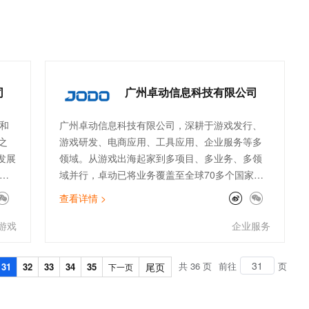
成、新能源驱动五大业务板块，产品涵盖汽车内外
t.diy 一步搞定创意建站
构建大模型应用的安全防护体系
饰系统零部件、轮毂轴承、精密注塑零部件、座椅
通过自然语言交互简化开发流程,全栈开发支持
通过阿里云安全产品对 AI 应用进行安全防护
系统零部件、变速器、新能源汽车电驱动系统等。
依托长期以来积累而成的技术研发实力、卓越的产
品制造能力以及品牌优势，“双林智造”已成为业内
备受信赖、成本领先、具备核心竞争力的汽车零部
司
广州卓动信息科技有限公司
件系统供应商。
和
广州卓动信息科技有限公司，深耕于游戏发行、
之
游戏研发、电商应用、工具应用、企业服务等多
发展
领域。从游戏出海起家到多项目、多业务、多领
域并行，卓动已将业务覆盖至全球70多个国家，
字
并在更多的业务领域中，持续探索。未来，卓动
查看详情 >
”。
作为互联网行业的领先者与探索者，将秉持着“多
的业
元、合作、共赢”的经营理念，致力于成为全球领
游戏
企业服务
、
先的互联网服务供应商。
戏、
共 36 页
前往
页
31
32
33
34
35
尾页
下一页
、
行
九