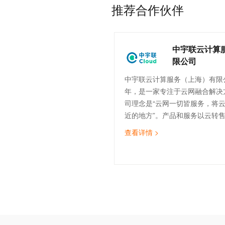
推荐合作伙伴
中宇联云计算
限公司
中宇联云计算服务（上海）有限公
年，是一家专注于云网融合解决
司理念是“云网一切皆服务，将
近的地方”。产品和服务以云转
计、云实施与迁移、云运维、云
查看详情 >
（SDWAN）为核心，致力于为
云服务，助力企业数字化转型。
的技术团队，覆盖售前、实施交
运维等。截止目前，中宇联已为
造、医疗、金融、物流、互联网等
企业提供云网服务。