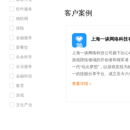
先河。
10 分钟在聊天系统中增加
专有云
软件服务
客户案例
物联网
保险
金融服务
上海一谈网络科技
新餐饮
上海一谈网络科技公司旗下比心A
生命科学
游戏陪练领域的开创者和领军者
企业服务
一代“玩出梦想”，以游戏竞技为
一的技能分享平台。成立至今六
金融科技
APP已积累超过5000万用户和超
查看详情 >
教育
戏陪练师。
游戏
文化产业