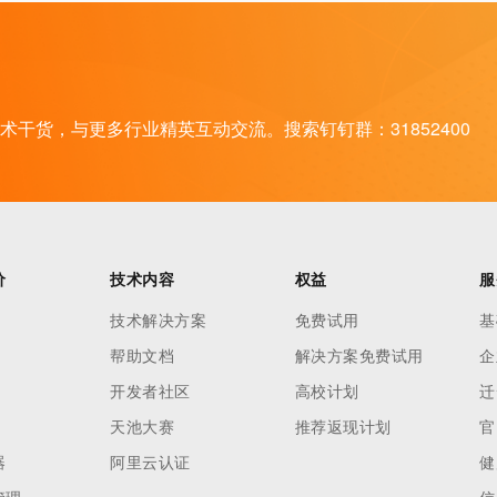
干货，与更多行业精英互动交流。搜索钉钉群：31852400