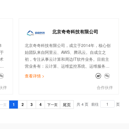
17
《九
游
》月
北京奇奇科技有限公司
8
北京奇奇科技有限公司，成立于2014年，核心创
于
始团队来自阿里云、AWS、腾讯云。自成立之
术
初，专注从事云计算和周边IT软件业务。目前主
营业务有：云计算、运维监控系统、运维服务外
，
包等传统业务，以及ChatGPT、数据库国产化、
查看详情 >
、
大数据分析等创新业务。公司主打专业的顾问服
已
务和技术支持能力。服务了物流、金融、零售、
伙伴
合作伙伴
及
电商、文娱、游戏等行业标杆客户。团队架构全
面，有大客户和电销团队、技术人员及架构师。
共 4 页
前往
页
1
2
3
4
尾页
一页
下一页