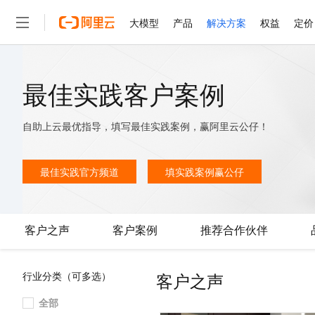
大模型
产品
解决方案
权益
定价
大模型
产品
解决方案
权益
定价
云市场
伙伴
服务
了解阿里云
精选产品
精选解决方案
普惠上云
产品定价
精选商城
成为销售伙伴
售前咨询
为什么选择阿里云
最佳实践客户案例
千问AI平台
了解云产品的定价详情
大模型服务平台百炼
千问办公，解锁你的工作
普惠上云 官方力荐
分销伙伴
在线服务
网站建设
什么是云计算
大
大模型服务与应用平台
企业级Agent产品，直接
云服务器38元/年起，超
自助上云最优指导，填写最佳实践案例，赢阿里云公仔！
咨询伙伴
多端小程序
技术领先
云上成本管理
售后服务
轻量应用服务器
Agency Agents：拥
官方推荐返现计划
大模型
精选产品
精选解决方案
Salesforce 国际版订阅
稳定可靠
管理和优化成本
推荐新用户得奖励，单订单
最佳实践官方频道
填实践案例赢公仔
销售伙伴合作计划
自助服务
友盟天域
安全合规
人工智能与机器学习
AI
文本生成
云数据库 RDS
HappyHorse 打造一
云工开物
无影生态合作计划
在线服务
观测云
分析师报告
高校专属算力普惠，学生认
计算
互联网应用开发
Qwen3.8-Max
HOT
Salesforce On Alibaba C
工单服务
客户之声
客户案例
推荐合作伙伴
智能体时代全能旗舰模型
Tuya 物联网平台阿里云
研究报告与白皮书
人工智能平台 PAI
快速拥有专属 OpenClaw
大模
Consulting Partner 合
大数据
容器
免费试用
短信专区
一站式AI开发、训练和推
蓝凌 OA
Qwen3.7-Plus
AI 大模型销售与服务生
现代化应用
存储
天池大赛
客户之声
行业分类（可多选）
能看、能想、能动手的多模
云解析DNS
解决方案免费试用 新老
电子合同
最高领取价值200元试用
安全
网络与CDN
全部
AI 算法大赛
Qwen3-VL-Plus
畅捷通