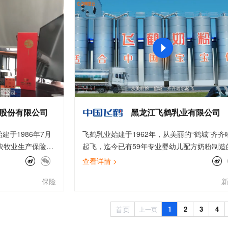
服务生态伙伴
视觉 Coding、空间感知、多模态思考等全面升级
1M上下文，专为长程任务能力而生
云工开物
企业应用
Works
Night Plan 支持 Qwen 3.8-Max
云原生大数据计算服务 MaxCompute
AI 办公
容器服务 Kub
NEW
Red Hat
30+ 款产品免费体验
Data Agent 驱动的一站式 Data+AI 开发治理平台
夜间 5 折，Qwen/Meoo/TokenPlan 客户专享
面向分析的企业级SaaS模式云数据仓库
AI智能应用
提供一站式管
科研合作
ERP
堂（旗舰版）
SUSE
智能客服
AI 应用构建
大模型原生
CRM
防护产品
2个月
自动承接线索
建站小程序
Qoder
大模型服务平台百炼-应用模版
OA 办公系统
HOT
NEW
面向真实软件
个人版上线、团队版降价；千问3.8-Max首发发尝鲜
丰富多元化的应用模版和解决方案
力提升
财税管理
模板建站
万有无界
大模型服务平台百炼-智能体
400电话
定制建站
的模型效果
灵活可视化地构建企业级 Agent
股份有限公司
黑龙江飞鹤乳业有限公司
方案
广告营销
模板小程序
秒悟
人工智能平台 PAI
于1986年7月
飞鹤乳业始建于1962年，从美丽的“鹤城”齐齐
定制小程序
云端极速 AI 
新一代 AI 视频生成模型，深度适配广告营销等场景
AI Native 的算法工程平台，一站式完成建模、训练、推理服务部署
农牧业生产保险公
起飞，迄今已有59年专业婴幼儿配方奶粉制造
APP 开发
二家国有控股保险
史，是中国最早的婴幼儿配方奶粉研究和生产
查看详情 >
月1日，中华保险集
企业之一，专注于打造更适合中国宝宝体质的
建站系统
保险
面合作协议，阿里
粉。
代全分布式保险核
AI 应用
10分钟微调：让0.6B模型媲美235B模
多模态数据信
速转型。双方在核
首页
1
2
3
4
上一页
型
依托云原生高可用架构,实现Dify私有化部署
行业数字化创新的
用1%尺寸在特定领域达到大模型90%以上效果