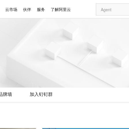
云市场
伙伴
服务
了解阿里云
AI 特惠
数据与 API
成为产品伙伴
企业增值服务
最佳实践
价格计算器
AI 场景体
基础软件
产品伙伴合
阿里云认证
市场活动
配置报价
大模型
自助选配和估算价格
新方式
睿译宝，AI翻译排版一步到位
智启 AI 普惠权益
产品生态集成认证中心
企业支持计划
云上春晚
域名与网站
千问官方 MaaS 平台，为开发者和 Agent 而生，新用户赠送 1 亿 + tokens 额度
AI Coding
阿里云Maa
2026 阿里云
云服务器 E
为企业打
数据集
Windows
大模型认证
模型
NEW
交付可用成果
值低价云产品抢先购
上传文档即自动完成翻译和格式还原
至高享 1亿+免费 tokens，加速 Al 应用落地
提供智能易用的域名与建站服务
智能编程，一键
安全可靠、
产品生态伙伴
专家技术服务
云上奥运之旅
弹性计算合作
阿里云中企出
手机三要素
宝塔 Linux
全部认证
价格优势
有专属领域专家
GLM-5.2：长任务时代开源旗舰模型
阿里云 OPC 创新助力计划
千问大模型
即刻拥有 DeepS
AI 电商营销
对象存储 O
大模型
产品生态伙伴工作台
企业增值服务台
云栖战略参考
云存储合作计
云栖大会
身份实名认证
CentOS
训练营
推动算力普惠，释放技术红利
最高返9万
多领域专家智能体,一键组建 AI 虚拟交付团队
快速构建应用程序和网站，即刻迈出上云第一步
至高百万元 Token 补贴，加速一人公司成长
多元化、高性能、安全可靠的大模型服务
真正可用的 1M 上下文,一次完成代码全链路开发
轻松解锁专属 Dee
从图文生成到
云上的中国
数据库合作计
活动全景
短信
Docker
图片和
站式影视创作平台
Hermes Agent，打造自进化智能体
Token Plan 模型订阅计划
数字证书管理服务（原SSL证书）
5 分钟轻松部署
AI 广告创作
无影云电脑
企业成长
NEW
信息公告
看见新力量
云网络合作计
OCR 文字识别
JAVA
证享300元代金券
可视化编排打通从文字构思到成片全链路闭环
全托管，含MySQL、PostgreSQL、SQL Server、MariaDB多引擎
自主进化，持久记忆，越用越聪明
Qwen3.8-Max 首发尝鲜，限时加量 10 倍，夜间低至2折
实现全站HTTPS，呈现可信的WEB访问
图文、视频一
随时随地安
Kimi-K3
HappyHors
NEW
魔搭 Mode
loud
服务实践
官网公告
品牌墙
加入钉钉群
Kimi 最新旗舰模型，长程编程与推理利器
让文字生成流
金融模力时刻
Salesforce O
版
发票查验
全能环境
Claude Code + GStack 打造工程团队
千问办公，限时限量积分加倍
Qoder
低代码高效构
AI 建站
短信服务
型
NEW
作计划
计划
创新中心
魔搭 ModelSc
健康状态
理服务
让AI从“聊天伙伴”进化为能干活的“数字员工”
安装技能 GStack，拥有专属 AI 工程团队
你的AI工作搭子，覆盖日常办公高频场景
面向真实软件的智能体编程平台
0 代码专业建
客户案例
天气预报查询
操作系统
Deepseek-v4-pro
HappyHors
态合作计划
态智能体模型
旗舰 MoE 大模型，百万上下文与顶尖推理能力
图生视频，流
同享
万小智 AI 建站低至 15元/月
Qoder CN
AI 短剧/漫剧
云原生数据库 
快递物流查询
WordPress
成为服务伙
高校合作
点，立即开启云上创新
覆盖公网/内网、递归/权威、移动APP等全场景解析服务
送.CN域名，送备案服务码
基于千问大模型等，支持代码智能生成、研发智能问答
AI助力短剧
GLM-5.2
Wan2.7-T
Ubuntu