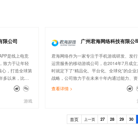
一个 AI 助手
超强辅助，Bol
即刻拥有 DeepSeek-R1 满血版
在企业官网、通讯软件中为客户提供 AI 客服
多种方案随心选，轻松解锁专属 DeepSeek
有限公司
广州君海网络科技有限公
PP是线上电竞
君海网络作为一家专注于手机游戏研发、发行
，致力于让年轻
运营服务的移动游戏公司，在2014年7月成立
核心，打造全球第
时就定下了“精品化、平台化、全球化”的企业
年多以来，比心
战略，公司致力于在未来十年内通过能力、资
过600万电竞游
源、资本联动打造成为一家世界领先的文创数
查看详情 >
内容平台。公司使命是“推动精品文创走向世界
君海始终坚持“以用户为中心，以产品为核心”
游戏
务理念，在未来希望与每位合作伙伴携手共赢
分享成功。 目前君海网络旗下包含了君海游
首页
27
28
29
30
上一页
君海海外等两个手游发行品牌，以及君海苍狼
君海雷鸟等研发子品牌。 君海游戏：成功发
《剑仙缘》、《通天西游》、《青云诀》、《