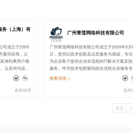
州行》、《太古封魔录》等精品手游，其中20
年《青云诀》单款月流水突破1.6亿，2018年
州行》单款月流水破2亿。另外，君海在H5手
领域也斩获佳绩，2019年H5手游《纵剑仙界
服务（上海）有
广州青莲网络科技有限公司
流水破5500万。
司成立于2005
广州青莲网络科技有限公司成立于2009年5月
方案供应商，公
日，坚持以技术创新及品质服务为基础，专注
云延伸到离用户最
为企业客户提供企业全流程的IT解决方案及技
售、云咨询与设
服务。作为技术创新驱动的全流程企业服务专
连接与加速
家，青莲围绕云、安全、数据、智能四大方向
查看详情 >
客户提供高品质的
在公有云、云安全、数据服务、IoT边缘计算
公司现拥有完善
SAP上云咨询、自动化运维等领域均有建树，
合作伙伴
合作
付、开发、售后
经成为全国上百家大型上市企业的指定IT技术
快消零售、制
服务供应商。
首页
上
行业的300多家