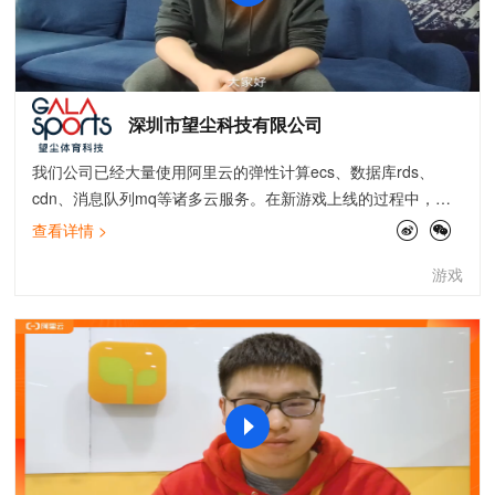
深圳市望尘科技有限公司
我们公司已经大量使用阿里云的弹性计算ecs、数据库rds、
cdn、消息队列mq等诸多云服务。在新游戏上线的过程中，通
过最佳实践，了解了上云的最佳实现路径，如《游戏业务分区
查看详情 >
合服》最佳实践，介绍了游戏分区时数据库的合并与访问加速
游戏
的方案，帮助我们实现游戏业务加速，提高游戏玩家的体验；
而通过《企业上云等保三级合规》，我们清楚了如何在云上环
境中实现安全防护。最佳实践都有非常完整的介绍以及操作步
骤，在项目落地的过程中，起到了重要的促进作用。