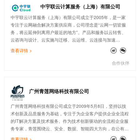
国之音、瑞士国家电视集团等青睐，产品已行销30多个国
中宇联云计算服务（上海）有限公司
家、地区的200余家媒体机构。
中宇联云计算服务（上海）有限公司成立于2005年，是一家
专注于云网融合解决方案供应商，公司理念是“云网一切皆服
务，将云延伸到离用户最近的地方”。产品和服务以云转售、
云咨询与设计、云实施与迁移、云运维、云连接与加速
（SDWAN）为核心，致力于为客户提供高品质的云服务，助
查看详情 >
力企业数字化转型。公司现拥有完善的技术团队，覆盖售前、
实施交付、开发、售后运维等。截止目前，中宇联已为快消零
合作伙伴
售、制造、医疗、金融、物流、互联网等行业的300多家企业
提供云网服务。
广州青莲网络科技有限公司
广州青莲网络科技有限公司成立于2009年5月8日，坚持以技
术创新及品质服务为基础，专注于为企业客户提供企业全流程
的IT解决方案及技术服务。作为技术创新驱动的全流程企业服
务专家，青莲围绕云、安全、数据、智能四大方向，在公有
云、云安全、数据服务、IoT边缘计算、SAP上云咨询、自动
查看详情 >