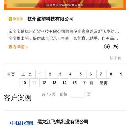
杭州点望科技有限公司
亲宝宝是杭州点望科技有限公司面向孕期家庭以及0至6岁幼儿
宝宝推出的，提供成长记录云空间、智能育儿助手、自有品牌
商品、线上早教在内的一项专业贴心的服务。这项始于家庭亲
查看详情 >
子相册的服务，最初的设想是帮助小宝宝的爸爸妈妈、爷爷奶
新零售
奶、姥爷姥姥等亲人随时把拍摄的所有照片，通过“亲宝宝”APP
汇集起来，记录小宝宝的成长过程，承载起全家人的美好回忆
与快乐时光。阿里云AK防泄漏最佳实践为我们权限体系优化提
首页
1
2
3
4
5
6
7
8
9
上一页
供了较完善的解决方案，特别是在大数据产品应用过程中，我
10
11
12
13
14
15
尾页
下一页
们参考了最佳实践，顺利完成了AK整合，更加有效地保证云上
资产安全。在亲宝宝视频图片转码及鉴黄业务中，我们经常在
共 15 页
前往
页
客户案例
节假日，周末会遇到流量高峰，为充分利用集群弹性资源，我
们参考了基于ECI的ACK集群高弹性架构最佳实践，快速实现基
于ECI的serverless改造，帮助我们打造高效业务的同时合理降
黑龙江飞鹤乳业有限公司
低了研发成本，感谢阿里云最佳实践团队。