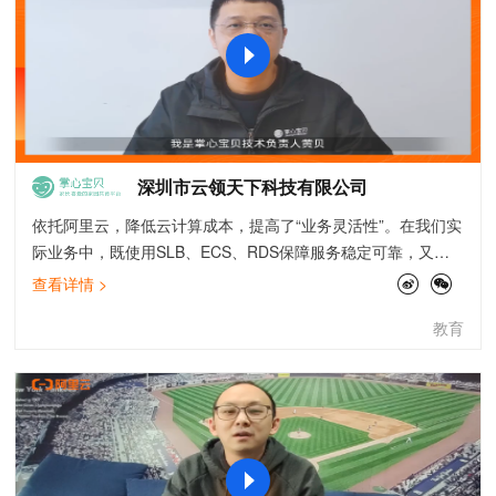
深圳市云领天下科技有限公司
依托阿里云，降低云计算成本，提高了“业务灵活性”。在我们实
际业务中，既使用SLB、ECS、RDS保障服务稳定可靠，又使
用MapReduce服务搭建稳定数据系统提供实时业务数据，使用
查看详情 >
对象存储持久化客户数据，还使用CDN加速提升用户体验并有
教育
效防止资源盗链，并且落地实施云上日志审计，堡垒机，云防
火墙、态势感知等服务提升系统安全性，并在《企业上云等保
三级合规》最佳实践的帮助下，掌心宝贝快速成功完成了国家
信息安全等级保护三级的认证，为建立安全、高效、干净的教
育行业迈出重要一步。