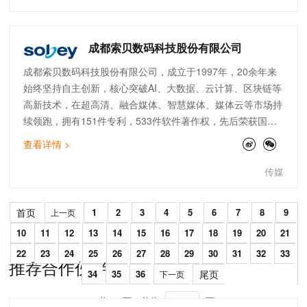
台的要求是安全、稳定、高效、专业，在平台部署、发展过程
中陆续使用了阿里云服务器、阿里云RDS MySql数据库，阿
里云OSS对象存储，同时最大程度的降低了公司运营成本。平
成都索贝数码科技股份有限公司
台已对接“山东省政府采购商城·齐鲁云采”为上千家政府采购供
成都索贝数码科技股份有限公司，成立于1997年，20余年来
应商企业提供产品、订单、财务山东壹知产数字科技有限公司
始终坚持自主创新，核心突破AI、大数据、云计算、区块链等
成立于2020-05-12，企业地址位于山东省济南市市中区纬二
高新技术，在超高清、融合媒体、智慧媒体、媒体云等市场持
路66号猪八戒产业园内。公司目前为山东省电子商务协会会
续领跑，拥有151件专利，533件软件著作权，先后荣获国家
员单位，已获得“企业信用评价AAA级信用企业”资质。未来平
科技进步一等奖、多项省部级科技进步一等奖、
台将积极对接各省企事业政采平台，同时积极推进与电商平台
查看详情 >
IABM Peter Wayne年度大奖等国内外重要荣誉，是国家高新
的合作，为客户争取更多的企业采购市场份额和机会。
技术企业、国家规划布局内重点软件企业、国家文化出口重点
传媒
企业、国家科技与文化融合示范基地、国家级企业技术中心，
已成为专业视频技术解决方案提供商及视频技术创新工场。索
首页
1
2
3
4
5
6
7
8
9
上一页
贝在新闻、体育、综艺市场始终保持前列，为超过5000+用户
10
11
12
13
14
15
16
17
18
19
20
21
提供产品、方案和服务，拥有中央广播电视总台-CCTV、中央
广播电视总台-CGTN、等各级专业媒体高端样板，在70周年
22
23
24
25
26
27
28
29
30
31
32
33
推荐合作伙伴
国庆大阅兵、G20峰会、历届奥运会、历年两会等重大活动支
34
35
36
尾页
下一页
撑中表现优异。在国内市场全面开花的同时，索贝在国际高端
共 36 页
前往
页
媒体市场完成超越，赢得路透社为代表的国际主流通讯社、德