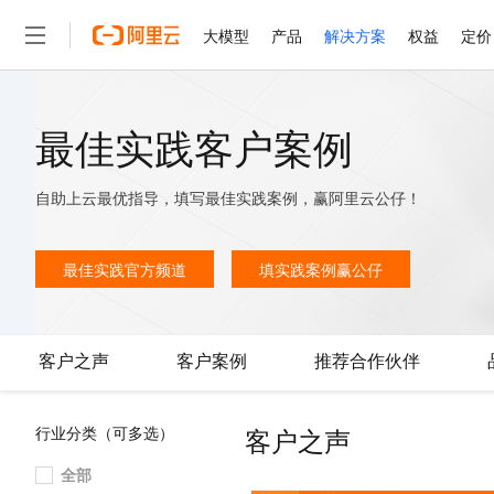
大模型
产品
解决方案
权益
定价
大模型
产品
解决方案
权益
定价
云市场
伙伴
服务
了解阿里云
精选产品
精选解决方案
普惠上云
产品定价
精选商城
成为销售伙伴
售前咨询
为什么选择阿里云
最佳实践客户案例
千问AI平台
了解云产品的定价详情
大模型服务平台百炼
千问办公，解锁你的工作
普惠上云 官方力荐
分销伙伴
在线服务
网站建设
什么是云计算
大
大模型服务与应用平台
企业级Agent产品，直接
云服务器38元/年起，超
自助上云最优指导，填写最佳实践案例，赢阿里云公仔！
咨询伙伴
多端小程序
技术领先
云上成本管理
售后服务
轻量应用服务器
Agency Agents：拥
官方推荐返现计划
大模型
精选产品
精选解决方案
Salesforce 国际版订阅
稳定可靠
管理和优化成本
推荐新用户得奖励，单订单
最佳实践官方频道
填实践案例赢公仔
销售伙伴合作计划
自助服务
友盟天域
安全合规
人工智能与机器学习
AI
文本生成
云数据库 RDS
HappyHorse 打造一
云工开物
无影生态合作计划
在线服务
观测云
分析师报告
高校专属算力普惠，学生认
计算
互联网应用开发
Qwen3.8-Max
HOT
Salesforce On Alibaba C
工单服务
客户之声
客户案例
推荐合作伙伴
智能体时代全能旗舰模型
Tuya 物联网平台阿里云
研究报告与白皮书
人工智能平台 PAI
快速拥有专属 OpenClaw
大模
Consulting Partner 合
大数据
容器
免费试用
短信专区
一站式AI开发、训练和推
蓝凌 OA
Qwen3.7-Plus
AI 大模型销售与服务生
现代化应用
存储
天池大赛
客户之声
行业分类（可多选）
能看、能想、能动手的多模
云解析DNS
解决方案免费试用 新老
电子合同
最高领取价值200元试用
安全
网络与CDN
全部
AI 算法大赛
Qwen3-VL-Plus
畅捷通