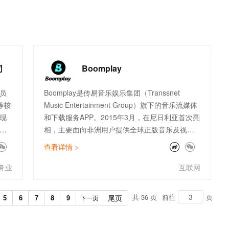
的过
佳实践为我们权限体系优化提供了较完善的解决方
t.diy 一步搞定创意建站
构建大模型应用的安全防护体系
案，特别是在大数据产品应用过程中，我们参考了
通过自然语言交互简化开发流程,全栈开发支持
通过阿里云安全产品对 AI 应用进行安全防护
最佳实践，顺利完成了AK整合，更加有效地保证云
上资产安全。在亲宝宝视频图片转码及鉴黄业务
中，我们经常在节假日，周末会遇到流量高峰，为
充分利用集群弹性资源，我们参考了基于ECI的
司
Boomplay
ACK集群高弹性架构最佳实践，快速实现基于ECI
的serverless改造，帮助我们打造高效业务的同时
员
Boomplay是传易音乐娱乐集团（Transsnet
合理降低了研发成本，感谢阿里云最佳实践团队。
等核
Music Entertainment Group）旗下的音乐流媒体
现
和下载服务APP。2015年3月，在尼日利亚首次亮
以
相，主要面向非洲用户提供全球正版音乐及视频
的在线播放和下载服务。截至2020年9月，
查看详情 >
实现
Boomplay已经拥有超过6200万激活用户，曲库规
超
模超4000万，拥有全球最大的在线非洲音乐曲
务业
互联网
动端
库。
等核
共 36 页
前往
页
5
6
7
8
9
尾页
下一页
，
能
行