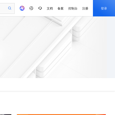
文档
备案
控制台
注册
登录
验
作计划
器
AI 活动
专业服务
服务伙伴合作计划
开发者社区
加入我们
产品动态
服务平台百炼
阿里云 OPC 创新助力计划
一站式生成采购清单，支持单品或批量购买
io：打造专属 AI 语音助手
S产品伙伴计划（繁花）
峰会
CS
造的大模型服务与应用开发平台
一句话生成原生可编辑精美 PPT 文稿
AI 生产力先锋
Al MaaS 服务伙伴赋能合作
域名
博文
Careers
至高可申请百万元
Qwen3.8-Max 模型上线
开启高性价比 AI 编程新体验
弹性可伸缩的云计算服务
Qwen-Audio-3.0-Realtime 端到端实时语音角色扮演
输入一句话想法, 轻松生成专业的 PPT
先锋实践拓展 AI 生产力的边界
Token 补贴，五大权
计划
海大会
伙伴信用分合作计划
商标
问答
社会招聘
益加速 OPC 成功
eek-V4-Pro
SS
一键部署幻兽帕鲁游戏服务器
飞天发布时刻
HOT
Open Search 向量检索版支
划
备案
电子书
校园招聘
pSeek-V4-Pro
视频创作，一键激活电商全链路生产力
稳定、安全、高性价比、高性能的云存储服务
一键购买专属联机服务器，轻松开启游戏
所见，即是所愿
持视频检索 Pipeline 功能
更多支持
划
公司注册
镜像站
视频生成
语音识别与合成
专属 QwenPaw
漫剧工坊：一站式动画创作平台
AI 实训营
HOT
应用身份服务 (IDaaS)
合作伙伴培训与认证
划
上云迁移
站生成，高效打造优质广告素材
全接入的云上超级电脑
从聊天伙伴进化为能主动干活的本地数字员工
快速生产连贯的高质量长漫剧
从基础到进阶，Agent 创客手把手教你
OpenClaw 管理能力上线
e-1.1-T2V
Qwen3-TTS-Flash
lScope
我要反馈
查询合作伙伴
畅细腻的高质量视频
离线语音合成大模型，多语言方言自适应，低延迟高稳定
n Alibaba Cloud ISV 合作
代维服务
建企业门户网站
10 分钟搭建微信、支付宝小程序
MaxCompute MaxFrame 提
创新加速
ope
登录合作伙伴管理后台
我要建议
站，无忧落地极速上线
以可视化方式快速构建移动和 PC 门户网站
国内短信简单易用，安全可靠，秒级触达，全球覆盖200+国家和地区。
高效部署网站，快速应用到小程序
供自动弹性内存功能
e-1.1-I2V
Cosyvoice-V3-Flash
安全
畅自然，细节丰富
高表现力语音合成大模型，语音克隆听感自然
我要投诉
PolarDB
上云场景组合购
Milvus 弹性伸缩功能新增节
伴
漫剧创作，剧本、分镜、视频高效生成
100%兼容MySQL、PostgreSQL，兼容Oracle，支持集中和分布式
覆盖90%+业务场景，专享组合折扣价
点支持范围
2V
VPN
Fun-ASR