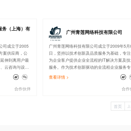
业有落地。
服务（上海）有
广州青莲网络科技有限公司
司成立于2005
广州青莲网络科技有限公司成立于2009年5月
方案供应商，公
日，坚持以技术创新及品质服务为基础，专注
云延伸到离用户最
为企业客户提供企业全流程的IT解决方案及技
售、云咨询与设
服务。作为技术创新驱动的全流程企业服务专
连接与加速
家，青莲围绕云、安全、数据、智能四大方向
查看详情 >
客户提供高品质的
在公有云、云安全、数据服务、IoT边缘计算
公司现拥有完善
SAP上云咨询、自动化运维等领域均有建树，
合作伙伴
合作
付、开发、售后
经成为全国上百家大型上市企业的指定IT技术
快消零售、制
服务供应商。
首页
上
行业的300多家