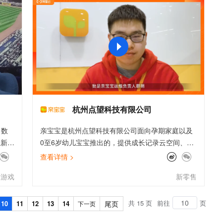
文戏情感细腻自然，动作戏激烈拳拳到肉，实现更强表演能力
支持中英文自由切换，具备更强的噪声鲁棒性
ernetes 版 ACK
云聚AI 严选权益
AI 原生数据库服务发布
SSL 证书
，一键激活高效办公新体验
理容器应用的 K8s 服务
精选AI产品，从模型到应用全链提效
Agent 数据网关
堡垒机
AI 用量加速计划
云原生数据库 PolarDB
应用
防火墙
、识别商机，让客服更高效、服务更出色。
新老同享，达量后返
Agentic Database 发布
千问办公
主机安全
NEW
的智能体编程平台
一站式AI生产力平台
AI 应用及服务市场
伶鹊
企业级人与Agent协作平台，接入和调度多个数字员工
智能客服平台，对话机器人、对话分析、智能外呼
杭州点望科技有限公司
AI 应用
大模型服务平台百炼 - 全妙
、数
亲宝宝是杭州点望科技有限公司面向孕期家庭以及
大模型
应用创作平台
多模态内容创作工具，已接入 DeepSeek
在新游
0至6岁幼儿宝宝推出的，提供成长记录云空间、智
自然语言处理
的最
能育儿助手、自有品牌商品、线上早教在内的一项
查看详情 >
践，
专业贴心的服务。这项始于家庭亲子相册的服务，
数据标注
游戏
新零售
方
最初的设想是帮助小宝宝的爸爸妈妈、爷爷奶奶、
机器学习
家的
姥爷姥姥等亲人随时把拍摄的所有照片，通过“亲宝
息提取
与 AI 智能体进行实时音视频通话
们清
宝”APP汇集起来，记录小宝宝的成长过程，承载起
共 15 页
前往
页
10
11
12
13
14
尾页
下一页
从文本、图片、视频中提取结构化的属性信息
构建支持视频理解的 AI 音视频实时通话应用
践都
全家人的美好回忆与快乐时光。阿里云AK防泄漏最