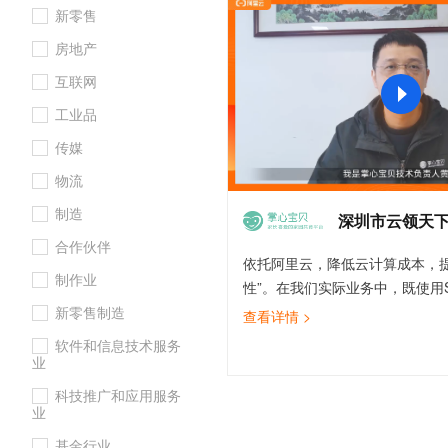
新零售
大数据开发治理平台 Data
AI 产品 免费试用
网络
安全
云开发大赛
Tableau 订阅
1亿+ 大模型 tokens 和 
房地产
可观测
入门学习赛
中间件
AI空中课堂在线直播课
云防火墙
140+云产品 免费试用
互联网
大模型服务
上云与迁云
云原生的云上边界网络安全
产品新客免费试用，最长1
数据库
工业品
生态解决方案
千问AI平台-Token Plan
企业出海
大模型ACA认证体验
大数据计算
传媒
助力企业全员 AI 认知与能
行业生态解决方案
政企业务
物流
媒体服务
千问AI平台-模型体验
开发者生态解决方案
制造
在线体验全尺寸、多种模态
深圳市云领天
企业服务与云通信
AI 开发和 AI 应用解决
合作伙伴
Happy 系列大模型
依托阿里云，降低云计算成本，提
域名与网站
制作业
性”。在我们实际业务中，既使用SL
终端用户计算
保障服务稳定可靠，又使用MapR
新零售制造
查看详情 >
定数据系统提供实时业务数据，
软件和信息技术服务
Serverless
大模型解决方案
化客户数据，还使用CDN加速提
业
防止资源盗链，并且落地实施云
开发工具
科技推广和应用服务
快速部署 Dify，高效搭建 
机，云防火墙、态势感知等服务
业
迁移与运维管理
并在《企业上云等保三级合规》
基金行业