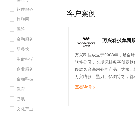
下，掌心宝贝快速成功完成了国
10 分钟在聊天系统中增加
专有云
软件服务
护三级的认证，为建立安全、高
客户案例
业迈出重要一步。
物联网
保险
金融服务
万兴科技集团
新餐饮
万兴科技成立于2003年，是全
生命科学
软件公司，长期深耕数字创意软
企业服务
多款风靡海内外的产品。大家比
万兴喵影、墨刀、亿图等等，都
金融科技
旗下。根据用户的不同需求，万
查看详情 >
教育
同类型的产品；另外，旗下数字
台 Wondershare Filmsto
游戏
源。从生产工具和创意资源这两
文化产业
海量新生代互联网用户创作出更
生态化服务赋能全球创作者。