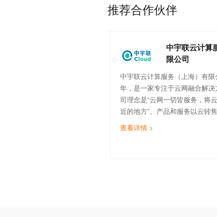
推荐合作伙伴
中宇联云计算
限公司
中宇联云计算服务（上海）有限公
年，是一家专注于云网融合解决
司理念是“云网一切皆服务，将
近的地方”。产品和服务以云转
计、云实施与迁移、云运维、云
查看详情 >
（SDWAN）为核心，致力于为
云服务，助力企业数字化转型。
的技术团队，覆盖售前、实施交
运维等。截止目前，中宇联已为
造、医疗、金融、物流、互联网等
企业提供云网服务。