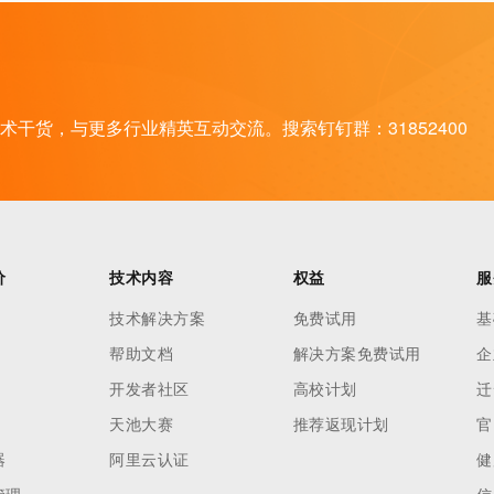
干货，与更多行业精英互动交流。搜索钉钉群：31852400