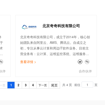
北京奇奇科技有限公司
8
北京奇奇科技有限公司，成立于2014年，核心创
于
始团队来自阿里云、AWS、腾讯云。自成立之
术
初，专注从事云计算和周边IT软件业务。目前主
营业务有：云计算、运维监控系统、运维服务外
，
包等传统业务，以及ChatGPT、数据库国产化、
查看详情 >
、
大数据分析等创新业务。公司主打专业的顾问服
已
务和技术支持能力。服务了物流、金融、零售、
伙伴
合作伙伴
及
电商、文娱、游戏等行业标杆客户。团队架构全
面，有大客户和电销团队、技术人员及架构师。
共 4 页
前往
页
1
2
3
4
尾页
一页
下一页