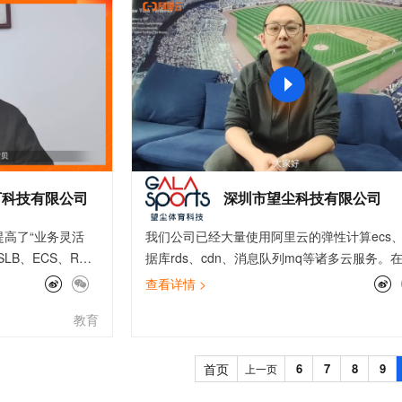
服务生态伙伴
视觉 Coding、空间感知、多模态思考等全面升级
1M上下文，专为长程任务能力而生
云工开物
企业应用
Works
Night Plan 支持 Qwen 3.8-Max
云原生大数据计算服务 MaxCompute
AI 办公
容器服务 Kub
NEW
Red Hat
30+ 款产品免费体验
Data Agent 驱动的一站式 Data+AI 开发治理平台
夜间 5 折，Qwen/Meoo/TokenPlan 客户专享
面向分析的企业级SaaS模式云数据仓库
AI智能应用
提供一站式管
科研合作
ERP
堂（旗舰版）
SUSE
智能客服
AI 应用构建
大模型原生
CRM
防护产品
2个月
自动承接线索
建站小程序
Qoder
大模型服务平台百炼-应用模版
OA 办公系统
HOT
NEW
面向真实软件
个人版上线、团队版降价；千问3.8-Max首发发尝鲜
丰富多元化的应用模版和解决方案
力提升
财税管理
模板建站
万有无界
大模型服务平台百炼-智能体
400电话
定制建站
的模型效果
灵活可视化地构建企业级 Agent
下科技有限公司
深圳市望尘科技有限公司
方案
广告营销
模板小程序
秒悟
人工智能平台 PAI
高了“业务灵活
我们公司已经大量使用阿里云的弹性计算ecs
定制小程序
云端极速 AI 
新一代 AI 视频生成模型，深度适配广告营销等场景
AI Native 的算法工程平台，一站式完成建模、训练、推理服务部署
B、ECS、RDS
据库rds、cdn、消息队列mq等诸多云服务。
APP 开发
educe服务搭建稳
戏上线的过程中，通过最佳实践，了解了上云
查看详情 >
使用对象存储持久
佳实现路径，如《游戏业务分区合服》最佳实
建站系统
教育
升用户体验并有效
介绍了游戏分区时数据库的合并与访问加速的
上日志审计，堡垒
案，帮助我们实现游戏业务加速，提高游戏玩
AI 应用
10分钟微调：让0.6B模型媲美235B模
多模态数据信
提升系统安全性，
体验；而通过《企业上云等保三级合规》，我
首页
6
7
8
9
上一页
型
依托云原生高可用架构,实现Dify私有化部署
最佳实践的帮助
楚了如何在云上环境中实现安全防护。最佳实
用1%尺寸在特定领域达到大模型90%以上效果