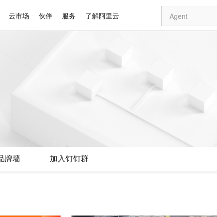
云市场
伙伴
服务
了解阿里云
AI 特惠
数据与 API
成为产品伙伴
企业增值服务
最佳实践
价格计算器
AI 场景体
基础软件
产品伙伴合
阿里云认证
市场活动
配置报价
大模型
自助选配和估算价格
新方式
睿译宝，AI翻译排版一步到位
智启 AI 普惠权益
产品生态集成认证中心
企业支持计划
云上春晚
域名与网站
千问官方 MaaS 平台，为开发者和 Agent 而生，新用户赠送 1 亿 + tokens 额度
Qwen Aud
AI Coding
阿里云Maa
2026 阿里云
云服务器 E
为企业打
数据集
Windows
大模型认证
模型
NEW
NEW
交付可用成果
值低价云产品抢先购
上传文档即自动完成翻译和格式还原
至高享 1亿+免费 tokens，加速 Al 应用落地
提供智能易用的域名与建站服务
智能编程，一键
安全可靠、
产品生态伙伴
专家技术服务
云上奥运之旅
弹性计算合作
阿里云中企出
手机三要素
宝塔 Linux
全部认证
价格优势
有专属领域专家
GLM-5.2：长任务时代开源旗舰模型
阿里云 OPC 创新助力计划
千问大模型
即刻拥有 DeepS
AI 电商营销
对象存储 O
大模型
产品生态伙伴工作台
企业增值服务台
云栖战略参考
云存储合作计
云栖大会
身份实名认证
CentOS
训练营
推动算力普惠，释放技术红利
最高返9万
多领域专家智能体,一键组建 AI 虚拟交付团队
快速构建应用程序和网站，即刻迈出上云第一步
至高百万元 Token 补贴，加速一人公司成长
多元化、高性能、安全可靠的大模型服务
真正可用的 1M 上下文,一次完成代码全链路开发
轻松解锁专属 Dee
从图文生成到
云上的中国
数据库合作计
活动全景
短信
Docker
图片和
站式影视创作平台
Hermes Agent，打造自进化智能体
Token Plan 模型订阅计划
数字证书管理服务（原SSL证书）
5 分钟轻松部署
AI 广告创作
无影云电脑
企业成长
NEW
信息公告
看见新力量
云网络合作计
OCR 文字识别
JAVA
证享300元代金券
可视化编排打通从文字构思到成片全链路闭环
全托管，含MySQL、PostgreSQL、SQL Server、MariaDB多引擎
自主进化，持久记忆，越用越聪明
Qwen3.8-Max 首发尝鲜，限时加量 10 倍，夜间低至2折
实现全站HTTPS，呈现可信的WEB访问
图文、视频一
随时随地安
Kimi-K3
HappyHors
NEW
魔搭 Mode
loud
服务实践
官网公告
品牌墙
加入钉钉群
Kimi 最新旗舰模型，长程编程与推理利器
让文字生成流
金融模力时刻
Salesforce O
版
发票查验
全能环境
Claude Code + GStack 打造工程团队
千问办公，限时限量积分加倍
Qoder
低代码高效构
AI 建站
短信服务
型
NEW
作计划
计划
创新中心
魔搭 ModelSc
健康状态
理服务
让AI从“聊天伙伴”进化为能干活的“数字员工”
安装技能 GStack，拥有专属 AI 工程团队
你的AI工作搭子，覆盖日常办公高频场景
面向真实软件的智能体编程平台
0 代码专业建
客户案例
天气预报查询
操作系统
Deepseek-v4-pro
HappyHors
态合作计划
态智能体模型
旗舰 MoE 大模型，百万上下文与顶尖推理能力
图生视频，流
同享
万小智 AI 建站低至 15元/月
Qoder CN
AI 短剧/漫剧
云原生数据库 
快递物流查询
WordPress
成为服务伙
高校合作
点，立即开启云上创新
覆盖公网/内网、递归/权威、移动APP等全场景解析服务
送.CN域名，送备案服务码
基于千问大模型等，支持代码智能生成、研发智能问答
AI助力短剧
GLM-5.2
Wan2.7-T
Ubuntu