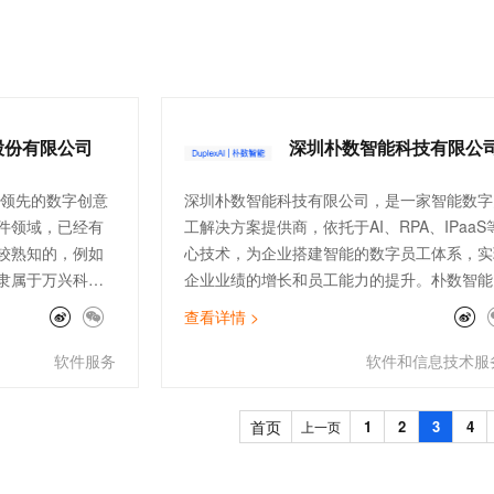
家信息安全等级保
有非常完整的介绍以及操作步骤，在项目落地
一个 AI 助手
超强辅助，Bol
效、干净的教育行
即刻拥有 DeepSeek-R1 满血版
程中，起到了重要的促进作用。
在企业官网、通讯软件中为客户提供 AI 客服
多种方案随心选，轻松解锁专属 DeepSeek
股份有限公司
深圳朴数智能科技有限公
球领先的数字创意
深圳朴数智能科技有限公司，是一家智能数字
件领域，已经有
工解决方案提供商，依托于AI、RPA、IPaaS
较熟知的，例如
心技术，为企业搭建智能的数字员工体系，实
隶属于万兴科技
企业业绩的增长和员工能力的提升。朴数智能
兴科技开发了不
超级自动化为核心技术理念，通过自主研发的
查看详情 >
创意资源云平
AI+RPA/iPaaS平台和技术，将企业业务场景
ck持续输出优质特效资
端到端的自动化和智能化，产品线目前已拥有
软件服务
软件和信息技术服
个方面帮助全球
级自动化平台workflo、iPaaS集成平台、移
优质的内容，以
RPA机器人、PC端RPA机器人、会话机器人
首页
1
2
3
4
上一页
心产品，通过多层次的智能数字员工解决方案
赋能企业客户与用户建立更加高效、精准、智
的沟通体验，目前已经在汽车、金融、建筑等