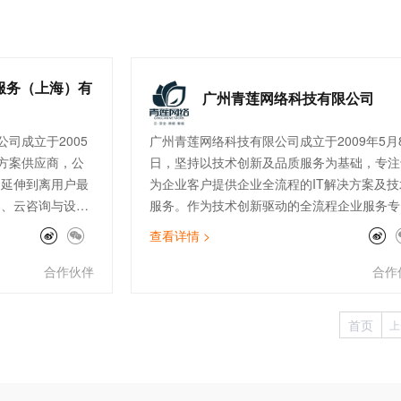
服务、行业大数据资讯等平台建设，逐步打造
球领先的云上会展数字化智能平台，致力于提
数字会展解决方案。我们探索云上会展，坚信
是线上和线下的完美结合。线上和线下的结合
服务（上海）有
广州青莲网络科技有限公司
不仅是把线下内容翻到线上去，更重要的是通
新技术创造性地发展会展体验，让虚拟展馆、
司成立于2005
广州青莲网络科技有限公司成立于2009年5月
时交易、实时推广、实时洽谈，变成沉浸式线
方案供应商，公
日，坚持以技术创新及品质服务为基础，专注
线下一体化的互动和体验，能够真正形成线上
云延伸到离用户最
为企业客户提供企业全流程的IT解决方案及技
下第一空间和第二空间、实体空间和数字空间
售、云咨询与设
服务。作为技术创新驱动的全流程企业服务专
完美结合，推动会展行业走向全新的阶段。
连接与加速
家，青莲围绕云、安全、数据、智能四大方向
查看详情 >
客户提供高品质的
在公有云、云安全、数据服务、IoT边缘计算
公司现拥有完善
SAP上云咨询、自动化运维等领域均有建树，
合作伙伴
合作
付、开发、售后
经成为全国上百家大型上市企业的指定IT技术
快消零售、制
服务供应商。
首页
上
行业的300多家