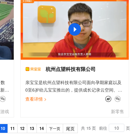
文戏情感细腻自然，动作戏激烈拳拳到肉，实现更强表演能力
支持中英文自由切换，具备更强的噪声鲁棒性
ernetes 版 ACK
云聚AI 严选权益
AI 原生数据库服务发布
SSL 证书
，一键激活高效办公新体验
理容器应用的 K8s 服务
精选AI产品，从模型到应用全链提效
Agent 数据网关
堡垒机
AI 用量加速计划
云原生数据库 PolarDB
应用
防火墙
、识别商机，让客服更高效、服务更出色。
新老同享，达量后返
Agentic Database 发布
千问办公
主机安全
NEW
的智能体编程平台
一站式AI生产力平台
AI 应用及服务市场
伶鹊
企业级人与Agent协作平台，接入和调度多个数字员工
智能客服平台，对话机器人、对话分析、智能外呼
杭州点望科技有限公司
AI 应用
大模型服务平台百炼 - 全妙
、数
亲宝宝是杭州点望科技有限公司面向孕期家庭以及
大模型
应用创作平台
多模态内容创作工具，已接入 DeepSeek
在新游
0至6岁幼儿宝宝推出的，提供成长记录云空间、智
自然语言处理
的最
能育儿助手、自有品牌商品、线上早教在内的一项
查看详情 >
践，
专业贴心的服务。这项始于家庭亲子相册的服务，
数据标注
游戏
新零售
方
最初的设想是帮助小宝宝的爸爸妈妈、爷爷奶奶、
机器学习
家的
姥爷姥姥等亲人随时把拍摄的所有照片，通过“亲宝
息提取
与 AI 智能体进行实时音视频通话
们清
宝”APP汇集起来，记录小宝宝的成长过程，承载起
共 15 页
前往
页
10
11
12
13
14
尾页
下一页
从文本、图片、视频中提取结构化的属性信息
构建支持视频理解的 AI 音视频实时通话应用
践都
全家人的美好回忆与快乐时光。阿里云AK防泄漏最