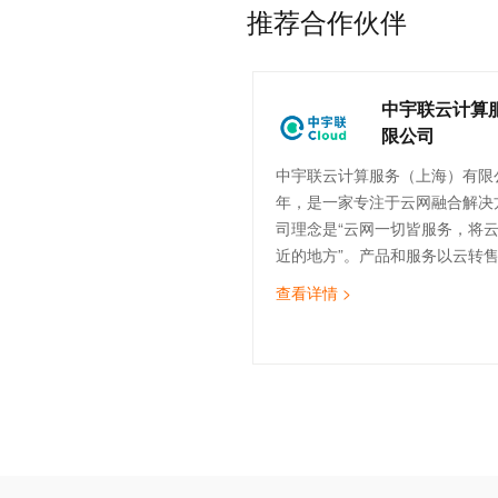
推荐合作伙伴
中宇联云计算
限公司
中宇联云计算服务（上海）有限公
年，是一家专注于云网融合解决
司理念是“云网一切皆服务，将
近的地方”。产品和服务以云转
计、云实施与迁移、云运维、云
查看详情 >
（SDWAN）为核心，致力于为
云服务，助力企业数字化转型。
的技术团队，覆盖售前、实施交
运维等。截止目前，中宇联已为
造、医疗、金融、物流、互联网等
企业提供云网服务。