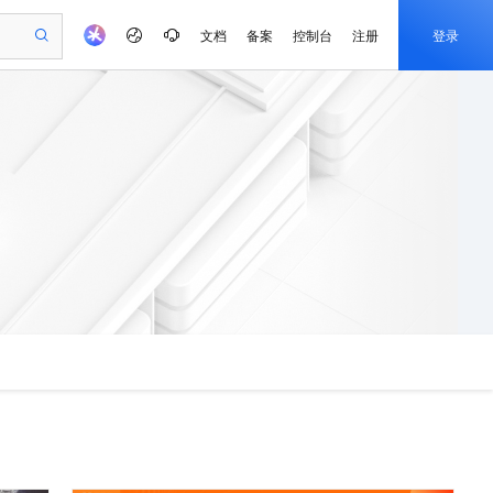
文档
备案
控制台
注册
登录
验
作计划
器
AI 活动
专业服务
服务伙伴合作计划
开发者社区
加入我们
产品动态
服务平台百炼
阿里云 OPC 创新助力计划
一站式生成采购清单，支持单品或批量购买
可编辑精美 PPT 文稿
S产品伙伴计划（繁花）
峰会
CS
造的大模型服务与应用开发平台
Agency Agents：拥有专属领域专家
AI 生产力先锋
Al MaaS 服务伙伴赋能合作
域名
博文
Careers
至高可申请百万元
Qwen3.8-Max 模型上线
 轻松生成专业的 PPT
开启高性价比 AI 编程新体验
弹性可伸缩的云计算服务
先锋实践拓展 AI 生产力的边界
多领域专家智能体,一键组建 AI 虚拟交付团队
Token 补贴，五大权
计划
海大会
伙伴信用分合作计划
商标
问答
社会招聘
益加速 OPC 成功
帕鲁游戏服务器
SS
HappyHorse 打造一站式影视创作平台
飞天发布时刻
HOT
Open Search 向量检索版支
划
备案
电子书
校园招聘
联机服务器，轻松开启游戏
视频创作，一键激活电商全链路生产力
稳定、安全、高性价比、高性能的云存储服务
所见，即是所愿
持视频检索 Pipeline 功能
可视化编排打通从文字构思到成片全链路闭环
更多支持
划
公司注册
镜像站
视频生成
语音识别与合成
 智能体与工作流应用
漫剧工坊：一站式动画创作平台
AI 实训营
应用身份服务 (IDaaS)
合作伙伴培训与认证
划
上云迁移
站生成，高效打造优质广告素材
全接入的云上超级电脑
通过阿里云百炼高效搭建AI应用,助力高效开发
快速生产连贯的高质量长漫剧
从基础到进阶，Agent 创客手把手教你
OpenClaw 管理能力上线
e-1.1-T2V
Qwen3-TTS-Flash
lScope
我要反馈
查询合作伙伴
畅细腻的高质量视频
离线语音合成大模型，多语言方言自适应，低延迟高稳定
n Alibaba Cloud ISV 合作
代维服务
建企业门户网站
10 分钟搭建微信、支付宝小程序
MaxCompute MaxFrame 提
创新加速
ope
登录合作伙伴管理后台
我要建议
站，无忧落地极速上线
以可视化方式快速构建移动和 PC 门户网站
国内短信简单易用，安全可靠，秒级触达，全球覆盖200+国家和地区。
高效部署网站，快速应用到小程序
供自动弹性内存功能
e-1.1-I2V
Cosyvoice-V3-Flash
安全
畅自然，细节丰富
高表现力语音合成大模型，语音克隆听感自然
我要投诉
PolarDB
上云场景组合购
Milvus 弹性伸缩功能新增节
伴
漫剧创作，剧本、分镜、视频高效生成
100%兼容MySQL、PostgreSQL，兼容Oracle，支持集中和分布式
覆盖90%+业务场景，专享组合折扣价
点支持范围
2V
VPN
Fun-ASR