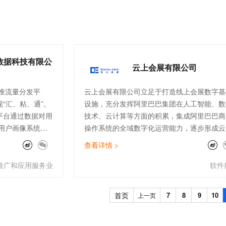
家信息安全等级保
有非常完整的介绍以及操作步骤，在项目落地
一个 AI 助手
超强辅助，Bol
效、干净的教育行
即刻拥有 DeepSeek-R1 满血版
程中，起到了重要的促进作用。
在企业官网、通讯软件中为客户提供 AI 客服
多种方案随心选，轻松解锁专属 DeepSeek
数据科技有限公
云上会展有限公司
准流量分发平
云上会展有限公司立足于打造线上会展数字基
“汇、粘、通”。
设施，充分发挥阿里巴巴集团在人工智能、数
平台通过数据对用
技术、云计算等方面的积累，集成阿里巴巴商
用户画像系统；
操作系统的全域数字化运营能力，逐步形成云
整合，构成平台
会展数字化智能平台。将通过数字化虚拟展馆
查看详情 >
性；借助“数据
实时互动交易、智能商贸洽谈、全链路参会体
星全生态内进行精
验、展会生态服务、行业大数据资讯等平台的
推广和应用服务业
软件
联，实现会员的
设，服务云上会展新业态，为会展业发展贡献
过微信小程序搜
新力量，迎接线上线下融合的“云上会展”时代
首页
7
8
9
10
上一页
得产品体验。
来。云上会展充分运用人工智能、云计算、大
据等技术，通过数字化虚拟展馆、实时互动交
易、智能商贸洽谈、全链路参会体验、展会生