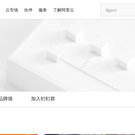
云市场
伙伴
服务
了解阿里云
AI 特惠
数据与 API
成为产品伙伴
企业增值服务
最佳实践
价格计算器
AI 场景体
基础软件
产品伙伴合
阿里云认证
市场活动
配置报价
大模型
自助选配和估算价格
步到位
智启 AI 普惠权益
产品生态集成认证中心
企业支持计划
云上春晚
域名与网站
Qwen Audio：打造专属 AI 语音助手
千问官方 MaaS 平台，为开发者和 Agent 而生，新用户赠送 1 亿 + tokens 额度
一句话生成原生
AI Coding
阿里云Maa
2026 阿里云
云服务器 E
为企业打
数据集
Windows
大模型认证
模型
NEW
NEW
格式还原
值低价云产品抢先购
至高享 1亿+免费 tokens，加速 Al 应用落地
提供智能易用的域名与建站服务
Qwen-Audio-3.0-Realtime 端到端实时语音角色扮演
输入一句话想法,
智能编程，一键
安全可靠、
产品生态伙伴
专家技术服务
云上奥运之旅
弹性计算合作
阿里云中企出
手机三要素
宝塔 Linux
全部认证
价格优势
开源旗舰模型
即刻拥有 DeepSeek-V4-Pro
阿里云 OPC 创新助力计划
千问大模型
一键部署幻兽
AI 电商营销
对象存储 O
大模型
产品生态伙伴工作台
企业增值服务台
云栖战略参考
云存储合作计
云栖大会
身份实名认证
CentOS
训练营
推动算力普惠，释放技术红利
最高返9万
真正可用的 1M 上下文,一次完成代码全链路开发
快速构建应用程序和网站，即刻迈出上云第一步
轻松解锁专属 DeepSeek-V4-Pro
至高百万元 Token 补贴，加速一人公司成长
多元化、高性能、安全可靠的大模型服务
一键购买专属
从图文生成到
云上的中国
数据库合作计
活动全景
短信
Docker
图片和
自进化智能体
5 分钟轻松部署专属 QwenPaw
Token Plan 模型订阅计划
数字证书管理服务（原SSL证书）
高效搭建 AI
AI 广告创作
无影云电脑
企业成长
NEW
HOT
信息公告
看见新力量
云网络合作计
OCR 文字识别
JAVA
越聪明
证享300元代金券
全托管，含MySQL、PostgreSQL、SQL Server、MariaDB多引擎
Qwen3.8-Max 首发尝鲜，限时加量 10 倍，夜间低至2折
实现全站HTTPS，呈现可信的WEB访问
从聊天伙伴进化为能主动干活的本地数字员工
图文、视频一
随时随地安
Kimi-K3
HappyHors
NEW
魔搭 Mode
loud
服务实践
官网公告
品牌墙
加入钉钉群
Kimi 最新旗舰模型，长程编程与推理利器
让文字生成流
金融模力时刻
Salesforce O
版
发票查验
全能环境
Claude Code + GStack 打造工程团队
千问办公，限时限量积分加倍
Qoder
低代码高效构
AI 建站
短信服务
型
NEW
作计划
计划
创新中心
魔搭 ModelSc
健康状态
理服务
让AI从“聊天伙伴”进化为能干活的“数字员工”
安装技能 GStack，拥有专属 AI 工程团队
你的AI工作搭子，覆盖日常办公高频场景
面向真实软件的智能体编程平台
0 代码专业建
客户案例
天气预报查询
操作系统
Deepseek-v4-pro
HappyHors
态合作计划
态智能体模型
旗舰 MoE 大模型，百万上下文与顶尖推理能力
图生视频，流
同享
万小智 AI 建站低至 15元/月
Qoder CN
AI 短剧/漫剧
云原生数据库 
快递物流查询
WordPress
成为服务伙
高校合作
点，立即开启云上创新
覆盖公网/内网、递归/权威、移动APP等全场景解析服务
送.CN域名，送备案服务码
基于千问大模型等，支持代码智能生成、研发智能问答
AI助力短剧
GLM-5.2
Wan2.7-T
Ubuntu