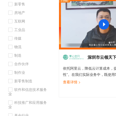
新零售
大数据开发治理平台 Data
AI 产品 免费试用
网络
安全
云开发大赛
Tableau 订阅
1亿+ 大模型 tokens 和 
房地产
可观测
入门学习赛
中间件
AI空中课堂在线直播课
云防火墙
140+云产品 免费试用
互联网
大模型服务
上云与迁云
云原生的云上边界网络安全
产品新客免费试用，最长1
数据库
工业品
生态解决方案
千问AI平台-Token Plan
企业出海
大模型ACA认证体验
大数据计算
传媒
助力企业全员 AI 认知与能
行业生态解决方案
政企业务
物流
媒体服务
千问AI平台-模型体验
开发者生态解决方案
制造
在线体验全尺寸、多种模态
深圳市云领天
企业服务与云通信
AI 开发和 AI 应用解决
合作伙伴
Happy 系列大模型
依托阿里云，降低云计算成本，提
域名与网站
制作业
性”。在我们实际业务中，既使用SL
终端用户计算
保障服务稳定可靠，又使用MapR
新零售制造
查看详情 >
定数据系统提供实时业务数据，
软件和信息技术服务
Serverless
大模型解决方案
化客户数据，还使用CDN加速提
业
防止资源盗链，并且落地实施云
开发工具
科技推广和应用服务
快速部署 Dify，高效搭建 
机，云防火墙、态势感知等服务
业
迁移与运维管理
并在《企业上云等保三级合规》
基金行业