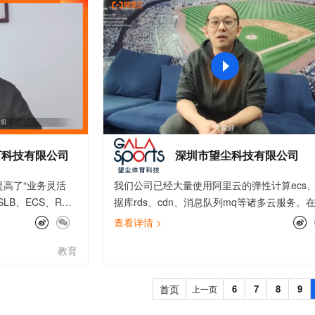
服务生态伙伴
视觉 Coding、空间感知、多模态思考等全面升级
1M上下文，专为长程任务能力而生
云工开物
企业应用
Works
Night Plan 支持 Qwen 3.8-Max
云原生大数据计算服务 MaxCompute
AI 办公
容器服务 Kub
NEW
Red Hat
30+ 款产品免费体验
Data Agent 驱动的一站式 Data+AI 开发治理平台
夜间 5 折，Qwen/Meoo/TokenPlan 客户专享
面向分析的企业级SaaS模式云数据仓库
AI智能应用
提供一站式管
科研合作
ERP
堂（旗舰版）
SUSE
智能客服
AI 应用构建
大模型原生
CRM
防护产品
2个月
自动承接线索
建站小程序
Qoder
大模型服务平台百炼-应用模版
OA 办公系统
HOT
NEW
面向真实软件
个人版上线、团队版降价；千问3.8-Max首发发尝鲜
丰富多元化的应用模版和解决方案
力提升
财税管理
模板建站
万有无界
大模型服务平台百炼-智能体
400电话
定制建站
的模型效果
灵活可视化地构建企业级 Agent
下科技有限公司
深圳市望尘科技有限公司
方案
广告营销
模板小程序
秒悟
人工智能平台 PAI
高了“业务灵活
我们公司已经大量使用阿里云的弹性计算ecs
定制小程序
云端极速 AI 
新一代 AI 视频生成模型，深度适配广告营销等场景
AI Native 的算法工程平台，一站式完成建模、训练、推理服务部署
B、ECS、RDS
据库rds、cdn、消息队列mq等诸多云服务。
APP 开发
educe服务搭建稳
戏上线的过程中，通过最佳实践，了解了上云
查看详情 >
使用对象存储持久
佳实现路径，如《游戏业务分区合服》最佳实
建站系统
教育
升用户体验并有效
介绍了游戏分区时数据库的合并与访问加速的
上日志审计，堡垒
案，帮助我们实现游戏业务加速，提高游戏玩
AI 应用
10分钟微调：让0.6B模型媲美235B模
多模态数据信
提升系统安全性，
体验；而通过《企业上云等保三级合规》，我
首页
6
7
8
9
上一页
型
依托云原生高可用架构,实现Dify私有化部署
最佳实践的帮助
楚了如何在云上环境中实现安全防护。最佳实
用1%尺寸在特定领域达到大模型90%以上效果