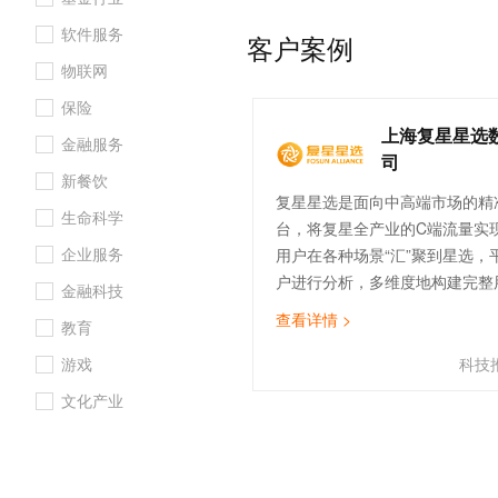
下，掌心宝贝快速成功完成了国
10 分钟在聊天系统中增加
专有云
软件服务
护三级的认证，为建立安全、高
客户案例
业迈出重要一步。
物联网
保险
上海复星星选
金融服务
司
新餐饮
复星星选是面向中高端市场的精
生命科学
台，将复星全产业的C端流量实现
企业服务
用户在各种场景“汇”聚到星选，
户进行分析，多维度地构建完整
金融科技
同时，对复星旗下品牌资源加以
查看详情 >
教育
的优质权益内容和用户产生“粘”
+AI”的核心能力，将权益在复
游戏
科技
准匹配，实现跨产业间的流量互
文化产业
横向融“通”，实现乘数效应。通
索“复星星选”即可方便快捷的获