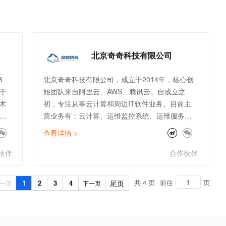
全
供
的
，
北京奇奇科技有限公司
过
实
8
北京奇奇科技有限公司，成立于2014年，核心创
上
于
始团队来自阿里云、AWS、腾讯云。自成立之
线
术
初，专注从事云计算和周边IT软件业务。目前主
的
营业务有：云计算、运维监控系统、运维服务外
，
包等传统业务，以及ChatGPT、数据库国产化、
查看详情 >
、
大数据分析等创新业务。公司主打专业的顾问服
已
务和技术支持能力。服务了物流、金融、零售、
伙伴
合作伙伴
及
电商、文娱、游戏等行业标杆客户。团队架构全
面，有大客户和电销团队、技术人员及架构师。
共 4 页
前往
页
1
2
3
4
尾页
一页
下一页