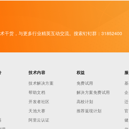
干货，与更多行业精英互动交流。搜索钉钉群：31852400