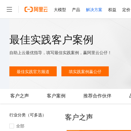
大模型
产品
解决方案
权益
定价
大模型
产品
解决方案
权益
定价
云市场
伙伴
服务
了解阿里云
精选产品
精选解决方案
普惠上云
产品定价
精选商城
成为销售伙伴
售前咨询
为什么选择阿里云
最佳实践客户案例
千问AI平台
了解云产品的定价详情
大模型服务平台百炼
睿译宝，AI翻译排版一
普惠上云 官方力荐
分销伙伴
在线服务
网站建设
什么是云计算
大
大模型服务与应用平台
上传文档即自动完成翻译和
云服务器38元/年起，超
自助上云最优指导，填写最佳实践案例，赢阿里云公仔！
咨询伙伴
多端小程序
技术领先
云上成本管理
售后服务
轻量应用服务器
GLM-5.2：长任务时代
官方推荐返现计划
大模型
精选产品
精选解决方案
Salesforce 国际版订阅
稳定可靠
管理和优化成本
推荐新用户得奖励，单订单
最佳实践官方频道
填实践案例赢公仔
销售伙伴合作计划
自助服务
友盟天域
安全合规
人工智能与机器学习
AI
文本生成
云数据库 RDS
Hermes Agent，打造
云工开物
无影生态合作计划
在线服务
观测云
分析师报告
自主进化，持久记忆，越用
高校专属算力普惠，学生认
计算
互联网应用开发
Qwen3.8-Max
HOT
Salesforce On Alibaba C
工单服务
客户之声
客户案例
推荐合作伙伴
智能体时代全能旗舰模型
Tuya 物联网平台阿里云
研究报告与白皮书
人工智能平台 PAI
快速拥有专属 OpenClaw
大模
Consulting Partner 合
大数据
容器
免费试用
短信专区
一站式AI开发、训练和推
蓝凌 OA
Qwen3.7-Plus
AI 大模型销售与服务生
现代化应用
存储
天池大赛
客户之声
行业分类（可多选）
能看、能想、能动手的多模
云解析DNS
解决方案免费试用 新老
电子合同
最高领取价值200元试用
安全
网络与CDN
全部
AI 算法大赛
Qwen3-VL-Plus
畅捷通