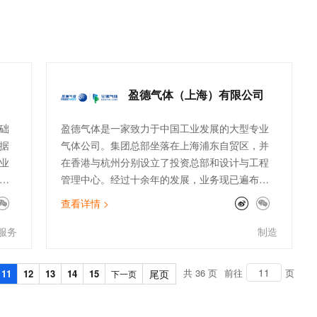
的过
佳实践为我们权限体系优化提供了较完善的解决方
t.diy 一步搞定创意建站
构建大模型应用的安全防护体系
案，特别是在大数据产品应用过程中，我们参考了
通过自然语言交互简化开发流程,全栈开发支持
通过阿里云安全产品对 AI 应用进行安全防护
最佳实践，顺利完成了AK整合，更加有效地保证云
上资产安全。在亲宝宝视频图片转码及鉴黄业务
中，我们经常在节假日，周末会遇到流量高峰，为
充分利用集群弹性资源，我们参考了基于ECI的
盈德气体（上海）有限公司
ACK集群高弹性架构最佳实践，快速实现基于ECI
的serverless改造，帮助我们打造高效业务的同时
础
盈德气体是一家致力于中国工业发展的大型专业
合理降低了研发成本，感谢阿里云最佳实践团队。
据
气体公司。集团总部坐落在上海浦东自贸区，并
业
在香港与杭州分别设立了投资总部和设计与工程
上
管理中心。经过十余年的发展，业务现已遍布全
、
国、远至海外。盈德气体专注于大型现场、清洁
查看详情 >
能源、零售及盈德工程业务的发展，以现场管道
建
与液体供气等方式，供应氧、氮、氩等高品质工
服务
制造
创
业气体产品，并提供基于氢气及一氧化碳的合成
的到
气清洁能源解决方案，助力冶金、化工、半导
共 36 页
前往
页
11
12
13
14
15
尾页
下一页
数
体、电子、光伏、食品、医疗健康、新材料、能
源、环保等行业发展在诸多与国民经济紧密相连
态
的领域中持续创造价值。