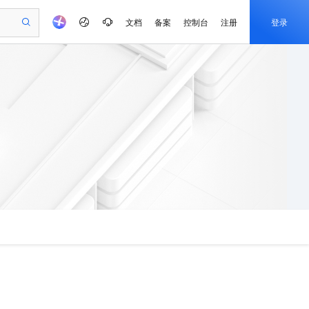
文档
备案
控制台
注册
登录
验
作计划
器
AI 活动
专业服务
服务伙伴合作计划
开发者社区
加入我们
产品动态
服务平台百炼
阿里云 OPC 创新助力计划
一站式生成采购清单，支持单品或批量购买
io：打造专属 AI 语音助手
S产品伙伴计划（繁花）
峰会
CS
造的大模型服务与应用开发平台
一句话生成原生可编辑精美 PPT 文稿
AI 生产力先锋
Al MaaS 服务伙伴赋能合作
域名
博文
Careers
至高可申请百万元
Qwen3.8-Max 模型上线
开启高性价比 AI 编程新体验
弹性可伸缩的云计算服务
Qwen-Audio-3.0-Realtime 端到端实时语音角色扮演
输入一句话想法, 轻松生成专业的 PPT
先锋实践拓展 AI 生产力的边界
Token 补贴，五大权
计划
海大会
伙伴信用分合作计划
商标
问答
社会招聘
益加速 OPC 成功
eek-V4-Pro
SS
一键部署幻兽帕鲁游戏服务器
飞天发布时刻
HOT
Open Search 向量检索版支
划
备案
电子书
校园招聘
pSeek-V4-Pro
视频创作，一键激活电商全链路生产力
稳定、安全、高性价比、高性能的云存储服务
一键购买专属联机服务器，轻松开启游戏
所见，即是所愿
持视频检索 Pipeline 功能
更多支持
划
公司注册
镜像站
视频生成
语音识别与合成
专属 QwenPaw
漫剧工坊：一站式动画创作平台
AI 实训营
HOT
应用身份服务 (IDaaS)
合作伙伴培训与认证
划
上云迁移
站生成，高效打造优质广告素材
全接入的云上超级电脑
从聊天伙伴进化为能主动干活的本地数字员工
快速生产连贯的高质量长漫剧
从基础到进阶，Agent 创客手把手教你
OpenClaw 管理能力上线
e-1.1-T2V
Qwen3-TTS-Flash
lScope
我要反馈
查询合作伙伴
畅细腻的高质量视频
离线语音合成大模型，多语言方言自适应，低延迟高稳定
n Alibaba Cloud ISV 合作
代维服务
建企业门户网站
10 分钟搭建微信、支付宝小程序
MaxCompute MaxFrame 提
创新加速
ope
登录合作伙伴管理后台
我要建议
站，无忧落地极速上线
以可视化方式快速构建移动和 PC 门户网站
国内短信简单易用，安全可靠，秒级触达，全球覆盖200+国家和地区。
高效部署网站，快速应用到小程序
供自动弹性内存功能
e-1.1-I2V
Cosyvoice-V3-Flash
安全
畅自然，细节丰富
高表现力语音合成大模型，语音克隆听感自然
我要投诉
PolarDB
上云场景组合购
Milvus 弹性伸缩功能新增节
伴
漫剧创作，剧本、分镜、视频高效生成
100%兼容MySQL、PostgreSQL，兼容Oracle，支持集中和分布式
覆盖90%+业务场景，专享组合折扣价
点支持范围
2V
VPN
Fun-ASR