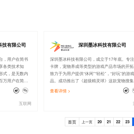
一个 AI 助手
超强辅助，Bol
提供了丰富的api
券将原来的按量资源费用降低了40%。在《单
即刻拥有 DeepSeek-R1 满血版
在企业官网、通讯软件中为客户提供 AI 客服
择性，为我们海外
企业分账最佳实践》指导下，我们也采用了给
多种方案随心选，轻松解锁专属 DeepSeek
。
集群打TAG标签的方式，实现了多个EMR业务
的分账管理。在摸索湖上建仓的过程中，阿里
算平台和最佳实践团队输出的《MaxCompute
一体方案》给了我们很多宝贵的思路。希望能
科技有限公司
深圳墨冰科技有限公司
和阿里云最佳实践团队保持密切合作。
台，用户在简书
深圳墨冰科技有限公司，成立于17年底。专
享各类技术知
卡牌，宠物养成等类型的游戏产品市场的开拓
形式，是无数内
致力于为用户提供“休闲”“轻松”，“好玩”的游
百万用户在简书
品。成功推出了《超级精灵球》这款宠物搜集
手机游戏，目前日活跃超过百万。
查看详情 >
互联网
首页
20
21
22
23
上一页