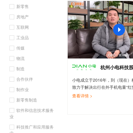
大数据开发治理平台 Data
AI 产品 免费试用
网络
新零售
安全
云开发大赛
Tableau 订阅
1亿+ 大模型 tokens 和 
房地产
入门学习赛
可观测
中间件
AI空中课堂在线直播课
云防火墙
140+云产品 免费试用
大模型服务
互联网
上云与迁云
云原生的云上边界网络安全
产品新客免费试用，最长1
数据库
生态解决方案
工业品
千问AI平台-Token Plan
企业出海
大模型ACA认证体验
大数据计算
传媒
助力企业全员 AI 认知与能
行业生态解决方案
政企业务
媒体服务
千问AI平台-模型体验
物流
开发者生态解决方案
在线体验全尺寸、多种模态
杭州小电科技
企业服务与云通信
制造
AI 开发和 AI 应用解决
Happy 系列大模型
合作伙伴
域名与网站
小电成立于2016年，到（现在
致力于解决出行在外手机电量“红
制作业
终端用户计算
电共享充电服务已覆盖全国160
查看详情 >
新零售制造
为2亿多用户提供共享充电服务
Serverless
大模型解决方案
业务的高速发展对运维安全、稳
软件和信息技术服务
开发工具
的要求，我们的研发中心能更加
业
快速部署 Dify，高效搭建 
决方案探讨、到7x24小时的技
科技推广和应用服务
迁移与运维管理
入，不断迭代的成熟稳定的产品