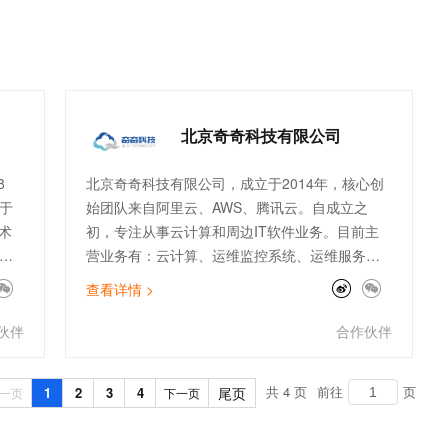
能广告投放系统+智能营销系统+OA管理系统+共
享互联网+经济，让这款产品更有市场潜力，更有
发展投资潜力。公司拥有百人客服团队为您全程
售前、售中、售后服务，完善的售后服务体系，
让用户使用放心、让投资者更安心。
北京奇奇科技有限公司
8
北京奇奇科技有限公司，成立于2014年，核心创
于
始团队来自阿里云、AWS、腾讯云。自成立之
术
初，专注从事云计算和周边IT软件业务。目前主
营业务有：云计算、运维监控系统、运维服务外
，
包等传统业务，以及ChatGPT、数据库国产化、
查看详情 >
、
大数据分析等创新业务。公司主打专业的顾问服
已
务和技术支持能力。服务了物流、金融、零售、
伙伴
合作伙伴
及
电商、文娱、游戏等行业标杆客户。团队架构全
面，有大客户和电销团队、技术人员及架构师。
共 4 页
前往
页
1
2
3
4
尾页
一页
下一页