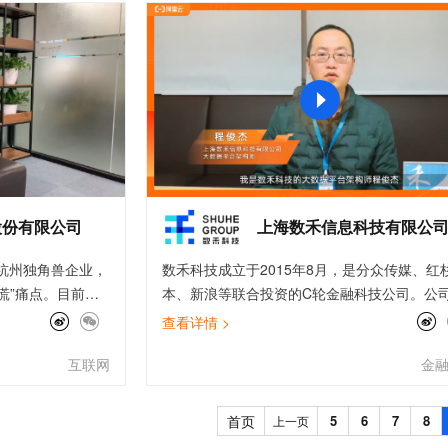
服务生态伙伴
视觉 Coding、空间感知、多模态思考等全面升级
1M上下文，专为长程任务能力而生
云工开物
企业应用
Works
Night Plan 支持 Qwen 3.8-Max
云原生大数据计算服务 MaxCompute
AI 办公
容器服务 Kub
NEW
Red Hat
30+ 款产品免费体验
Data Agent 驱动的一站式 Data+AI 开发治理平台
夜间 5 折，Qwen/Meoo/TokenPlan 客户专享
面向分析的企业级SaaS模式云数据仓库
AI智能应用
提供一站式管
科研合作
ERP
堂（旗舰版）
SUSE
智能客服
AI 应用构建
大模型原生
CRM
防护产品
2个月
自动承接线索
建站小程序
Qoder
大模型服务平台百炼-应用模版
OA 办公系统
HOT
NEW
面向真实软件
个人版上线、团队版降价；千问3.8-Max首发发尝鲜
丰富多元化的应用模版和解决方案
力提升
财税管理
模板建站
万有无界
大模型服务平台百炼-智能体
400电话
定制建站
的模型效果
灵活可视化地构建企业级 Agent
股份有限公司
上海数禾信息科技有限公
方案
广告营销
模板小程序
秒悟
人工智能平台 PAI
）杭州独角兽企业，
数禾科技成立于2015年8月，是分众传媒、红
定制小程序
云端极速 AI 
新一代 AI 视频生成模型，深度适配广告营销等场景
AI Native 的算法工程平台，一站式完成建模、训练、推理服务部署
慌”痛点。目前小
本、新浪等联合投资的C轮金融科技公司。公
APP 开发
0座县级以上城市，
主要产品是还呗和拿铁智投，主要提供信贷，
查看详情 >
，智享品质生活。
财，电商等服务，已经拥有8000万注册用户
建站系统
互联网
金
定、成本提出更高
数据上云过程中，我们遇到最大的问题就是计
聚焦于业务。从解
源不足，以及大规模计算用量带来的高成本。
AI 应用
10分钟微调：让0.6B模型媲美235B模
多模态数据信
术支持、云原生的引
最佳实践《RI和SCU全链路使用实践》我们梳
型
依托云原生高可用架构,实现Dify私有化部署
首页
5
6
7
8
上一页
，开箱即用，降低
大数据集群的服务器弹性用量情况，通过预留
用1%尺寸在特定领域达到大模型90%以上效果