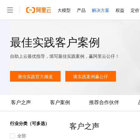
大模型
产品
解决方案
权益
定价
大模型
产品
解决方案
权益
定价
云市场
伙伴
服务
了解阿里云
精选产品
精选解决方案
普惠上云
产品定价
精选商城
成为销售伙伴
售前咨询
为什么选择阿里云
最佳实践客户案例
千问AI平台
了解云产品的定价详情
大模型服务平台百炼
千问办公，解锁你的工作
普惠上云 官方力荐
分销伙伴
在线服务
网站建设
什么是云计算
大
大模型服务与应用平台
企业级Agent产品，直接
云服务器38元/年起，超
自助上云最优指导，填写最佳实践案例，赢阿里云公仔！
咨询伙伴
多端小程序
技术领先
云上成本管理
售后服务
轻量应用服务器
Agency Agents：拥
官方推荐返现计划
大模型
精选产品
精选解决方案
Salesforce 国际版订阅
稳定可靠
管理和优化成本
推荐新用户得奖励，单订单
最佳实践官方频道
填实践案例赢公仔
销售伙伴合作计划
自助服务
友盟天域
安全合规
人工智能与机器学习
AI
文本生成
云数据库 RDS
HappyHorse 打造一
云工开物
无影生态合作计划
在线服务
观测云
分析师报告
高校专属算力普惠，学生认
计算
互联网应用开发
Qwen3.8-Max
HOT
Salesforce On Alibaba C
工单服务
客户之声
客户案例
推荐合作伙伴
智能体时代全能旗舰模型
Tuya 物联网平台阿里云
研究报告与白皮书
人工智能平台 PAI
快速拥有专属 OpenClaw
大模
Consulting Partner 合
容器
大数据
免费试用
短信专区
一站式AI开发、训练和推
蓝凌 OA
Qwen3.7-Plus
AI 大模型销售与服务生
存储
现代化应用
天池大赛
行业分类（可多选）
客户之声
能看、能想、能动手的多模
云解析DNS
解决方案免费试用 新老
电子合同
最高领取价值200元试用
安全
网络与CDN
全部
AI 算法大赛
Qwen3-VL-Plus
畅捷通