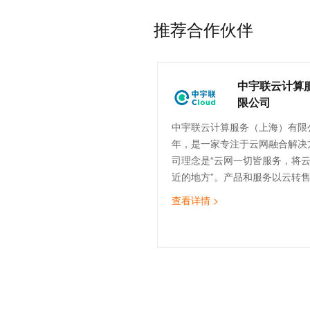
推荐合作伙伴
中宇联云计算
限公司
中宇联云计算服务（上海）有限公
年，是一家专注于云网融合解决
司理念是“云网一切皆服务，将
近的地方”。产品和服务以云转
计、云实施与迁移、云运维、云
查看详情 >
（SDWAN）为核心，致力于为
云服务，助力企业数字化转型。
的技术团队，覆盖售前、实施交
运维等。截止目前，中宇联已为
造、医疗、金融、物流、互联网等
企业提供云网服务。