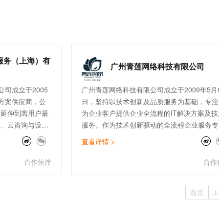
服务（上海）有
广州青莲网络科技有限公司
司成立于2005
广州青莲网络科技有限公司成立于2009年5月
方案供应商，公
日，坚持以技术创新及品质服务为基础，专注
云延伸到离用户最
为企业客户提供企业全流程的IT解决方案及技
售、云咨询与设
服务。作为技术创新驱动的全流程企业服务专
连接与加速
家，青莲围绕云、安全、数据、智能四大方向
查看详情 >
客户提供高品质的
在公有云、云安全、数据服务、IoT边缘计算
公司现拥有完善
SAP上云咨询、自动化运维等领域均有建树，
合作伙伴
合作
付、开发、售后
经成为全国上百家大型上市企业的指定IT技术
快消零售、制
服务供应商。
首页
上
行业的300多家