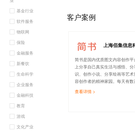
业
10 分钟在聊天系统中增加
使用门槛，同时也为定制化的产品
专有云
基金行业
和高质量的文档，更多的区域选
客户案例
业务提供了快速的复制解决方案
软件服务
物联网
保险
上海佰集信息
金融服务
简书是国内优质图文内容创作平
新餐饮
上分享自己真实生活与感悟、分
生命科学
识、创作小说、分享绘画等艺术
容创作者的精神家园。每天有数
企业服务
平台上阅读及创作图文内容。
查看详情 >
金融科技
教育
游戏
文化产业