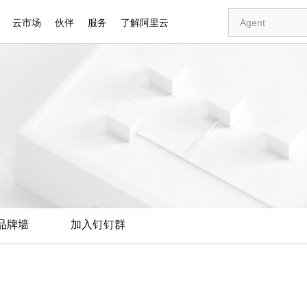
云市场
伙伴
服务
了解阿里云
AI 特惠
数据与 API
成为产品伙伴
企业增值服务
最佳实践
价格计算器
AI 场景体
基础软件
产品伙伴合
阿里云认证
市场活动
配置报价
大模型
自助选配和估算价格
新方式
睿译宝，AI翻译排版一步到位
智启 AI 普惠权益
产品生态集成认证中心
企业支持计划
云上春晚
域名与网站
千问官方 MaaS 平台，为开发者和 Agent 而生，新用户赠送 1 亿 + tokens 额度
Qwen Aud
AI Coding
阿里云Maa
2026 阿里云
云服务器 E
为企业打
数据集
Windows
大模型认证
模型
NEW
NEW
交付可用成果
值低价云产品抢先购
上传文档即自动完成翻译和格式还原
至高享 1亿+免费 tokens，加速 Al 应用落地
提供智能易用的域名与建站服务
智能编程，一键
安全可靠、
产品生态伙伴
专家技术服务
云上奥运之旅
弹性计算合作
阿里云中企出
手机三要素
宝塔 Linux
全部认证
价格优势
有专属领域专家
GLM-5.2：长任务时代开源旗舰模型
阿里云 OPC 创新助力计划
千问大模型
即刻拥有 DeepS
AI 电商营销
对象存储 O
大模型
产品生态伙伴工作台
企业增值服务台
云栖战略参考
云存储合作计
云栖大会
身份实名认证
CentOS
训练营
推动算力普惠，释放技术红利
最高返9万
多领域专家智能体,一键组建 AI 虚拟交付团队
快速构建应用程序和网站，即刻迈出上云第一步
至高百万元 Token 补贴，加速一人公司成长
多元化、高性能、安全可靠的大模型服务
真正可用的 1M 上下文,一次完成代码全链路开发
轻松解锁专属 Dee
从图文生成到
云上的中国
数据库合作计
活动全景
短信
Docker
图片和
站式影视创作平台
Hermes Agent，打造自进化智能体
Token Plan 模型订阅计划
数字证书管理服务（原SSL证书）
5 分钟轻松部署
AI 广告创作
无影云电脑
企业成长
NEW
信息公告
看见新力量
云网络合作计
OCR 文字识别
JAVA
证享300元代金券
可视化编排打通从文字构思到成片全链路闭环
全托管，含MySQL、PostgreSQL、SQL Server、MariaDB多引擎
自主进化，持久记忆，越用越聪明
Qwen3.8-Max 首发尝鲜，限时加量 10 倍，夜间低至2折
实现全站HTTPS，呈现可信的WEB访问
图文、视频一
随时随地安
Kimi-K3
HappyHors
NEW
魔搭 Mode
loud
服务实践
官网公告
品牌墙
加入钉钉群
Kimi 最新旗舰模型，长程编程与推理利器
让文字生成流
金融模力时刻
Salesforce O
版
发票查验
全能环境
Claude Code + GStack 打造工程团队
千问办公，限时限量积分加倍
Qoder
低代码高效构
AI 建站
短信服务
型
NEW
作计划
计划
创新中心
魔搭 ModelSc
健康状态
理服务
让AI从“聊天伙伴”进化为能干活的“数字员工”
安装技能 GStack，拥有专属 AI 工程团队
你的AI工作搭子，覆盖日常办公高频场景
面向真实软件的智能体编程平台
0 代码专业建
客户案例
天气预报查询
操作系统
Deepseek-v4-pro
HappyHors
态合作计划
态智能体模型
旗舰 MoE 大模型，百万上下文与顶尖推理能力
图生视频，流
同享
万小智 AI 建站低至 15元/月
Qoder CN
AI 短剧/漫剧
云原生数据库 
快递物流查询
WordPress
成为服务伙
高校合作
点，立即开启云上创新
覆盖公网/内网、递归/权威、移动APP等全场景解析服务
送.CN域名，送备案服务码
基于千问大模型等，支持代码智能生成、研发智能问答
AI助力短剧
GLM-5.2
Wan2.7-T
Ubuntu