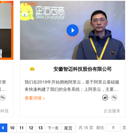
文戏情感细腻自然，动作戏激烈拳拳到肉，实现更强表演能力
支持中英文自由切换，具备更强的噪声鲁棒性
ernetes 版 ACK
云聚AI 严选权益
AI 原生数据库服务发布
SSL 证书
，一键激活高效办公新体验
理容器应用的 K8s 服务
精选AI产品，从模型到应用全链提效
Agent 数据网关
堡垒机
AI 用量加速计划
云原生数据库 PolarDB
应用
防火墙
、识别商机，让客服更高效、服务更出色。
新老同享，达量后返
Agentic Database 发布
千问办公
主机安全
NEW
的智能体编程平台
一站式AI生产力平台
AI 应用及服务市场
伶鹊
企业级人与Agent协作平台，接入和调度多个数字员工
智能客服平台，对话机器人、对话分析、智能外呼
司
安徽智迈科技股份有限公司
AI 应用
大模型服务平台百炼 - 全妙
大模型
杉资
我们在2019年开始拥抱阿里云，基于阿里云基础服
应用创作平台
多模态内容创作工具，已接入 DeepSeek
司的
务快速构建了我们的业务系统；上阿里云，主要看
自然语言处理
理
中了云服务的高可用、高安全，以及丰富的云产品
查看详情 >
数据标注
。在大
支持我们业务的快速发展等。在业务上云初起，参
融科技
企业服务
算资
考架构师的方案和最佳实践团队的指导资料，包括
机器学习
参考
云上跨可用区的高可用架构介绍、小程序迁移操作
息提取
与 AI 智能体进行实时音视频通话
理了
实践等，让我们对阿里云的产品使用，有了充分的
从文本、图片、视频中提取结构化的属性信息
共 15 页
前往
构建支持视频理解的 AI 音视频实时通话应用
页
9
10
11
12
13
尾页
下一页
实例
了解。随着业务的发展，我们通过最佳实践频道，