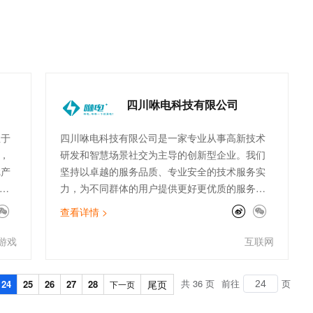
t.diy 一步搞定创意建站
构建大模型应用的安全防护体系
账户
了解云上与我们业务相关的使用场景实践，包括学
通过自然语言交互简化开发流程,全栈开发支持
通过阿里云安全产品对 AI 应用进行安全防护
各个
习云上日志分析、云上运维实践、微服务应用实践
集群
等，给我们技术团队有了比较大的启发，部分云产
云计
品也参考实践内容使用起来，包括日志服务、
湖仓
k8S、中间件服务等。最佳实践板块，都是干货。
继续
期待阿里云，继续沉淀更多的实践内容，给到客户
四川咻电科技有限公司
参考。
注于
四川咻电科技有限公司是一家专业从事高新技术
，
研发和智慧场景社交为主导的创新型企业。我们
戏产
坚持以卓越的服务品质、专业安全的技术服务实
类
力，为不同群体的用户提供更好更优质的服务。
公司拥有百人专业技术团队经过长时间的努力与
查看详情 >
发展终于研制一款方便用户使用、符合大众创业
万众创新的共享充电宝——咻电。全国拥有21个
游戏
互联网
市场运营分公司，1000人以上的市场运营团队。
咻电，咻咻一下就满电。咻电不仅是一款使用方
共 36 页
前往
页
24
25
26
27
28
尾页
下一页
便、充电迅速、质量过硬的共享充电宝，更是一
款多功能、多用途、多盈利的社交场景平台，智