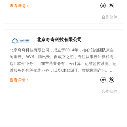
云、云安全、数据服务、IoT边缘计算、SAP上云咨询、自动
查看详情 >
化运维等领域均有建树，已经成为全国上百家大型上市企业的
指定IT技术及服务供应商。
合作伙伴
北京奇奇科技有限公司
北京奇奇科技有限公司，成立于2014年，核心创始团队来自
阿里云、AWS、腾讯云。自成立之初，专注从事云计算和周
边IT软件业务。目前主营业务有：云计算、运维监控系统、运
维服务外包等传统业务，以及ChatGPT、数据库国产化、大
数据分析等创新业务。公司主打专业的顾问服务和技术支持能
查看详情 >
力。服务了物流、金融、零售、电商、文娱、游戏等行业标杆
客户。团队架构全面，有大客户和电销团队、技术人员及架构
合作伙伴
师。