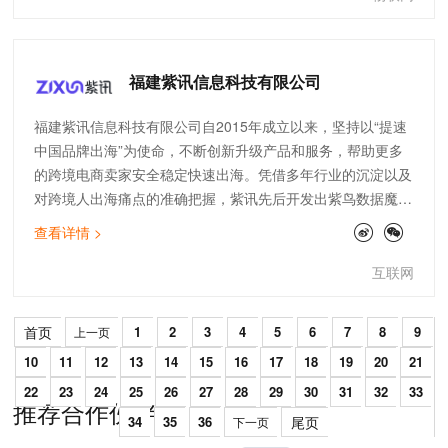
验的智能化，个性化需求。
福建紫讯信息科技有限公司
福建紫讯信息科技有限公司自2015年成立以来，坚持以“提速
中国品牌出海”为使命，不断创新升级产品和服务，帮助更多
的跨境电商卖家安全稳定快速出海。凭借多年行业的沉淀以及
对跨境人出海痛点的准确把握，紫讯先后开发出紫鸟数据魔
方、酷鸟卖家助手、紫鸟浏览器等产品，为数百万跨境人构建
查看详情 >
了一个全方位、多保障、高效率的紫鸟生态系统。获得阿里云
等多项技术支持，进而提升出海效率，加速出海步伐，成就出
互联网
海理想。
首页
1
2
3
4
5
6
7
8
9
上一页
10
11
12
13
14
15
16
17
18
19
20
21
22
23
24
25
26
27
28
29
30
31
32
33
推荐合作伙伴
34
35
36
尾页
下一页