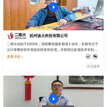
杭州迪火科技有限公司
二维火创始于2005年，深耕餐饮服务领域十余年，长期专注于
云计算餐饮软件系统的研发和应用，并获得过多项技术专利和
知识产权。从前厅后厨、到供应链、数据化运营等等，通过智
查看详情 >
能排队、扫码点餐、会员管理、外卖管理、供应链、财务报表
企业服务
等功能模块组成完整的服务矩阵，为超过50万家餐饮和零售门
店实现智能化管理和运营。