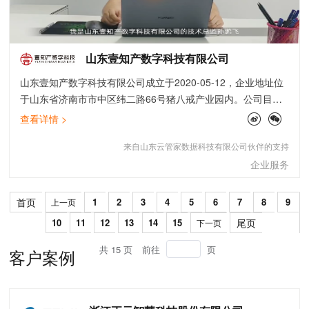
山东壹知产数字科技有限公司
山东壹知产数字科技有限公司成立于2020-05-12，企业地址位
于山东省济南市市中区纬二路66号猪八戒产业园内。公司目前
为山东省电子商务协会会员单位，已获得“企业信用评价AAA级
查看详情 >
信用企业”资质。
来自山东云管家数据科技有限公司伙伴的支持
企业服务
首页
1
2
3
4
5
6
7
8
9
上一页
10
11
12
13
14
15
尾页
下一页
共 15 页
前往
页
客户案例