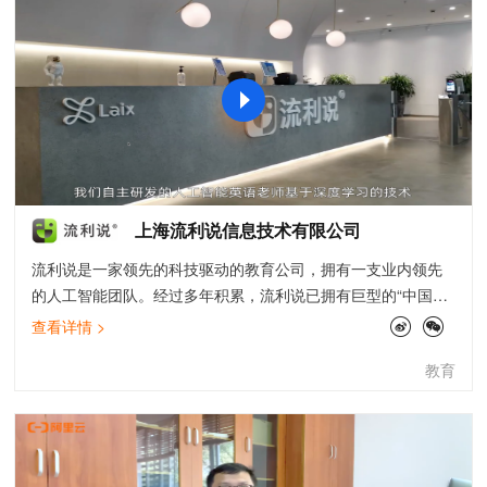
上海流利说信息技术有限公司
流利说是一家领先的科技驱动的教育公司，拥有一支业内领先
的人工智能团队。经过多年积累，流利说已拥有巨型的“中国人
英语语音数据库”，截止至2019年6月30日，已累积实现记录大
查看详情 >
约37亿分钟的对话和504亿句录音。在此基础上，公司自主研
教育
发了领先的英语口语评测、写作打分引擎和深度自适应学习系
统，致力于为用户提供一整套系统性的英语学习解决方案，从
听、说、读、写多个维度提升用户的英语水平，并获得多项专
利。