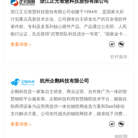
浙江正元智慧科技股份有限公司
浙江正元智慧科技股份有限公司创建于1994年，是国家火炬
计划重点高新技术企业。公司拥有自主研发生产的百余项软件
著作权、专利及多系列核心硬件产品。产品通过公安部、人民
银行认证，先后获得“武警部队科技进步一等奖”、“国家金卡工
程金蚂蚁奖”、“中国国际软件博览会金奖”。公司在原有一卡通
查看详情 >
的基础上，运用新一代AIoT（人工智能+大数据+区块链+云计
算+ 物联网技术），着力构建物联中台、业务中台、数据中
软件服务
台、算法中台，推出一体化智能化的协同融合服务平台，打造
多技术融合、多主体协同、多场景应用的智慧园区全面解决方
案。核心业务覆盖校园、企事业、社区等，成为智慧园区解决
杭州企鹅科技有限公司
方案引领者。
企鹅科技是一家集自主研发、商业运营、合作推广为一体的智
慧物联平台服务商。企鹅科技利用智慧物联技术平台，赋能自
助商用设备为运营商提供一体化物联网改造方案和SaaS移动
支付解决方案。公司依托领先的物联网技术，瞄准线下消费升
级和差异化趋势，利用智慧物联技术连接并赋能线下商用设备
查看详情 >
实现商户的智能化管理，降低运维成本、提高收益；同时，为
用户提供基于LBS定位的物联自助智能体验服务，满足用户体
物联网