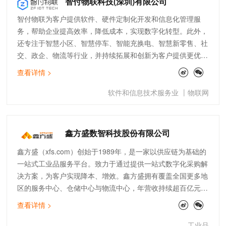
智付物联科技(深圳)有限公司
智付物联为客户提供软件、硬件定制化开发和信息化管理服
务，帮助企业提高效率，降低成本，实现数字化转型。此外，
还专注于智慧小区、智慧停车、智能充换电、智慧新零售、社
交、政企、物流等行业，并持续拓展和创新为客户提供更优质
的服务。除了商业领域，还深入社区，致力于打造智慧社区，
查看详情 >
让生活更加智能化。
|
软件和信息技术服务业
物联网
鑫方盛数智科技股份有限公司
鑫方盛（xfs.com）创始于1989年，是一家以供应链为基础的
一站式工业品服务平台。致力于通过提供一站式数字化采购解
决方案，为客户实现降本、增效。鑫方盛拥有覆盖全国更多地
区的服务中心、仓储中心与物流中心，年营收持续超百亿元，
为全球三十万家企业带来更专业、更稳定、更持续的服务，涵
查看详情 >
盖行业包括加工制造、能源电力、钢铁冶金、水利水电、交通
桥梁，石油化工、建筑工程、铁路隧道、地下管廊、物业维
工业品