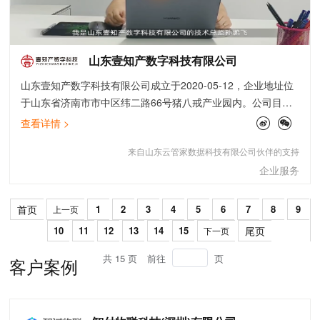
山东壹知产数字科技有限公司
山东壹知产数字科技有限公司成立于2020-05-12，企业地址位
于山东省济南市市中区纬二路66号猪八戒产业园内。公司目前
为山东省电子商务协会会员单位，已获得“企业信用评价AAA级
查看详情 >
信用企业”资质。
来自山东云管家数据科技有限公司伙伴的支持
企业服务
首页
1
2
3
4
5
6
7
8
9
上一页
10
11
12
13
14
15
尾页
下一页
共 15 页
前往
页
客户案例