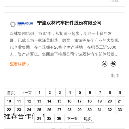
保、国际贸易等。
宁波双林汽车部件股份有限公司
双林集团始创于1987年，从制造业起步，历经三十多年发
展，已成长为一家涵盖制造、教育、旅游等多个产业的大型现
代企业集团，在全球拥有20多个生产基地，在职员工近5600
人，资产超百亿。集团旗下控股公司宁波双林汽车部件股份有
限公司是一家集研发、设计、生产、销售及服务为一体的汽车
查看详情 >
零部件制造企业。作为双林集团的核心产业，“双林智造”分设
汽车饰件、汽车机电、轮毂轴承、动力总成、新能源驱动五大
制造
业务板块，产品涵盖汽车内外饰系统零部件、轮毂轴承、精密
注塑零部件、座椅系统零部件、变速器、新能源汽车电驱动系
首页
1
2
3
4
5
6
7
8
9
上一页
统等。依托长期以来积累而成的技术研发实力、卓越的产品制
10
11
12
13
14
15
16
17
18
19
20
21
造能力以及品牌优势，“双林智造”已成为业内备受信赖、成本
领先、具备核心竞争力的汽车零部件系统供应商。
22
23
24
25
26
27
28
29
30
31
32
33
推荐合作伙伴
34
35
36
尾页
下一页