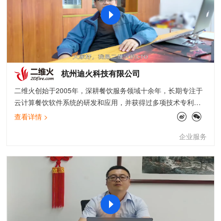
杭州迪火科技有限公司
二维火创始于2005年，深耕餐饮服务领域十余年，长期专注于
云计算餐饮软件系统的研发和应用，并获得过多项技术专利和
知识产权。从前厅后厨、到供应链、数据化运营等等，通过智
查看详情 >
能排队、扫码点餐、会员管理、外卖管理、供应链、财务报表
企业服务
等功能模块组成完整的服务矩阵，为超过50万家餐饮和零售门
店实现智能化管理和运营。