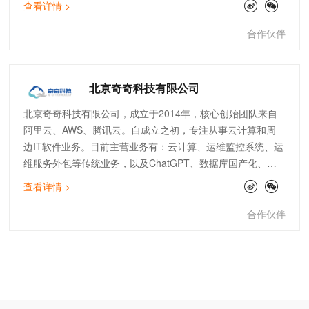
查看详情 >
化运维等领域均有建树，已经成为全国上百家大型上市企业的
指定IT技术及服务供应商。
合作伙伴
北京奇奇科技有限公司
北京奇奇科技有限公司，成立于2014年，核心创始团队来自
阿里云、AWS、腾讯云。自成立之初，专注从事云计算和周
边IT软件业务。目前主营业务有：云计算、运维监控系统、运
维服务外包等传统业务，以及ChatGPT、数据库国产化、大
数据分析等创新业务。公司主打专业的顾问服务和技术支持能
查看详情 >
力。服务了物流、金融、零售、电商、文娱、游戏等行业标杆
客户。团队架构全面，有大客户和电销团队、技术人员及架构
合作伙伴
师。