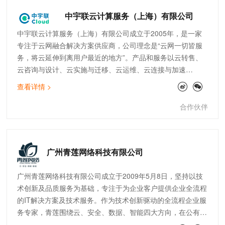
共 36 页
前往
页
中宇联云计算服务（上海）有限公司
中宇联云计算服务（上海）有限公司成立于2005年，是一家
专注于云网融合解决方案供应商，公司理念是“云网一切皆服
务，将云延伸到离用户最近的地方”。产品和服务以云转售、
云咨询与设计、云实施与迁移、云运维、云连接与加速
（SDWAN）为核心，致力于为客户提供高品质的云服务，助
查看详情 >
力企业数字化转型。公司现拥有完善的技术团队，覆盖售前、
实施交付、开发、售后运维等。截止目前，中宇联已为快消零
合作伙伴
售、制造、医疗、金融、物流、互联网等行业的300多家企业
提供云网服务。
广州青莲网络科技有限公司
广州青莲网络科技有限公司成立于2009年5月8日，坚持以技
术创新及品质服务为基础，专注于为企业客户提供企业全流程
的IT解决方案及技术服务。作为技术创新驱动的全流程企业服
务专家，青莲围绕云、安全、数据、智能四大方向，在公有
云、云安全、数据服务、IoT边缘计算、SAP上云咨询、自动