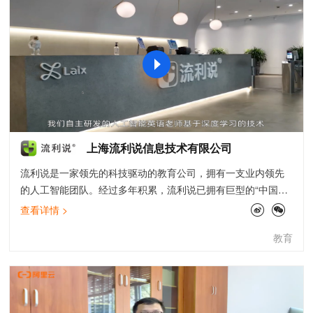
上海流利说信息技术有限公司
流利说是一家领先的科技驱动的教育公司，拥有一支业内领先
的人工智能团队。经过多年积累，流利说已拥有巨型的“中国人
英语语音数据库”，截止至2019年6月30日，已累积实现记录大
查看详情 >
约37亿分钟的对话和504亿句录音。在此基础上，公司自主研
教育
发了领先的英语口语评测、写作打分引擎和深度自适应学习系
统，致力于为用户提供一整套系统性的英语学习解决方案，从
听、说、读、写多个维度提升用户的英语水平，并获得多项专
利。