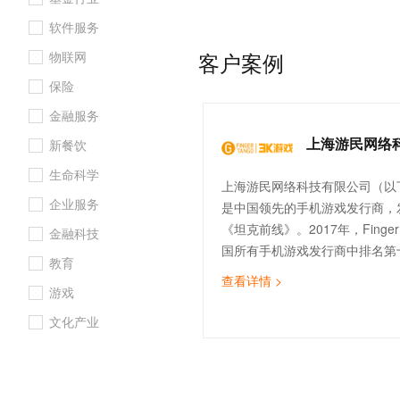
用户的英语水平，并获得多项专
10 分钟在聊天系统中增加
专有云
软件服务
客户案例
物联网
保险
金融服务
上海游民网络
新餐饮
生命科学
上海游民网络科技有限公司（以
企业服务
是中国领先的手机游戏发行商，
《坦克前线》。2017年，Finger
金融科技
国所有手机游戏发行商中排名第
教育
方手机游戏发行商中位居第五，
查看详情 >
游戏
机游戏发行商，开发了众多知名
克前线》《超级舰队》《我的使
文化产业
传》《星辰奇缘》等。作为中国S
业的先驱，Finger Tango集团
SLG手机游戏发行商中排名第一，