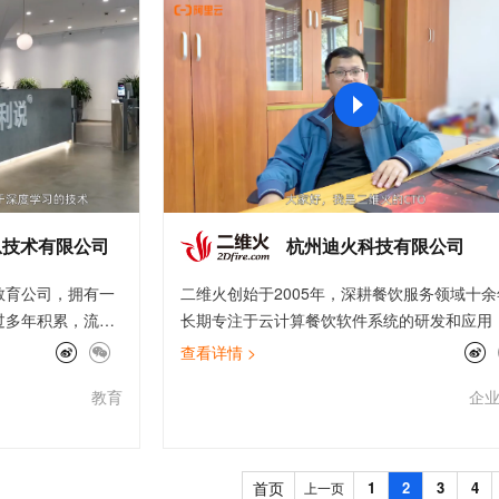
服务生态伙伴
视觉 Coding、空间感知、多模态思考等全面升级
1M上下文，专为长程任务能力而生
云工开物
企业应用
Works
Night Plan 支持 Qwen 3.8-Max
云原生大数据计算服务 MaxCompute
AI 办公
容器服务 Kub
NEW
Red Hat
30+ 款产品免费体验
Data Agent 驱动的一站式 Data+AI 开发治理平台
夜间 5 折，Qwen/Meoo/TokenPlan 客户专享
面向分析的企业级SaaS模式云数据仓库
AI智能应用
提供一站式管
科研合作
ERP
堂（旗舰版）
SUSE
智能客服
AI 应用构建
大模型原生
CRM
防护产品
2个月
自动承接线索
建站小程序
Qoder
大模型服务平台百炼-应用模版
OA 办公系统
HOT
NEW
面向真实软件
个人版上线、团队版降价；千问3.8-Max首发发尝鲜
丰富多元化的应用模版和解决方案
力提升
财税管理
模板建站
万有无界
大模型服务平台百炼-智能体
400电话
定制建站
的模型效果
灵活可视化地构建企业级 Agent
息技术有限公司
杭州迪火科技有限公司
方案
广告营销
模板小程序
秒悟
人工智能平台 PAI
教育公司，拥有一
二维火创始于2005年，深耕餐饮服务领域十
定制小程序
云端极速 AI 
新一代 AI 视频生成模型，深度适配广告营销等场景
AI Native 的算法工程平台，一站式完成建模、训练、推理服务部署
过多年积累，流利
长期专注于云计算餐饮软件系统的研发和应用
APP 开发
数据库”，截止至
获得过多项技术专利和知识产权。从前厅后厨
查看详情 >
录大约37亿分钟的
供应链、数据化运营等等，通过智能排队、扫
建站系统
教育
企
上，公司自主研发
餐、会员管理、外卖管理、供应链、财务报表
分引擎和深度自适
能模块组成完整的服务矩阵，为超过50万家餐
AI 应用
10分钟微调：让0.6B模型媲美235B模
多模态数据信
一整套系统性的英
零售门店实现智能化管理和运营。
型
依托云原生高可用架构,实现Dify私有化部署
、写多个维度提升
首页
1
2
3
4
上一页
用1%尺寸在特定领域达到大模型90%以上效果