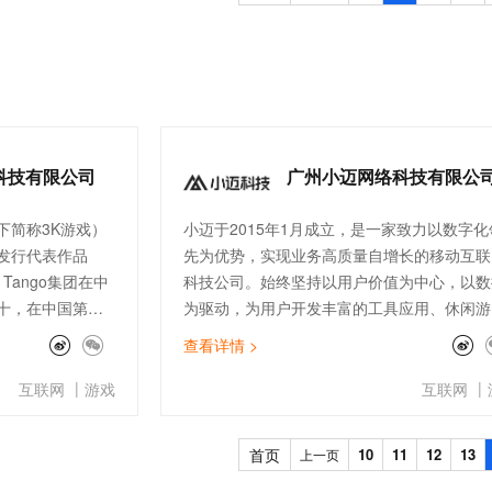
利。
一个 AI 助手
超强辅助，Bol
即刻拥有 DeepSeek-R1 满血版
在企业官网、通讯软件中为客户提供 AI 客服
多种方案随心选，轻松解锁专属 DeepSeek
科技有限公司
广州小迈网络科技有限公
下简称3K游戏）
小迈于2015年1⽉成⽴，是⼀家致力以数字化
发行代表作品
先为优势，实现业务高质量自增长的移动互联
 Tango集团在中
科技公司。始终坚持以⽤户价值为中⼼，以数
十，在中国第三
为驱动，为用户开发丰富的⼯具应⽤、休闲游
是国内知名的手
戏、益智、运动等系列的移动应用。累计开发4
查看详情 >
游戏，包括《坦
余款产品，累计⽤户下载安装量破七亿。而在
命》《超级群英
来三年内，小迈以成为全球领先开发者增长服
|
|
互联网
游戏
互联网
LG游戏发行行
平台为愿景及使命，希望通过标准化的产品和
2017年在中国所有
务赋能，为开发者提供全链路解决⽅案，以技
首页
10
11
12
13
上一页
占有9.8%的市
+服务全⽅位保驾护航，助燃产品持续增长，