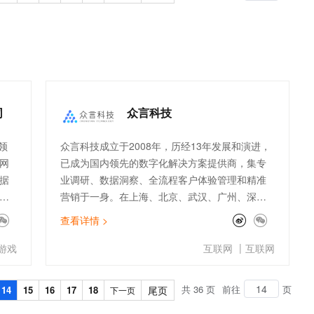
t.diy 一步搞定创意建站
构建大模型应用的安全防护体系
通过自然语言交互简化开发流程,全栈开发支持
通过阿里云安全产品对 AI 应用进行安全防护
司
众言科技
领
众言科技成立于2008年，历经13年发展和演进，
⽹
已成为国内领先的数字化解决方案提供商，集专
据
业调研、数据洞察、全流程客户体验管理和精准
营销于一身。在上海、北京、武汉、广州、深圳
00
及苏州均设有分支机构。旗下两大核心产品：1.
查看详情 >
未
问卷网 - 中国领先的在线问卷调查平台，为企
务
业、政府、社会组织、教育机构及个人用户提供
|
游戏
互联网
互联网
服
网络问卷调研及数据服务。已为逾近1800万用户
术
收集约15亿份数据。2. 倍市得 - 中国CEM领跑
共 36 页
前往
页
14
15
16
17
18
尾页
下一页
帮助
者，利用AI+BI+大数据技术，已为2万多家机构提