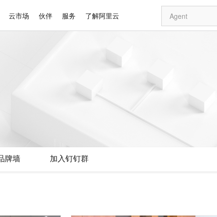
云市场
伙伴
服务
了解阿里云
AI 特惠
数据与 API
成为产品伙伴
企业增值服务
最佳实践
价格计算器
AI 场景体
基础软件
产品伙伴合
阿里云认证
市场活动
配置报价
大模型
自助选配和估算价格
新方式
睿译宝，AI翻译排版一步到位
智启 AI 普惠权益
产品生态集成认证中心
企业支持计划
云上春晚
域名与网站
千问官方 MaaS 平台，为开发者和 Agent 而生，新用户赠送 1 亿 + tokens 额度
Qwen Aud
AI Coding
阿里云Maa
2026 阿里云
云服务器 E
为企业打
数据集
Windows
大模型认证
模型
NEW
NEW
交付可用成果
值低价云产品抢先购
上传文档即自动完成翻译和格式还原
至高享 1亿+免费 tokens，加速 Al 应用落地
提供智能易用的域名与建站服务
智能编程，一键
安全可靠、
产品生态伙伴
专家技术服务
云上奥运之旅
弹性计算合作
阿里云中企出
手机三要素
宝塔 Linux
全部认证
价格优势
有专属领域专家
GLM-5.2：长任务时代开源旗舰模型
阿里云 OPC 创新助力计划
千问大模型
即刻拥有 DeepS
AI 电商营销
对象存储 O
大模型
产品生态伙伴工作台
企业增值服务台
云栖战略参考
云存储合作计
云栖大会
身份实名认证
CentOS
训练营
推动算力普惠，释放技术红利
最高返9万
多领域专家智能体,一键组建 AI 虚拟交付团队
快速构建应用程序和网站，即刻迈出上云第一步
至高百万元 Token 补贴，加速一人公司成长
多元化、高性能、安全可靠的大模型服务
真正可用的 1M 上下文,一次完成代码全链路开发
轻松解锁专属 Dee
从图文生成到
云上的中国
数据库合作计
活动全景
短信
Docker
图片和
站式影视创作平台
Hermes Agent，打造自进化智能体
Token Plan 模型订阅计划
数字证书管理服务（原SSL证书）
5 分钟轻松部署
AI 广告创作
无影云电脑
企业成长
NEW
信息公告
看见新力量
云网络合作计
OCR 文字识别
JAVA
证享300元代金券
可视化编排打通从文字构思到成片全链路闭环
全托管，含MySQL、PostgreSQL、SQL Server、MariaDB多引擎
自主进化，持久记忆，越用越聪明
Qwen3.8-Max 首发尝鲜，限时加量 10 倍，夜间低至2折
实现全站HTTPS，呈现可信的WEB访问
图文、视频一
随时随地安
Kimi-K3
HappyHors
NEW
魔搭 Mode
loud
服务实践
官网公告
品牌墙
加入钉钉群
Kimi 最新旗舰模型，长程编程与推理利器
让文字生成流
金融模力时刻
Salesforce O
版
发票查验
全能环境
Claude Code + GStack 打造工程团队
千问办公，限时限量积分加倍
Qoder
低代码高效构
AI 建站
短信服务
型
NEW
作计划
计划
创新中心
魔搭 ModelSc
健康状态
理服务
让AI从“聊天伙伴”进化为能干活的“数字员工”
安装技能 GStack，拥有专属 AI 工程团队
你的AI工作搭子，覆盖日常办公高频场景
面向真实软件的智能体编程平台
0 代码专业建
客户案例
天气预报查询
操作系统
Deepseek-v4-pro
HappyHors
态合作计划
态智能体模型
旗舰 MoE 大模型，百万上下文与顶尖推理能力
图生视频，流
同享
万小智 AI 建站低至 15元/月
Qoder CN
AI 短剧/漫剧
云原生数据库 
快递物流查询
WordPress
成为服务伙
高校合作
点，立即开启云上创新
覆盖公网/内网、递归/权威、移动APP等全场景解析服务
送.CN域名，送备案服务码
基于千问大模型等，支持代码智能生成、研发智能问答
AI助力短剧
GLM-5.2
Wan2.7-T
Ubuntu