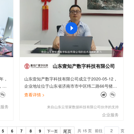
文戏情感细腻自然，动作戏激烈拳拳到肉，实现更强表演能力
支持中英文自由切换，具备更强的噪声鲁棒性
ernetes 版 ACK
云聚AI 严选权益
AI 原生数据库服务发布
SSL 证书
，一键激活高效办公新体验
理容器应用的 K8s 服务
精选AI产品，从模型到应用全链提效
Agent 数据网关
堡垒机
AI 用量加速计划
云原生数据库 PolarDB
应用
防火墙
、识别商机，让客服更高效、服务更出色。
新老同享，达量后返
Agentic Database 发布
千问办公
主机安全
NEW
的智能体编程平台
一站式AI生产力平台
AI 应用及服务市场
伶鹊
企业级人与Agent协作平台，接入和调度多个数字员工
智能客服平台，对话机器人、对话分析、智能外呼
山东壹知产数字科技有限公司
AI 应用
大模型服务平台百炼 - 全妙
余年，
山东壹知产数字科技有限公司成立于2020-05-12，
大模型
应用创作平台
多模态内容创作工具，已接入 DeepSeek
，并
企业地址位于山东省济南市市中区纬二路66号猪八
自然语言处理
、到
戒产业园内。公司目前为山东省电子商务协会会员
查看详情 >
码点
单位，已获得“企业信用评价AAA级信用企业”资
数据标注
业服务
来自山东云管家数据科技有限公司伙伴的支持
等功
质。
机器学习
饮和
企业服务
息提取
与 AI 智能体进行实时音视频通话
从文本、图片、视频中提取结构化的属性信息
构建支持视频理解的 AI 音视频实时通话应用
共 15 页
前往
页
5
6
7
8
9
尾页
下一页