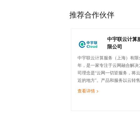
场份额，按平均每月总流水额计
名列2017年SLG手机游戏20强。
推荐合作伙伴
31日，集团已经拥有超1.5亿累
中宇联云计算
限公司
中宇联云计算服务（上海）有限公
年，是一家专注于云网融合解决
司理念是“云网一切皆服务，将
近的地方”。产品和服务以云转
计、云实施与迁移、云运维、云
查看详情 >
（SDWAN）为核心，致力于为
云服务，助力企业数字化转型。
的技术团队，覆盖售前、实施交
运维等。截止目前，中宇联已为
造、医疗、金融、物流、互联网等
企业提供云网服务。