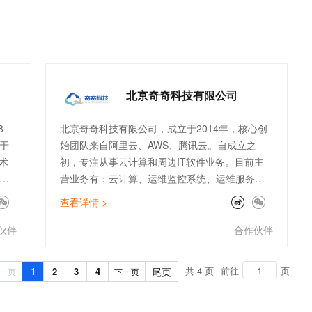
在
供专业的客户体验管理平台，帮助企业动态监测
团
客户满意度、强化运营管理、推动产品/服务升
基
级、实现客户体验闭环管理。
台共
算
北京奇奇科技有限公司
面
要
8
北京奇奇科技有限公司，成立于2014年，核心创
于
始团队来自阿里云、AWS、腾讯云。自成立之
术
初，专注从事云计算和周边IT软件业务。目前主
营业务有：云计算、运维监控系统、运维服务外
，
包等传统业务，以及ChatGPT、数据库国产化、
查看详情 >
、
大数据分析等创新业务。公司主打专业的顾问服
已
务和技术支持能力。服务了物流、金融、零售、
伙伴
合作伙伴
及
电商、文娱、游戏等行业标杆客户。团队架构全
面，有大客户和电销团队、技术人员及架构师。
共 4 页
前往
页
1
2
3
4
尾页
一页
下一页