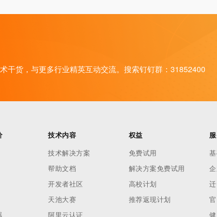
干货，与更多行业精英互动交流。搜索钉钉群：31852400