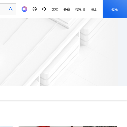
文档
备案
控制台
注册
登录
验
作计划
器
AI 活动
专业服务
服务伙伴合作计划
开发者社区
加入我们
产品动态
服务平台百炼
阿里云 OPC 创新助力计划
一站式生成采购清单，支持单品或批量购买
io：打造专属 AI 语音助手
S产品伙伴计划（繁花）
峰会
CS
造的大模型服务与应用开发平台
一句话生成原生可编辑精美 PPT 文稿
AI 生产力先锋
Al MaaS 服务伙伴赋能合作
域名
博文
Careers
至高可申请百万元
Qwen3.8-Max 模型上线
开启高性价比 AI 编程新体验
弹性可伸缩的云计算服务
Qwen-Audio-3.0-Realtime 端到端实时语音角色扮演
输入一句话想法, 轻松生成专业的 PPT
先锋实践拓展 AI 生产力的边界
Token 补贴，五大权
计划
海大会
伙伴信用分合作计划
商标
问答
社会招聘
益加速 OPC 成功
eek-V4-Pro
SS
一键部署幻兽帕鲁游戏服务器
飞天发布时刻
HOT
Open Search 向量检索版支
划
备案
电子书
校园招聘
pSeek-V4-Pro
视频创作，一键激活电商全链路生产力
稳定、安全、高性价比、高性能的云存储服务
一键购买专属联机服务器，轻松开启游戏
所见，即是所愿
持视频检索 Pipeline 功能
更多支持
划
公司注册
镜像站
视频生成
语音识别与合成
专属 QwenPaw
漫剧工坊：一站式动画创作平台
AI 实训营
HOT
应用身份服务 (IDaaS)
合作伙伴培训与认证
划
上云迁移
站生成，高效打造优质广告素材
全接入的云上超级电脑
从聊天伙伴进化为能主动干活的本地数字员工
快速生产连贯的高质量长漫剧
从基础到进阶，Agent 创客手把手教你
OpenClaw 管理能力上线
e-1.1-T2V
Qwen3-TTS-Flash
lScope
我要反馈
查询合作伙伴
畅细腻的高质量视频
离线语音合成大模型，多语言方言自适应，低延迟高稳定
n Alibaba Cloud ISV 合作
代维服务
建企业门户网站
10 分钟搭建微信、支付宝小程序
MaxCompute MaxFrame 提
创新加速
ope
登录合作伙伴管理后台
我要建议
站，无忧落地极速上线
以可视化方式快速构建移动和 PC 门户网站
国内短信简单易用，安全可靠，秒级触达，全球覆盖200+国家和地区。
高效部署网站，快速应用到小程序
供自动弹性内存功能
e-1.1-I2V
Cosyvoice-V3-Flash
安全
畅自然，细节丰富
高表现力语音合成大模型，语音克隆听感自然
我要投诉
PolarDB
上云场景组合购
Milvus 弹性伸缩功能新增节
伴
漫剧创作，剧本、分镜、视频高效生成
100%兼容MySQL、PostgreSQL，兼容Oracle，支持集中和分布式
覆盖90%+业务场景，专享组合折扣价
点支持范围
2V
VPN
Fun-ASR