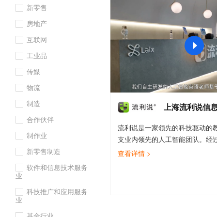
新零售
大数据开发治理平台 Data
AI 产品 免费试用
网络
安全
云开发大赛
Tableau 订阅
1亿+ 大模型 tokens 和 
房地产
可观测
入门学习赛
中间件
AI空中课堂在线直播课
云防火墙
140+云产品 免费试用
互联网
大模型服务
上云与迁云
云原生的云上边界网络安全
产品新客免费试用，最长1
数据库
工业品
生态解决方案
千问AI平台-Token Plan
企业出海
大模型ACA认证体验
大数据计算
传媒
助力企业全员 AI 认知与能
行业生态解决方案
政企业务
物流
媒体服务
千问AI平台-模型体验
开发者生态解决方案
制造
在线体验全尺寸、多种模态
上海流利说信
企业服务与云通信
AI 开发和 AI 应用解决
合作伙伴
Happy 系列大模型
流利说是一家领先的科技驱动的
域名与网站
制作业
支业内领先的人工智能团队。经
终端用户计算
说已拥有巨型的“中国人英语语音
新零售制造
查看详情 >
2019年6月30日，已累积实现记
软件和信息技术服务
Serverless
大模型解决方案
对话和504亿句录音。在此基础
业
了领先的英语口语评测、写作打
开发工具
科技推广和应用服务
快速部署 Dify，高效搭建 
应学习系统，致力于为用户提供
业
迁移与运维管理
语学习解决方案，从听、说、读
基金行业