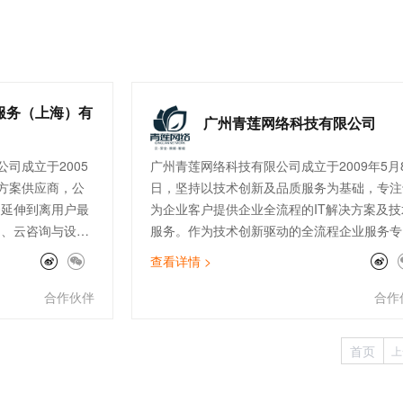
，集团有6款游戏
⼯具和休闲游戏的开发者提升产品的成功率。
截至2020年12月
小迈内部，实⾏扁平化的管理风格，每个业务
计注册用户。
队都可以独立选择采⽤更适合自己的技术栈和
础架构，因此内部出现了ECS，K8S，
SAE(Serverless 应⽤引擎) 三种不同计算平
存的局⾯，而且都在跑微服务架构，不同的计
服务（上海）有
广州青莲网络科技有限公司
平台都有自己独特的优势和价值，而同样也会
临各⾃的挑战，⽬前主要在使⽤SAE平台的主
司成立于2005
广州青莲网络科技有限公司成立于2009年5月
是游戏团队。
方案供应商，公
日，坚持以技术创新及品质服务为基础，专注
云延伸到离用户最
为企业客户提供企业全流程的IT解决方案及技
售、云咨询与设
服务。作为技术创新驱动的全流程企业服务专
连接与加速
家，青莲围绕云、安全、数据、智能四大方向
查看详情 >
客户提供高品质的
在公有云、云安全、数据服务、IoT边缘计算
公司现拥有完善
SAP上云咨询、自动化运维等领域均有建树，
合作伙伴
合作
付、开发、售后
经成为全国上百家大型上市企业的指定IT技术
快消零售、制
服务供应商。
首页
上
行业的300多家