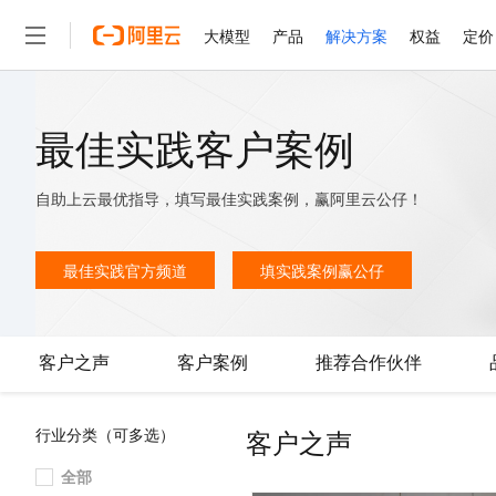
大模型
产品
解决方案
权益
定价
大模型
产品
解决方案
权益
定价
云市场
伙伴
服务
了解阿里云
精选产品
精选解决方案
普惠上云
产品定价
精选商城
成为销售伙伴
售前咨询
为什么选择阿里云
最佳实践客户案例
千问AI平台
了解云产品的定价详情
大模型服务平台百炼
千问办公，解锁你的工作
普惠上云 官方力荐
分销伙伴
在线服务
网站建设
什么是云计算
大
大模型服务与应用平台
企业级Agent产品，直接
云服务器38元/年起，超
自助上云最优指导，填写最佳实践案例，赢阿里云公仔！
咨询伙伴
多端小程序
技术领先
云上成本管理
售后服务
轻量应用服务器
Agency Agents：拥
官方推荐返现计划
大模型
精选产品
精选解决方案
Salesforce 国际版订阅
稳定可靠
管理和优化成本
推荐新用户得奖励，单订单
最佳实践官方频道
填实践案例赢公仔
销售伙伴合作计划
自助服务
友盟天域
安全合规
人工智能与机器学习
AI
文本生成
云数据库 RDS
HappyHorse 打造一
云工开物
无影生态合作计划
在线服务
观测云
分析师报告
高校专属算力普惠，学生认
计算
互联网应用开发
Qwen3.8-Max
HOT
Salesforce On Alibaba C
工单服务
客户之声
客户案例
推荐合作伙伴
智能体时代全能旗舰模型
Tuya 物联网平台阿里云
研究报告与白皮书
人工智能平台 PAI
快速拥有专属 OpenClaw
大模
Consulting Partner 合
大数据
容器
免费试用
短信专区
一站式AI开发、训练和推
蓝凌 OA
Qwen3.7-Plus
AI 大模型销售与服务生
现代化应用
存储
天池大赛
客户之声
行业分类（可多选）
能看、能想、能动手的多模
云解析DNS
解决方案免费试用 新老
电子合同
最高领取价值200元试用
安全
网络与CDN
全部
AI 算法大赛
Qwen3-VL-Plus
畅捷通