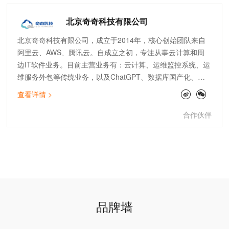
北京奇奇科技有限公司
北京奇奇科技有限公司，成立于2014年，核心创始团队来自
阿里云、AWS、腾讯云。自成立之初，专注从事云计算和周
边IT软件业务。目前主营业务有：云计算、运维监控系统、运
维服务外包等传统业务，以及ChatGPT、数据库国产化、大
数据分析等创新业务。公司主打专业的顾问服务和技术支持能
查看详情 >
力。服务了物流、金融、零售、电商、文娱、游戏等行业标杆
客户。团队架构全面，有大客户和电销团队、技术人员及架构
合作伙伴
师。
品牌墙