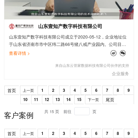
山东壹知产数字科技有限公司
山东壹知产数字科技有限公司成立于2020-05-12，企业地址位
于山东省济南市市中区纬二路66号猪八戒产业园内。公司目前
为山东省电子商务协会会员单位，已获得“企业信用评价AAA级
查看详情 >
信用企业”资质。
来自山东云管家数据科技有限公司伙伴的支持
企业服务
首页
1
2
3
4
5
6
7
8
9
上一页
10
11
12
13
14
15
尾页
下一页
共 15 页
前往
页
客户案例
首页
1
2
3
4
5
6
7
8
9
上一页