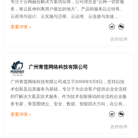
专注于云网融合解决方案供应商，公司理念是“云网一切皆服
务，将云延伸到离用户最近的地方”。产品和服务以云转售、
云咨询与设计、云实施与迁移、云运维、云连接与加速
（SDWAN）为核心，致力于为客户提供高品质的云服务，助
查看详情 >
力企业数字化转型。公司现拥有完善的技术团队，覆盖售前、
实施交付、开发、售后运维等。截止目前，中宇联已为快消零
合作伙伴
售、制造、医疗、金融、物流、互联网等行业的300多家企业
提供云网服务。
广州青莲网络科技有限公司
广州青莲网络科技有限公司成立于2009年5月8日，坚持以技
术创新及品质服务为基础，专注于为企业客户提供企业全流程
的IT解决方案及技术服务。作为技术创新驱动的全流程企业服
务专家，青莲围绕云、安全、数据、智能四大方向，在公有
云、云安全、数据服务、IoT边缘计算、SAP上云咨询、自动
查看详情 >
化运维等领域均有建树，已经成为全国上百家大型上市企业的
指定IT技术及服务供应商。
合作伙伴