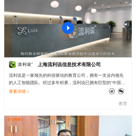
上海流利说信息技术有限公司
流利说是一家领先的科技驱动的教育公司，拥有一支业内领先
的人工智能团队。经过多年积累，流利说已拥有巨型的“中国人
英语语音数据库”，截止至2019年6月30日，已累积实现记录大
查看详情 >
约37亿分钟的对话和504亿句录音。在此基础上，公司自主研
教育
发了领先的英语口语评测、写作打分引擎和深度自适应学习系
统，致力于为用户提供一整套系统性的英语学习解决方案，从
听、说、读、写多个维度提升用户的英语水平，并获得多项专
利。