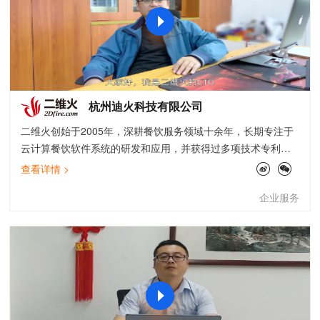
杭州迪火科技有限公司
二维火创始于2005年，深耕餐饮服务领域十余年，长期专注于
云计算餐饮软件系统的研发和应用，并获得过多项技术专利和
知识产权。从前厅后厨、到供应链、数据化运营等等，通过智
查看详情 >
能排队、扫码点餐、会员管理、外卖管理、供应链、财务报表
企业服务
等功能模块组成完整的服务矩阵，为超过50万家餐饮和零售门
店实现智能化管理和运营。