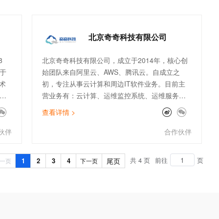
北京奇奇科技有限公司
8
北京奇奇科技有限公司，成立于2014年，核心创
于
始团队来自阿里云、AWS、腾讯云。自成立之
术
初，专注从事云计算和周边IT软件业务。目前主
营业务有：云计算、运维监控系统、运维服务外
，
包等传统业务，以及ChatGPT、数据库国产化、
查看详情 >
、
大数据分析等创新业务。公司主打专业的顾问服
已
务和技术支持能力。服务了物流、金融、零售、
伙伴
合作伙伴
及
电商、文娱、游戏等行业标杆客户。团队架构全
面，有大客户和电销团队、技术人员及架构师。
共 4 页
前往
页
1
2
3
4
尾页
一页
下一页