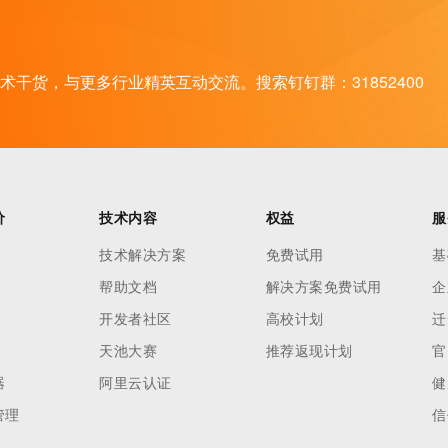
干货，与更多行业精英互动交流。搜索钉钉群：31852400