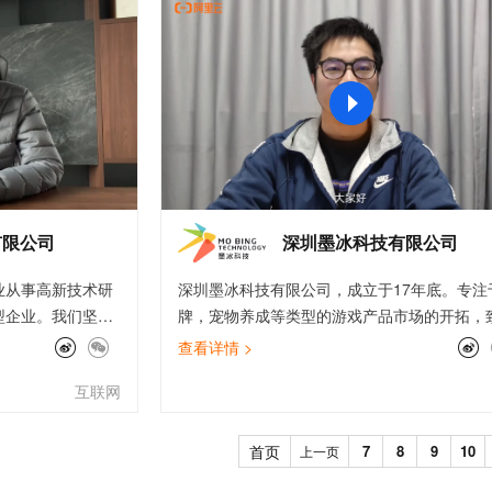
服务生态伙伴
视觉 Coding、空间感知、多模态思考等全面升级
1M上下文，专为长程任务能力而生
云工开物
企业应用
Works
Night Plan 支持 Qwen 3.8-Max
云原生大数据计算服务 MaxCompute
AI 办公
容器服务 Kub
NEW
Red Hat
30+ 款产品免费体验
Data Agent 驱动的一站式 Data+AI 开发治理平台
夜间 5 折，Qwen/Meoo/TokenPlan 客户专享
面向分析的企业级SaaS模式云数据仓库
AI智能应用
提供一站式管
科研合作
ERP
堂（旗舰版）
SUSE
智能客服
AI 应用构建
大模型原生
CRM
防护产品
2个月
自动承接线索
建站小程序
Qoder
大模型服务平台百炼-应用模版
OA 办公系统
HOT
NEW
面向真实软件
个人版上线、团队版降价；千问3.8-Max首发发尝鲜
丰富多元化的应用模版和解决方案
力提升
财税管理
模板建站
万有无界
大模型服务平台百炼-智能体
400电话
定制建站
的模型效果
灵活可视化地构建企业级 Agent
有限公司
深圳墨冰科技有限公司
方案
广告营销
模板小程序
秒悟
人工智能平台 PAI
业从事高新技术研
深圳墨冰科技有限公司，成立于17年底。专注
定制小程序
云端极速 AI 
新一代 AI 视频生成模型，深度适配广告营销等场景
AI Native 的算法工程平台，一站式完成建模、训练、推理服务部署
型企业。我们坚持
牌，宠物养成等类型的游戏产品市场的开拓，
APP 开发
技术服务实力，为
于为用户提供“休闲”“轻松”，“好玩”的游戏产
查看详情 >
的服务。公司拥有
功推出了《超级精灵球》这款宠物搜集类手机
建站系统
互联网
努力与发展终于研
戏，目前日活跃超过百万。在公司业务中，大
创业万众创新的共
用了数据库，如redis以及SLS等，在业务上云
AI 应用
10分钟微调：让0.6B模型媲美235B模
多模态数据信
个市场运营分公
程中，通过《互联网行业构建高弹性系统》和
首页
7
8
9
10
上一页
型
依托云原生高可用架构,实现Dify私有化部署
队。咻电，咻咻一下
型互联网迁移阿里云》的最佳实践，帮助我们
用1%尺寸在特定领域达到大模型90%以上效果