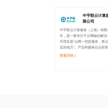
中宇联云计算
限公司
中宇联云计算服务（上海）有限公
年，是一家专注于云网融合解决
司理念是“云网一切皆服务，将
近的地方”。产品和服务以云转
计、云实施与迁移、云运维、云
查看详情 >
（SDWAN）为核心，致力于为
云服务，助力企业数字化转型。
的技术团队，覆盖售前、实施交
运维等。截止目前，中宇联已为
造、医疗、金融、物流、互联网等
企业提供云网服务。