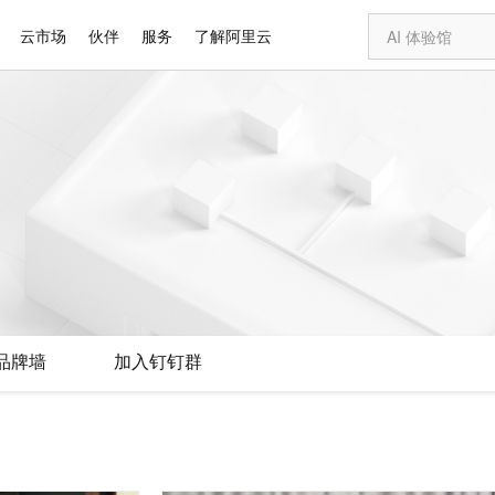
云市场
伙伴
服务
了解阿里云
AI 特惠
数据与 API
成为产品伙伴
企业增值服务
最佳实践
价格计算器
AI 场景体
基础软件
产品伙伴合
阿里云认证
市场活动
配置报价
大模型
自助选配和估算价格
步到位
智启 AI 普惠权益
产品生态集成认证中心
企业支持计划
云上春晚
域名与网站
Qwen Audio：打造专属 AI 语音助手
千问官方 MaaS 平台，为开发者和 Agent 而生，新用户赠送 1 亿 + tokens 额度
一句话生成原生
AI Coding
阿里云Maa
2026 阿里云
云服务器 E
为企业打
数据集
Windows
大模型认证
模型
NEW
NEW
格式还原
值低价云产品抢先购
至高享 1亿+免费 tokens，加速 Al 应用落地
提供智能易用的域名与建站服务
Qwen-Audio-3.0-Realtime 端到端实时语音角色扮演
输入一句话想法,
智能编程，一键
安全可靠、
产品生态伙伴
专家技术服务
云上奥运之旅
弹性计算合作
阿里云中企出
手机三要素
宝塔 Linux
全部认证
价格优势
开源旗舰模型
即刻拥有 DeepSeek-V4-Pro
阿里云 OPC 创新助力计划
千问大模型
一键部署幻兽
AI 电商营销
对象存储 O
大模型
产品生态伙伴工作台
企业增值服务台
云栖战略参考
云存储合作计
云栖大会
身份实名认证
CentOS
训练营
推动算力普惠，释放技术红利
最高返9万
真正可用的 1M 上下文,一次完成代码全链路开发
快速构建应用程序和网站，即刻迈出上云第一步
轻松解锁专属 DeepSeek-V4-Pro
至高百万元 Token 补贴，加速一人公司成长
多元化、高性能、安全可靠的大模型服务
一键购买专属
从图文生成到
云上的中国
数据库合作计
活动全景
短信
Docker
图片和
自进化智能体
5 分钟轻松部署专属 QwenPaw
Token Plan 模型订阅计划
数字证书管理服务（原SSL证书）
高效搭建 AI
AI 广告创作
无影云电脑
企业成长
NEW
HOT
信息公告
看见新力量
云网络合作计
OCR 文字识别
JAVA
越聪明
证享300元代金券
全托管，含MySQL、PostgreSQL、SQL Server、MariaDB多引擎
Qwen3.8-Max 首发尝鲜，限时加量 10 倍，夜间低至2折
实现全站 HTTPS，呈现可信的 Web 访问
从聊天伙伴进化为能主动干活的本地数字员工
图文、视频一
随时随地安
Kimi-K3
HappyHors
NEW
魔搭 Mode
loud
服务实践
官网公告
品牌墙
加入钉钉群
Kimi 最新旗舰模型，长程编程与推理利器
让文字生成流
金融模力时刻
Salesforce O
版
发票查验
全能环境
Claude Code + GStack 打造工程团队
千问办公，限时限量积分加倍
Qoder
低代码高效构
AI 建站
短信服务
型
NEW
作计划
计划
创新中心
魔搭 ModelSc
健康状态
理服务
让AI从“聊天伙伴”进化为能干活的“数字员工”
安装技能 GStack，拥有专属 AI 工程团队
你的AI工作搭子，覆盖日常办公高频场景
面向真实软件的智能体编程平台
0 代码专业建
客户案例
天气预报查询
操作系统
Deepseek-v4-pro
HappyHors
态合作计划
态智能体模型
旗舰 MoE 大模型，百万上下文与顶尖推理能力
图生视频，流
同享
万小智 AI 建站低至 15元/月
Qoder CN
AI 短剧/漫剧
云原生数据库 
快递物流查询
WordPress
成为服务伙
高校合作
点，立即开启云上创新
覆盖公网/内网、递归/权威、移动APP等全场景解析服务
送.CN域名，送备案服务码
基于千问大模型等，支持代码智能生成、研发智能问答
AI助力短剧
GLM-5.2
Wan2.7-T
Ubuntu