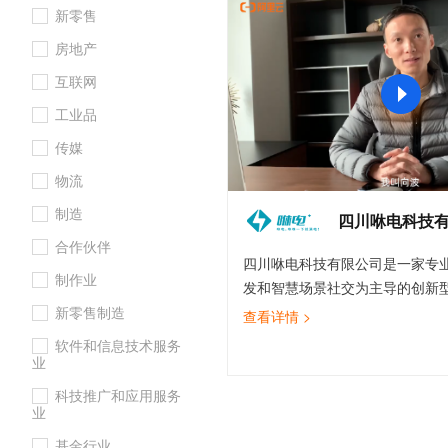
新零售
大数据开发治理平台 Data
AI 产品 免费试用
网络
安全
云开发大赛
Tableau 订阅
1亿+ 大模型 tokens 和 
房地产
可观测
入门学习赛
中间件
AI空中课堂在线直播课
云防火墙
140+云产品 免费试用
互联网
大模型服务
上云与迁云
云原生的云上边界网络安全
产品新客免费试用，最长1
数据库
工业品
生态解决方案
千问AI平台-Token Plan
企业出海
大模型ACA认证体验
大数据计算
传媒
助力企业全员 AI 认知与能
行业生态解决方案
政企业务
物流
媒体服务
千问AI平台-模型体验
开发者生态解决方案
制造
在线体验全尺寸、多种模态
四川咻电科技
企业服务与云通信
AI 开发和 AI 应用解决
合作伙伴
Happy 系列大模型
四川咻电科技有限公司是一家专
域名与网站
制作业
发和智慧场景社交为主导的创新
终端用户计算
以卓越的服务品质、专业安全的
新零售制造
查看详情 >
不同群体的用户提供更好更优质
软件和信息技术服务
Serverless
大模型解决方案
百人专业技术团队经过长时间的
业
制一款方便用户使用、符合大众
开发工具
科技推广和应用服务
快速部署 Dify，高效搭建 
享充电宝——咻电。全国拥有21
业
迁移与运维管理
司，1000人以上的市场运营团
基金行业