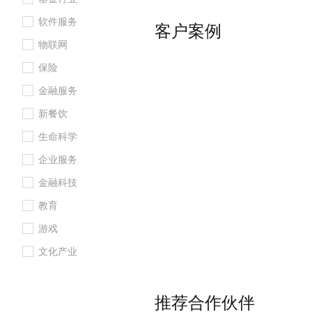
就满电。咻电不仅是一款使用方
10 分钟在聊天系统中增加
专有云
软件服务
量过硬的共享充电宝，更是一款
客户案例
多盈利的社交场景平台，智能广
物联网
营销系统+OA管理系统+共享互
保险
产品更有市场潜力，更有发展投
百人客服团队为您全程售前、售
金融服务
善的售后服务体系，让用户使用
新餐饮
安心。我们公司的核心业务系统
生命科学
建，公司业务发展迅速使用较多
上产品和方案选型上，阿里云最
企业服务
典型场景并提供实操指导，帮助
金融科技
有效降低入门门槛，减少探索时间
教育
最佳实践我们熟悉了物联网平台
项、日志服务和大数据相关的最
游戏
立了完善的数据分析体系，对我
文化产业
系统，提供给客户最优质的服务
推荐合作伙伴