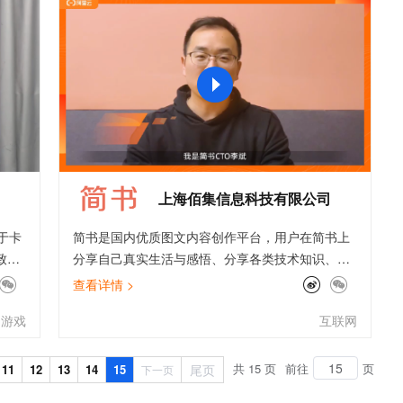
文戏情感细腻自然，动作戏激烈拳拳到肉，实现更强表演能力
支持中英文自由切换，具备更强的噪声鲁棒性
ernetes 版 ACK
云聚AI 严选权益
云安全中心 AI BAS 智能自动
SSL 证书
，一键激活高效办公新体验
理容器应用的 K8s 服务
精选AI产品，从模型到应用全链提效
化模拟渗透攻击产品发布
堡垒机
AI 用量加速计划
DataWorks ChatBI 会话支持
应用
防火墙
、识别商机，让客服更高效、服务更出色。
新老同享，达量后返
上传临时文件分析
千问办公
主机安全
NEW
的智能体编程平台
一站式AI生产力平台
AI 应用及服务市场
伶鹊
企业级人与Agent协作平台，接入和调度多个数字员工
智能客服平台，对话机器人、对话分析、智能外呼
上海佰集信息科技有限公司
AI 应用
大模型服务平台百炼 - 全妙
于卡
简书是国内优质图文内容创作平台，用户在简书上
大模型
应用创作平台
多模态内容创作工具，已接入 DeepSeek
致力
分享自己真实生活与感悟、分享各类技术知识、创
自然语言处理
品。成
作小说、分享绘画等艺术形式，是无数内容创作者
查看详情 >
游
的精神家园。每天有数百万用户在简书平台上阅读
数据标注
游戏
互联网
量使
及创作图文内容。
机器学习
的过
息提取
与 AI 智能体进行实时音视频通话
《小
共 15 页
前往
页
11
12
13
14
15
尾页
下一页
从文本、图片、视频中提取结构化的属性信息
构建支持视频理解的 AI 音视频实时通话应用
快速