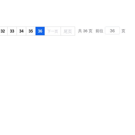
的能
t.diy 一步搞定创意建站
构建大模型应用的安全防护体系
作步
通过自然语言交互简化开发流程,全栈开发支持
通过阿里云安全产品对 AI 应用进行安全防护
佳实
共 36 页
前往
页
32
33
34
35
36
尾页
下一页