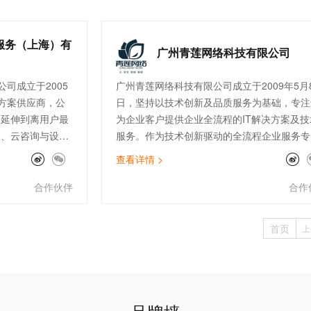
服务（上海）有
广州青莲网络科技有限公司
司成立于2005
广州青莲网络科技有限公司成立于2009年5月
方案供应商，公
日，坚持以技术创新及品质服务为基础，专注
云延伸到离用户最
为企业客户提供企业全流程的IT解决方案及技
售、云咨询与设
服务。作为技术创新驱动的全流程企业服务专
连接与加速
家，青莲围绕云、安全、数据、智能四大方向
查看详情 >
客户提供高品质的
在公有云、云安全、数据服务、IoT边缘计算
公司现拥有完善
SAP上云咨询、自动化运维等领域均有建树，
合作伙伴
合作
付、开发、售后
经成为全国上百家大型上市企业的指定IT技术
快消零售、制
服务供应商。
首页
上
行业的300多家