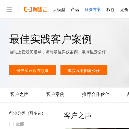
大模型
产品
解决方案
权益
定价
大模型
产品
解决方案
权益
定价
云市场
伙伴
服务
了解阿里云
精选产品
精选解决方案
普惠上云
产品定价
精选商城
成为销售伙伴
售前咨询
为什么选择阿里云
最佳实践客户案例
千问AI平台
了解云产品的定价详情
大模型服务平台百炼
睿译宝，AI翻译排版一
普惠上云 官方力荐
分销伙伴
在线服务
网站建设
什么是云计算
大
大模型服务与应用平台
上传文档即自动完成翻译和
云服务器38元/年起，超
自助上云最优指导，填写最佳实践案例，赢阿里云公仔！
咨询伙伴
多端小程序
技术领先
云上成本管理
售后服务
轻量应用服务器
GLM-5.2：长任务时代
官方推荐返现计划
大模型
精选产品
精选解决方案
Salesforce 国际版订阅
稳定可靠
管理和优化成本
推荐新用户得奖励，单订单
最佳实践官方频道
填实践案例赢公仔
销售伙伴合作计划
自助服务
友盟天域
安全合规
人工智能与机器学习
AI
文本生成
云数据库 RDS
Hermes Agent，打造
云工开物
无影生态合作计划
在线服务
观测云
分析师报告
自主进化，持久记忆，越用
高校专属算力普惠，学生认
计算
互联网应用开发
Qwen3.8-Max
HOT
Salesforce On Alibaba C
工单服务
客户之声
客户案例
推荐合作伙伴
智能体时代全能旗舰模型
Tuya 物联网平台阿里云
研究报告与白皮书
人工智能平台 PAI
快速拥有专属 OpenClaw
大模
Consulting Partner 合
大数据
容器
免费试用
短信专区
一站式AI开发、训练和推
蓝凌 OA
Qwen3.7-Plus
AI 大模型销售与服务生
现代化应用
存储
天池大赛
客户之声
行业分类（可多选）
能看、能想、能动手的多模
云解析DNS
解决方案免费试用 新老
电子合同
最高领取价值200元试用
安全
网络与CDN
全部
AI 算法大赛
Qwen3-VL-Plus
畅捷通