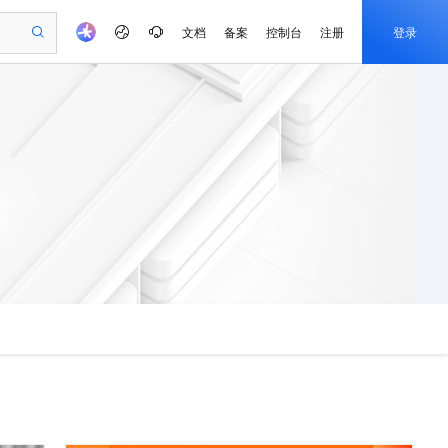
文档
备案
控制台
注册
登录
验
作计划
器
AI 活动
专业服务
服务伙伴合作计划
开发者社区
加入我们
产品动态
服务平台百炼
阿里云 OPC 创新助力计划
一站式生成采购清单，支持单品或批量购买
可编辑精美 PPT 文稿
S产品伙伴计划（繁花）
峰会
CS
造的大模型服务与应用开发平台
Agency Agents：拥有专属领域专家
AI 生产力先锋
Al MaaS 服务伙伴赋能合作
域名
博文
Careers
PolarDB Agentic Database
至高可申请百万元
 轻松生成专业的 PPT
开启高性价比 AI 编程新体验
弹性可伸缩的云计算服务
先锋实践拓展 AI 生产力的边界
发布
多领域专家智能体,一键组建 AI 虚拟交付团队
Token 补贴，五大权
计划
海大会
伙伴信用分合作计划
商标
问答
社会招聘
益加速 OPC 成功
帕鲁游戏服务器
SS
HappyHorse 打造一站式影视创作平台
飞天发布时刻
HOT
秒悟 Meoo CLI 支持一键部
划
备案
电子书
校园招聘
联机服务器，轻松开启游戏
视频创作，一键激活电商全链路生产力
稳定、安全、高性价比、高性能的云存储服务
所见，即是所愿
署项目至阿里云账号
可视化编排打通从文字构思到成片全链路闭环
更多支持
划
公司注册
镜像站
视频生成
语音识别与合成
 智能体与工作流应用
漫剧工坊：一站式动画创作平台
AI 实训营
Flink OSS 支持
合作伙伴培训与认证
划
上云迁移
站生成，高效打造优质广告素材
全接入的云上超级电脑
通过阿里云百炼高效搭建AI应用,助力高效开发
快速生产连贯的高质量长漫剧
从基础到进阶，Agent 创客手把手教你
AssumeRole 角色自定义
e-1.1-T2V
Qwen3-TTS-Flash
lScope
我要反馈
查询合作伙伴
畅细腻的高质量视频
离线语音合成大模型，多语言方言自适应，低延迟高稳定
n Alibaba Cloud ISV 合作
代维服务
建企业门户网站
10 分钟搭建微信、支付宝小程序
百炼 Qwen3.7-Flash 系列模
创新加速
ope
登录合作伙伴管理后台
我要建议
站，无忧落地极速上线
以可视化方式快速构建移动和 PC 门户网站
国内短信简单易用，安全可靠，秒级触达，全球覆盖200+国家和地区。
高效部署网站，快速应用到小程序
型发布
e-1.1-I2V
Cosyvoice-V3-Flash
安全
畅自然，细节丰富
高表现力语音合成大模型，语音克隆听感自然
我要投诉
PolarDB
上云场景组合购
伴
Qoder CN V1.7.0 发布
漫剧创作，剧本、分镜、视频高效生成
100%兼容MySQL、PostgreSQL，兼容Oracle，支持集中和分布式
覆盖90%+业务场景，专享组合折扣价
2V
VPN
Fun-ASR