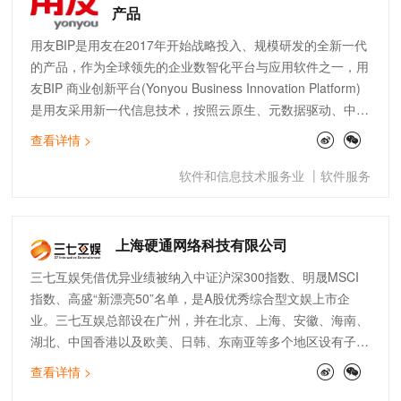
产品
用友BIP是用友在2017年开始战略投入、规模研发的全新一代
的产品，作为全球领先的企业数智化平台与应用软件之一，用
友BIP 商业创新平台(Yonyou Business Innovation Platform)
是用友采用新一代信息技术，按照云原生、元数据驱动、中台
化和数用分离的架构设计，涵盖平台服务、应用服务、业务服
查看详情 >
务与数据服务等形态，集工具、能力和资源服务为一体，服务
企业与产业商业创新的平台型、生态化的云服务群。
|
软件和信息技术服务业
软件服务
上海硬通网络科技有限公司
三七互娱凭借优异业绩被纳入中证沪深300指数、明晟MSCI
指数、高盛“新漂亮50”名单，是A股优秀综合型文娱上市企
业。三七互娱总部设在广州，并在北京、上海、安徽、海南、
湖北、中国香港以及欧美、日韩、东南亚等多个地区设有子公
司或办事处等分支机构。公司业务包含游戏和素质教育，同时
查看详情 >
在新质生产力、泛文娱及都市消费领域进行拓展，大力布局人