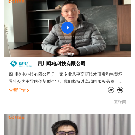
四川咻电科技有限公司
四川咻电科技有限公司是一家专业从事高新技术研发和智慧场
景社交为主导的创新型企业。我们坚持以卓越的服务品质、专
业安全的技术服务实力，为不同群体的用户提供更好更优质的
查看详情 >
服务。公司拥有百人专业技术团队经过长时间的努力与发展终
互联网
于研制一款方便用户使用、符合大众创业万众创新的共享充电
宝——咻电。全国拥有21个市场运营分公司，1000人以上的市
场运营团队。咻电，咻咻一下就满电。咻电不仅是一款使用方
便、充电迅速、质量过硬的共享充电宝，更是一款多功能、多
用途、多盈利的社交场景平台，智能广告投放系统+智能营销系