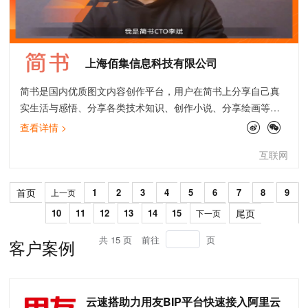
上海佰集信息科技有限公司
简书是国内优质图文内容创作平台，用户在简书上分享自己真
实生活与感悟、分享各类技术知识、创作小说、分享绘画等艺
术形式，是无数内容创作者的精神家园。每天有数百万用户在
查看详情 >
简书平台上阅读及创作图文内容。
互联网
首页
1
2
3
4
5
6
7
8
9
上一页
10
11
12
13
14
15
尾页
下一页
共 15 页
前往
页
客户案例
云速搭助力用友BIP平台快速接入阿里云