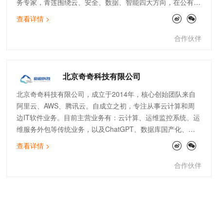
务专家，青莲围绕云、安全、数据、智能四大方向，在公有
云、云安全、数据服务、IoT边缘计算、SAP上云咨询、自动
查看详情 >
化运维等领域均有建树，已经成为全国上百家大型上市企业的
指定IT技术及服务供应商。
合作伙伴
北京奇奇科技有限公司
北京奇奇科技有限公司，成立于2014年，核心创始团队来自
阿里云、AWS、腾讯云。自成立之初，专注从事云计算和周
边IT软件业务。目前主营业务有：云计算、运维监控系统、运
维服务外包等传统业务，以及ChatGPT、数据库国产化、大
数据分析等创新业务。公司主打专业的顾问服务和技术支持能
查看详情 >
力。服务了物流、金融、零售、电商、文娱、游戏等行业标杆
客户。团队架构全面，有大客户和电销团队、技术人员及架构
合作伙伴
师。