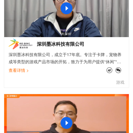
统+OA管理系统+共享互联网+经济，让这款产品更有市场潜
力，更有发展投资潜力。公司拥有百人客服团队为您全程售
前、售中、售后服务，完善的售后服务体系，让用户使用放
心、让投资者更安心。我们公司的核心业务系统主要基于阿里
云搭建，公司业务发展迅速使用较多阿里云产品，在云上产品
和方案选型上，阿里云最佳实践总结客户的典型场景并提供实
深圳墨冰科技有限公司
操指导，帮助我们快速做选择，有效降低入门门槛，减少探索
时间。通过IOT相关最佳实践我们熟悉了物联网平台的使用以及
深圳墨冰科技有限公司，成立于17年底。专注于卡牌，宠物养
注意事项、日志服务和大数据相关的最佳实践帮助我们建立了
成等类型的游戏产品市场的开拓，致力于为用户提供“休闲”“轻
完善的数据分析体系，对我们构建稳定的业务系统，提供给客
松”，“好玩”的游戏产品。成功推出了《超级精灵球》这款宠物
查看详情 >
户最优质的服务起到了关键作用。
搜集类手机游戏，目前日活跃超过百万。在公司业务中，大量
游戏
使用了数据库，如redis以及SLS等，在业务上云的过程中，通
过《互联网行业构建高弹性系统》和《小型互联网迁移阿里
云》的最佳实践，帮助我们快速了解到如何进行数据的安全迁
移，如何利用云的能力实现弹性扩展，最佳实践都有非常完整
的操作步骤，在整个数据迁移，业务上云的过程中，最佳实践
有效促进项目落地，起到了重要的作用。