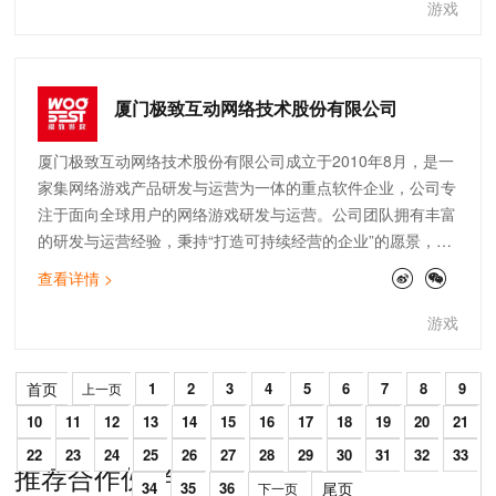
工智能、XR、人机交互等前沿方向，打造多元生态圈。旗下
游戏
拥有知名的游戏研发品牌三七游戏，专业的游戏运营品牌37
网游、37手游、37GAMES，以及优质素质教育品牌妙小程。
三七互娱秉承“给世界带来快乐”的使命，致力于成为一家卓越
厦门极致互动网络技术股份有限公司
的、可持续发展的文娱企业。
厦门极致互动网络技术股份有限公司成立于2010年8月，是一
家集网络游戏产品研发与运营为一体的重点软件企业，公司专
注于面向全球用户的网络游戏研发与运营。公司团队拥有丰富
的研发与运营经验，秉持“打造可持续经营的企业”的愿景，立
足于自主创新、自主研发,自成立以来，成功研发出《上古王
查看详情 >
冠》、《魔侠传》、《道友请留步》、《文明大爆炸》、《东
方故事》等多款原创型网络游戏。
游戏
首页
1
2
3
4
5
6
7
8
9
上一页
10
11
12
13
14
15
16
17
18
19
20
21
22
23
24
25
26
27
28
29
30
31
32
33
推荐合作伙伴
34
35
36
尾页
下一页