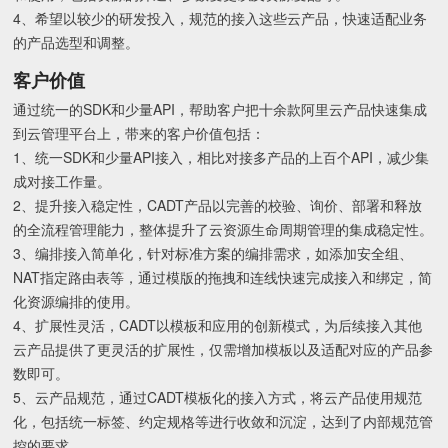
4、希望以较少的研发投入，规范的接入这些云产品，快速适配业务
的产品选型和调整。
客户价值
通过统一的SDK和少量API，帮助客户把十余款阿里云产品快速集成
到云管理平台上，带来的客户价值包括：
1、统一SDK和少量API接入，相比对接多产品的上百个API，减少集
成对接工作量。
2、提升接入稳定性，CADT产品以完善的校验、询价、部署和释放
的全流程管理能力，整体提升了云资源生命周期管理的集成稳定性。
3、编排接入简单化，针对标准方案的编排需求，如添加安全组、
NAT指定路由表等，通过模版的拖拽和连线快速完成接入和绑定，简
化资源编排的使用。
4、扩展性灵活，CADT以模板和应用的创新模式，为后续接入其他
云产品提供了更灵活的扩展性，仅需增加模板以及适配对应的产品参
数即可。
5、云产品规范，通过CADT模板化的接入方式，将云产品使用规范
化，包括统一标签、约定规格等进行收敛和沉淀，达到了内部规范管
控的要求。