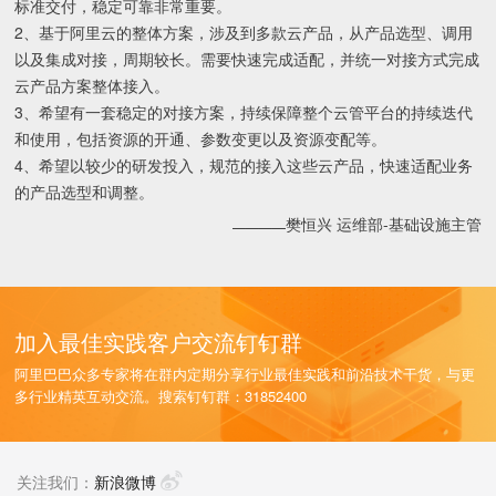
标准交付，稳定可靠非常重要。
2、基于阿里云的整体方案，涉及到多款云产品，从产品选型、调用
以及集成对接，周期较长。需要快速完成适配，并统一对接方式完成
云产品方案整体接入。
3、希望有一套稳定的对接方案，持续保障整个云管平台的持续迭代
和使用，包括资源的开通、参数变更以及资源变配等。
4、希望以较少的研发投入，规范的接入这些云产品，快速适配业务
的产品选型和调整。
樊恒兴
运维部-基础设施主管
————
加入最佳实践客户交流钉钉群
阿里巴巴众多专家将在群内定期分享行业最佳实践和前沿技术干货，与更
多行业精英互动交流。搜索钉钉群：31852400