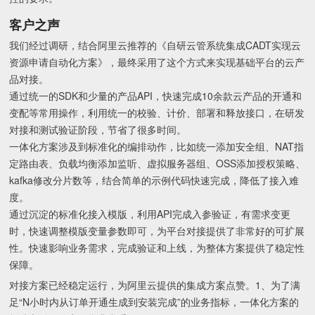
客户之声
我们经过调研，结合阿里云推荐的《自研云管系统集成CADT实现云
资源申请自动化方案》，最终采用了这个方式来实现基础平台的云产
品对接。
通过统一的SDK和少量的产品API，快速完成10余款云产品的开通和
变配等常用操作，利用统一的校验、计价、部署和释放接口，在研发
对接和测试验证阶段，节省了很多时间。
一体化方案涉及到标准化的编排动作，比如统一添加安全组、NAT指
定路由表、负载均衡添加监听、虚拟服务器组、OSS添加授权策略、
kafka修改分片数等，结合简单的示例代码快速完成，降低了接入难
度。
通过沉淀的标准化接入模版，利用API完成入参验证，有需求变更
时，快速调整模版变量参数即可，为平台对接提供了非常好的可扩展
性。快速影响业务需求，完成验证和上线，为整体方案提供了稳定性
保障。
对接方案已经稳定运行，为阿里云提供的集成方案点赞。
1、为了满
足“N小时内从订单开通生成到安装完成”的业务指标，一体化方案的