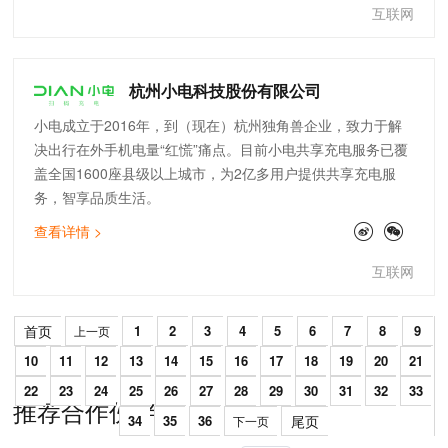
互联网
杭州小电科技股份有限公司
小电成立于2016年，到（现在）杭州独角兽企业，致力于解
决出行在外手机电量“红慌”痛点。目前小电共享充电服务已覆
盖全国1600座县级以上城市，为2亿多用户提供共享充电服
务，智享品质生活。
查看详情 >
互联网
首页
1
2
3
4
5
6
7
8
9
上一页
10
11
12
13
14
15
16
17
18
19
20
21
22
23
24
25
26
27
28
29
30
31
32
33
推荐合作伙伴
34
35
36
尾页
下一页