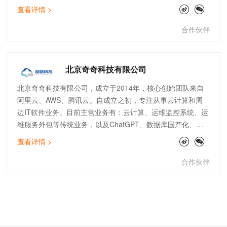
云、云安全、数据服务、IoT边缘计算、SAP上云咨询、自动
查看详情 >
化运维等领域均有建树，已经成为全国上百家大型上市企业的
指定IT技术及服务供应商。
合作伙伴
北京奇奇科技有限公司
北京奇奇科技有限公司，成立于2014年，核心创始团队来自
阿里云、AWS、腾讯云。自成立之初，专注从事云计算和周
边IT软件业务。目前主营业务有：云计算、运维监控系统、运
维服务外包等传统业务，以及ChatGPT、数据库国产化、大
数据分析等创新业务。公司主打专业的顾问服务和技术支持能
查看详情 >
力。服务了物流、金融、零售、电商、文娱、游戏等行业标杆
客户。团队架构全面，有大客户和电销团队、技术人员及架构
合作伙伴
师。