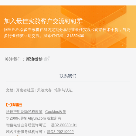
加入最佳实践客户交流钉钉群
阿里巴巴众多专家将在群内定期分享行业最佳实践和前沿技术干货，与更
多行业精英互动交流。搜索钉钉群：31852400