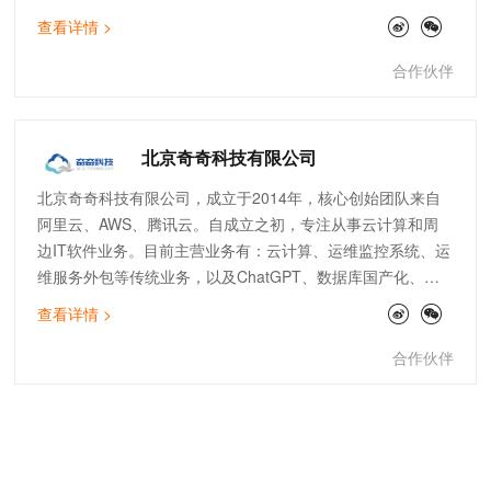
云、云安全、数据服务、IoT边缘计算、SAP上云咨询、自动
查看详情 >
化运维等领域均有建树，已经成为全国上百家大型上市企业的
指定IT技术及服务供应商。
合作伙伴
北京奇奇科技有限公司
北京奇奇科技有限公司，成立于2014年，核心创始团队来自
阿里云、AWS、腾讯云。自成立之初，专注从事云计算和周
边IT软件业务。目前主营业务有：云计算、运维监控系统、运
维服务外包等传统业务，以及ChatGPT、数据库国产化、大
数据分析等创新业务。公司主打专业的顾问服务和技术支持能
查看详情 >
力。服务了物流、金融、零售、电商、文娱、游戏等行业标杆
客户。团队架构全面，有大客户和电销团队、技术人员及架构
合作伙伴
师。