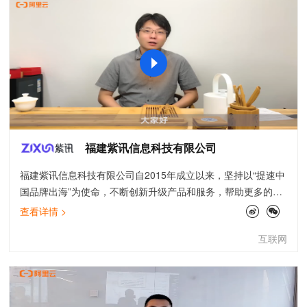
福建紫讯信息科技有限公司
福建紫讯信息科技有限公司自2015年成立以来，坚持以“提速中
国品牌出海”为使命，不断创新升级产品和服务，帮助更多的跨
境电商卖家安全稳定快速出海。凭借多年行业的沉淀以及对跨
查看详情 >
境人出海痛点的准确把握，紫讯先后开发出紫鸟数据魔方、酷
互联网
鸟卖家助手、紫鸟浏览器等产品，为数百万跨境人构建了一个
全方位、多保障、高效率的紫鸟生态系统。获得阿里云等多项
技术支持，进而提升出海效率，加速出海步伐，成就出海理
想。