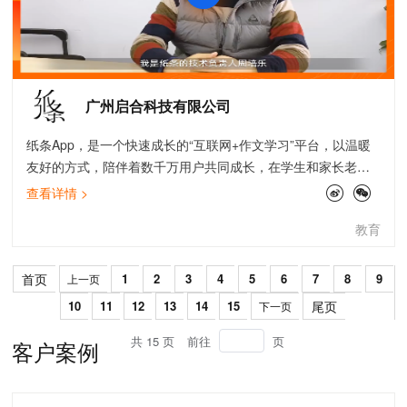
广州启合科技有限公司
纸条App，是一个快速成长的“互联网+作文学习”平台，以温暖
友好的方式，陪伴着数千万用户共同成长，在学生和家长老师
群体中拥有广泛的品牌辨识度与知名度。纸条希望以一种简单
查看详情 >
美丽的方式，更高效地帮助用户提高作文写作水平，让写作变
教育
得更轻松，让语文学习变得更愉悦。
首页
1
2
3
4
5
6
7
8
9
上一页
10
11
12
13
14
15
尾页
下一页
共 15 页
前往
页
客户案例