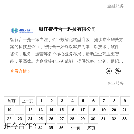
议支付、基金申购支付、代收/代付、收汇/付汇、信用卡还款
金融服务
等。
浙江智行合一科技有限公司
智行合一是一家专注于企业数智化转型升级，提供专业解决方
案的科技型企业，智行合一始终以客户为本，以技术，软件，
咨询，服务，运营等多个核心业务布局，帮助企业商业更智
能，更高效。为企业核心业务赋能，提供战略、业务、组织、
技术和运营全链路，全要素，全场景全触点，全网全渠道，全
查看详情 >
生命周期解构，重构和持续优化服务，为数智化商业赋能增
值。
企业服务
首页
1
2
3
4
5
6
7
8
9
上一页
10
11
12
13
14
15
16
17
18
19
20
21
22
23
24
25
26
27
28
29
30
31
32
33
推荐合作伙伴
34
35
36
尾页
下一页