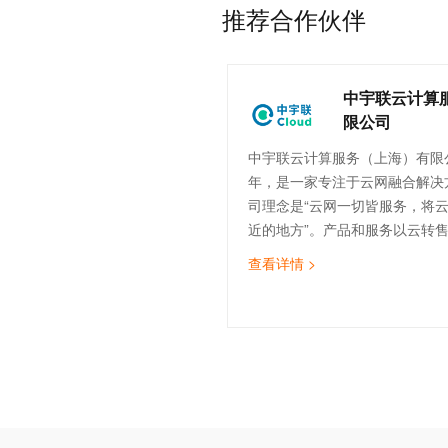
推荐合作伙伴
中宇联云计算
限公司
中宇联云计算服务（上海）有限公
年，是一家专注于云网融合解决
司理念是“云网一切皆服务，将
近的地方”。产品和服务以云转
计、云实施与迁移、云运维、云
查看详情 >
（SDWAN）为核心，致力于为
云服务，助力企业数字化转型。
的技术团队，覆盖售前、实施交
运维等。截止目前，中宇联已为
造、医疗、金融、物流、互联网等
企业提供云网服务。