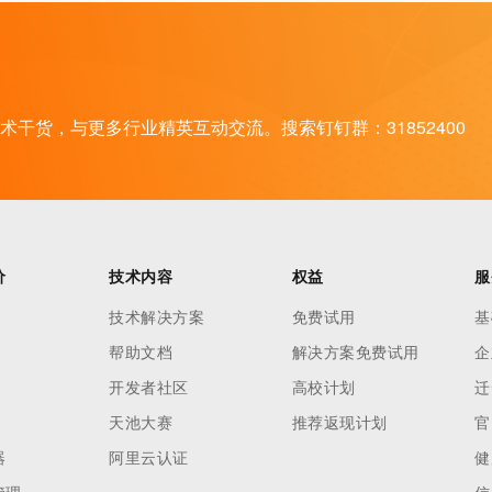
干货，与更多行业精英互动交流。搜索钉钉群：31852400