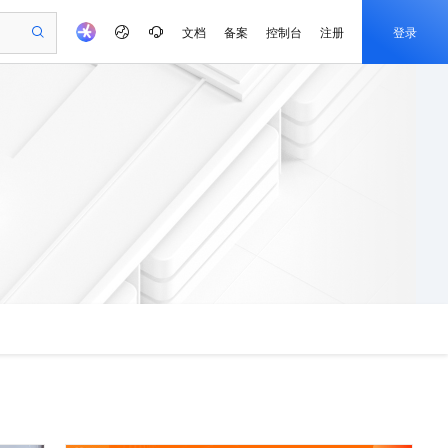
文档
备案
控制台
注册
登录
验
作计划
器
AI 活动
专业服务
服务伙伴合作计划
开发者社区
加入我们
产品动态
服务平台百炼
阿里云 OPC 创新助力计划
一站式生成采购清单，支持单品或批量购买
io：打造专属 AI 语音助手
S产品伙伴计划（繁花）
峰会
CS
造的大模型服务与应用开发平台
一句话生成原生可编辑精美 PPT 文稿
AI 生产力先锋
Al MaaS 服务伙伴赋能合作
域名
博文
Careers
至高可申请百万元
Qwen3.8-Max 模型上线
开启高性价比 AI 编程新体验
弹性可伸缩的云计算服务
Qwen-Audio-3.0-Realtime 端到端实时语音角色扮演
输入一句话想法, 轻松生成专业的 PPT
先锋实践拓展 AI 生产力的边界
Token 补贴，五大权
计划
海大会
伙伴信用分合作计划
商标
问答
社会招聘
益加速 OPC 成功
eek-V4-Pro
SS
一键部署幻兽帕鲁游戏服务器
飞天发布时刻
HOT
Open Search 向量检索版支
划
备案
电子书
校园招聘
pSeek-V4-Pro
视频创作，一键激活电商全链路生产力
稳定、安全、高性价比、高性能的云存储服务
一键购买专属联机服务器，轻松开启游戏
所见，即是所愿
持视频检索 Pipeline 功能
更多支持
划
公司注册
镜像站
视频生成
语音识别与合成
专属 QwenPaw
漫剧工坊：一站式动画创作平台
AI 实训营
HOT
应用身份服务 (IDaaS)
合作伙伴培训与认证
划
上云迁移
站生成，高效打造优质广告素材
全接入的云上超级电脑
从聊天伙伴进化为能主动干活的本地数字员工
快速生产连贯的高质量长漫剧
从基础到进阶，Agent 创客手把手教你
OpenClaw 管理能力上线
e-1.1-T2V
Qwen3-TTS-Flash
lScope
我要反馈
查询合作伙伴
畅细腻的高质量视频
离线语音合成大模型，多语言方言自适应，低延迟高稳定
n Alibaba Cloud ISV 合作
代维服务
建企业门户网站
10 分钟搭建微信、支付宝小程序
MaxCompute MaxFrame 提
创新加速
ope
登录合作伙伴管理后台
我要建议
站，无忧落地极速上线
以可视化方式快速构建移动和 PC 门户网站
国内短信简单易用，安全可靠，秒级触达，全球覆盖200+国家和地区。
高效部署网站，快速应用到小程序
供自动弹性内存功能
e-1.1-I2V
Cosyvoice-V3-Flash
安全
畅自然，细节丰富
高表现力语音合成大模型，语音克隆听感自然
我要投诉
PolarDB
上云场景组合购
Milvus 弹性伸缩功能新增节
伴
漫剧创作，剧本、分镜、视频高效生成
100%兼容MySQL、PostgreSQL，兼容Oracle，支持集中和分布式
覆盖90%+业务场景，专享组合折扣价
点支持范围
2V
VPN
Fun-ASR