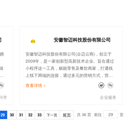
t.diy 一步搞定创意建站
构建大模型应用的安全防护体系
通过自然语言交互简化开发流程,全栈开发支持
通过阿里云安全产品对 AI 应用进行安全防护
司
安徽智迈科技股份有限公司
拥
安徽智迈科技股份有限公司(企迈云商)，创立于
2009年，是一家创新型高新技术企业。旨在通过
细
小程序这一工具，赋能零售及餐饮商家，打通线
精
上线下两端的连接，通过多元的营销方式，营造
的免
更丰富的消费场景。助力商家更低成本的获客，
查看详情 >
并且通过智能化终端收银，在帮助商家做更精细
的店铺运营的同时给用户带去更便捷的消费体
科学
企业服务
验。企迈云商是小程序生态中重要的SaaS化新零
售服务商，为B类连锁快餐客户提供数字化智慧店
共 36 页
前往
页
29
30
31
32
33
尾页
下一页
铺的解决方案。