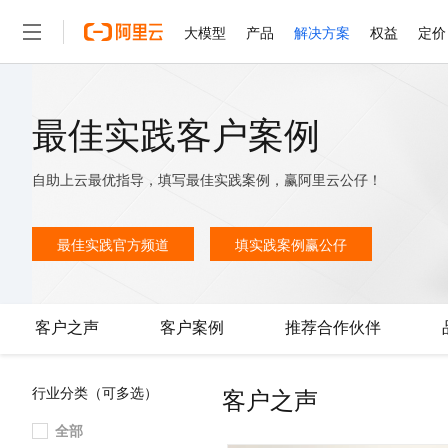
大模型
产品
解决方案
权益
定价
大模型
产品
解决方案
权益
定价
云市场
伙伴
服务
了解阿里云
精选产品
精选解决方案
普惠上云
产品定价
精选商城
成为销售伙伴
售前咨询
为什么选择阿里云
最佳实践客户案例
千问AI平台
了解云产品的定价详情
大模型服务平台百炼
千问办公，解锁你的工作
普惠上云 官方力荐
分销伙伴
在线服务
网站建设
什么是云计算
大
大模型服务与应用平台
企业级Agent产品，直接
云服务器38元/年起，超
自助上云最优指导，填写最佳实践案例，赢阿里云公仔！
咨询伙伴
多端小程序
技术领先
云上成本管理
售后服务
轻量应用服务器
Agency Agents：拥
官方推荐返现计划
大模型
精选产品
精选解决方案
Salesforce 国际版订阅
稳定可靠
管理和优化成本
推荐新用户得奖励，单订单
最佳实践官方频道
填实践案例赢公仔
销售伙伴合作计划
自助服务
友盟天域
安全合规
人工智能与机器学习
AI
文本生成
云数据库 RDS
HappyHorse 打造一
云工开物
无影生态合作计划
在线服务
观测云
分析师报告
高校专属算力普惠，学生认
计算
互联网应用开发
Qwen3.8-Max
HOT
Salesforce On Alibaba C
工单服务
客户之声
客户案例
推荐合作伙伴
智能体时代全能旗舰模型
Tuya 物联网平台阿里云
研究报告与白皮书
人工智能平台 PAI
快速拥有专属 OpenClaw
大模
Consulting Partner 合
大数据
容器
免费试用
短信专区
一站式AI开发、训练和推
蓝凌 OA
Qwen3.7-Plus
AI 大模型销售与服务生
现代化应用
存储
天池大赛
客户之声
行业分类（可多选）
能看、能想、能动手的多模
云解析DNS
解决方案免费试用 新老
电子合同
最高领取价值200元试用
安全
网络与CDN
全部
AI 算法大赛
Qwen3-VL-Plus
畅捷通