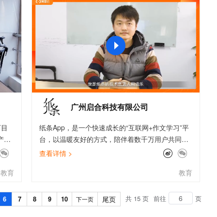
文戏情感细腻自然，动作戏激烈拳拳到肉，实现更强表演能力
支持中英文自由切换，具备更强的噪声鲁棒性
ernetes 版 ACK
云聚AI 严选权益
AI 原生数据库服务发布
SSL 证书
，一键激活高效办公新体验
理容器应用的 K8s 服务
精选AI产品，从模型到应用全链提效
Agent 数据网关
堡垒机
AI 用量加速计划
云原生数据库 PolarDB
应用
防火墙
、识别商机，让客服更高效、服务更出色。
新老同享，达量后返
Agentic Database 发布
千问办公
主机安全
NEW
的智能体编程平台
一站式AI生产力平台
AI 应用及服务市场
伶鹊
企业级人与Agent协作平台，接入和调度多个数字员工
智能客服平台，对话机器人、对话分析、智能外呼
广州启合科技有限公司
AI 应用
大模型服务平台百炼 - 全妙
下目
纸条App，是一个快速成长的“互联网+作文学习”平
大模型
应用创作平台
多模态内容创作工具，已接入 DeepSeek
产
台，以温暖友好的方式，陪伴着数千万用户共同成
自然语言处理
长，在学生和家长老师群体中拥有广泛的品牌辨识
查看详情 >
度与知名度。纸条希望以一种简单美丽的方式，更
数据标注
教育
教育
高效地帮助用户提高作文写作水平，让写作变得更
机器学习
轻松，让语文学习变得更愉悦。
息提取
与 AI 智能体进行实时音视频通话
共 15 页
前往
页
6
7
8
9
10
尾页
下一页
从文本、图片、视频中提取结构化的属性信息
构建支持视频理解的 AI 音视频实时通话应用