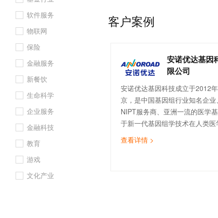
率，加速出海步伐，成就出海理
10 分钟在聊天系统中增加
专有云
软件服务
客户案例
物联网
保险
安诺优达基因
金融服务
限公司
新餐饮
安诺优达基因科技成立于2012
生命科学
京，是中国基因组行业知名企业
企业服务
NIPT服务商、亚洲一流的医学
于新一代基因组学技术在人类医
金融科技
学研究两大领域的产业化应用。
查看详情 >
教育
游戏
文化产业