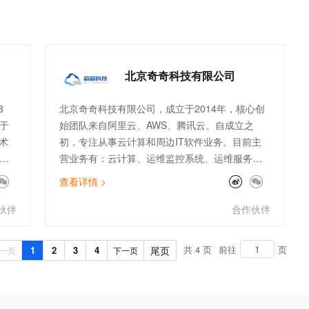
北京奇奇科技有限公司
8
北京奇奇科技有限公司，成立于2014年，核心创
于
始团队来自阿里云、AWS、腾讯云。自成立之
术
初，专注从事云计算和周边IT软件业务。目前主
营业务有：云计算、运维监控系统、运维服务外
，
包等传统业务，以及ChatGPT、数据库国产化、
查看详情 >
、
大数据分析等创新业务。公司主打专业的顾问服
已
务和技术支持能力。服务了物流、金融、零售、
伙伴
合作伙伴
及
电商、文娱、游戏等行业标杆客户。团队架构全
面，有大客户和电销团队、技术人员及架构师。
共 4 页
前往
页
1
2
3
4
尾页
一页
下一页