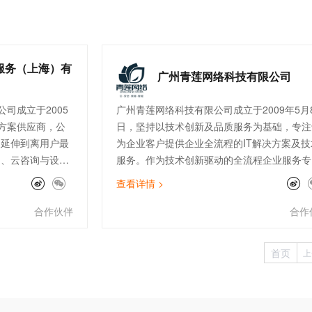
服务（上海）有
广州青莲网络科技有限公司
司成立于2005
广州青莲网络科技有限公司成立于2009年5月
方案供应商，公
日，坚持以技术创新及品质服务为基础，专注
云延伸到离用户最
为企业客户提供企业全流程的IT解决方案及技
售、云咨询与设
服务。作为技术创新驱动的全流程企业服务专
连接与加速
家，青莲围绕云、安全、数据、智能四大方向
查看详情 >
客户提供高品质的
在公有云、云安全、数据服务、IoT边缘计算
公司现拥有完善
SAP上云咨询、自动化运维等领域均有建树，
合作伙伴
合作
付、开发、售后
经成为全国上百家大型上市企业的指定IT技术
快消零售、制
服务供应商。
首页
上
行业的300多家