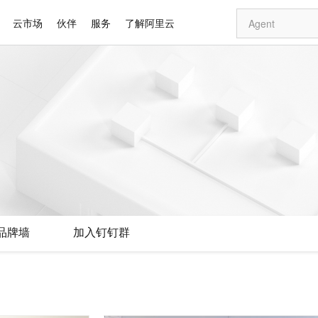
云市场
伙伴
服务
了解阿里云
AI 特惠
数据与 API
成为产品伙伴
企业增值服务
最佳实践
价格计算器
AI 场景体
基础软件
产品伙伴合
阿里云认证
市场活动
配置报价
大模型
自助选配和估算价格
新方式
睿译宝，AI翻译排版一步到位
智启 AI 普惠权益
产品生态集成认证中心
企业支持计划
云上春晚
域名与网站
千问官方 MaaS 平台，为开发者和 Agent 而生，新用户赠送 1 亿 + tokens 额度
Qwen Aud
AI Coding
阿里云Maa
2026 阿里云
云服务器 E
为企业打
数据集
Windows
大模型认证
模型
NEW
NEW
交付可用成果
值低价云产品抢先购
上传文档即自动完成翻译和格式还原
至高享 1亿+免费 tokens，加速 Al 应用落地
提供智能易用的域名与建站服务
智能编程，一键
安全可靠、
产品生态伙伴
专家技术服务
云上奥运之旅
弹性计算合作
阿里云中企出
手机三要素
宝塔 Linux
全部认证
价格优势
有专属领域专家
GLM-5.2：长任务时代开源旗舰模型
阿里云 OPC 创新助力计划
千问大模型
即刻拥有 DeepS
AI 电商营销
对象存储 O
大模型
产品生态伙伴工作台
企业增值服务台
云栖战略参考
云存储合作计
云栖大会
身份实名认证
CentOS
训练营
推动算力普惠，释放技术红利
最高返9万
多领域专家智能体,一键组建 AI 虚拟交付团队
快速构建应用程序和网站，即刻迈出上云第一步
至高百万元 Token 补贴，加速一人公司成长
多元化、高性能、安全可靠的大模型服务
真正可用的 1M 上下文,一次完成代码全链路开发
轻松解锁专属 Dee
从图文生成到
云上的中国
数据库合作计
活动全景
短信
Docker
图片和
站式影视创作平台
Hermes Agent，打造自进化智能体
Token Plan 模型订阅计划
数字证书管理服务（原SSL证书）
5 分钟轻松部署
AI 广告创作
无影云电脑
企业成长
NEW
信息公告
看见新力量
云网络合作计
OCR 文字识别
JAVA
证享300元代金券
可视化编排打通从文字构思到成片全链路闭环
全托管，含MySQL、PostgreSQL、SQL Server、MariaDB多引擎
自主进化，持久记忆，越用越聪明
Qwen3.8-Max 首发尝鲜，限时加量 10 倍，夜间低至2折
实现全站HTTPS，呈现可信的WEB访问
图文、视频一
随时随地安
Kimi-K3
HappyHors
NEW
魔搭 Mode
loud
服务实践
官网公告
品牌墙
加入钉钉群
Kimi 最新旗舰模型，长程编程与推理利器
让文字生成流
金融模力时刻
Salesforce O
版
发票查验
全能环境
Claude Code + GStack 打造工程团队
千问办公，限时限量积分加倍
Qoder
低代码高效构
AI 建站
短信服务
型
NEW
作计划
计划
创新中心
魔搭 ModelSc
健康状态
理服务
让AI从“聊天伙伴”进化为能干活的“数字员工”
安装技能 GStack，拥有专属 AI 工程团队
你的AI工作搭子，覆盖日常办公高频场景
面向真实软件的智能体编程平台
0 代码专业建
客户案例
天气预报查询
操作系统
Deepseek-v4-pro
HappyHors
态合作计划
态智能体模型
旗舰 MoE 大模型，百万上下文与顶尖推理能力
图生视频，流
同享
万小智 AI 建站低至 15元/月
Qoder CN
AI 短剧/漫剧
云原生数据库 
快递物流查询
WordPress
成为服务伙
高校合作
点，立即开启云上创新
覆盖公网/内网、递归/权威、移动APP等全场景解析服务
送.CN域名，送备案服务码
基于千问大模型等，支持代码智能生成、研发智能问答
AI助力短剧
GLM-5.2
Wan2.7-T
Ubuntu