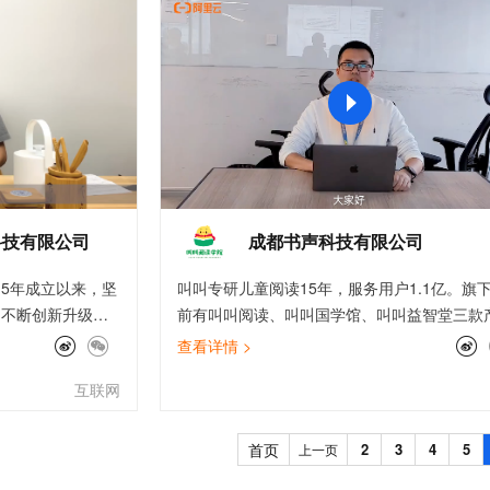
服务生态伙伴
视觉 Coding、空间感知、多模态思考等全面升级
1M上下文，专为长程任务能力而生
云工开物
企业应用
Works
Night Plan 支持 Qwen 3.8-Max
云原生大数据计算服务 MaxCompute
AI 办公
容器服务 Kub
NEW
Red Hat
30+ 款产品免费体验
Data Agent 驱动的一站式 Data+AI 开发治理平台
夜间 5 折，Qwen/Meoo/TokenPlan 客户专享
面向分析的企业级SaaS模式云数据仓库
AI智能应用
提供一站式管
科研合作
ERP
堂（旗舰版）
SUSE
智能客服
AI 应用构建
大模型原生
CRM
防护产品
2个月
自动承接线索
建站小程序
Qoder
大模型服务平台百炼-应用模版
OA 办公系统
HOT
NEW
面向真实软件
个人版上线、团队版降价；千问3.8-Max首发发尝鲜
丰富多元化的应用模版和解决方案
力提升
财税管理
模板建站
万有无界
大模型服务平台百炼-智能体
400电话
定制建站
的模型效果
灵活可视化地构建企业级 Agent
科技有限公司
成都书声科技有限公司
方案
广告营销
模板小程序
秒悟
人工智能平台 PAI
15年成立以来，坚
叫叫专研儿童阅读15年，服务用户1.1亿。旗
定制小程序
云端极速 AI 
新一代 AI 视频生成模型，深度适配广告营销等场景
AI Native 的算法工程平台，一站式完成建模、训练、推理服务部署
，不断创新升级产
前有叫叫阅读、叫叫国学馆、叫叫益智堂三款
APP 开发
卖家安全稳定快速
品。
查看详情 >
对跨境人出海痛点
建站系统
互联网
鸟数据魔方、酷鸟
为数百万跨境人构
AI 应用
10分钟微调：让0.6B模型媲美235B模
多模态数据信
率的紫鸟生态系
首页
2
3
4
5
上一页
型
依托云原生高可用架构,实现Dify私有化部署
，进而提升出海效
用1%尺寸在特定领域达到大模型90%以上效果