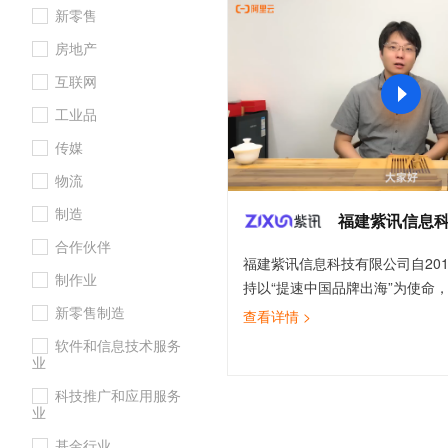
新零售
大数据开发治理平台 Data
AI 产品 免费试用
网络
安全
云开发大赛
Tableau 订阅
1亿+ 大模型 tokens 和 
房地产
可观测
入门学习赛
中间件
AI空中课堂在线直播课
云防火墙
140+云产品 免费试用
互联网
大模型服务
上云与迁云
云原生的云上边界网络安全
产品新客免费试用，最长1
数据库
工业品
生态解决方案
千问AI平台-Token Plan
企业出海
大模型ACA认证体验
大数据计算
传媒
助力企业全员 AI 认知与能
行业生态解决方案
政企业务
物流
媒体服务
千问AI平台-模型体验
开发者生态解决方案
制造
在线体验全尺寸、多种模态
福建紫讯信息
企业服务与云通信
AI 开发和 AI 应用解决
合作伙伴
Happy 系列大模型
福建紫讯信息科技有限公司自20
域名与网站
制作业
持以“提速中国品牌出海”为使命
终端用户计算
品和服务，帮助更多的跨境电商
新零售制造
查看详情 >
出海。凭借多年行业的沉淀以及
软件和信息技术服务
Serverless
大模型解决方案
的准确把握，紫讯先后开发出紫
业
卖家助手、紫鸟浏览器等产品，
开发工具
科技推广和应用服务
快速部署 Dify，高效搭建 
建了一个全方位、多保障、高效
业
迁移与运维管理
统。获得阿里云等多项技术支持
基金行业