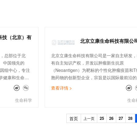
想。
一个 AI 助手
超强辅助，Bol
即刻拥有 DeepSeek-R1 满血版
在企业官网、通讯软件中为客户提供 AI 客服
多种方案随心选，轻松解锁专属 DeepSeek
科技（北京）有
北京立康生命科技有限公
年，总部位于北
北京立康生命科技有限公司是一家自主研发，
、中国领先的
有自主知识产权，开发以肿瘤新生抗原
基因组中心，专注
（Neoantigen）为靶标的个性化肿瘤疫苗和T
学健康和生命科
胞药物的创新型企业，宗旨是以国际最前沿的
准诊断技术和细胞技术，开发First in Class
查看详情 >
疫细胞药物。
生命科学
生命
首页
25
26
27
28
上一页