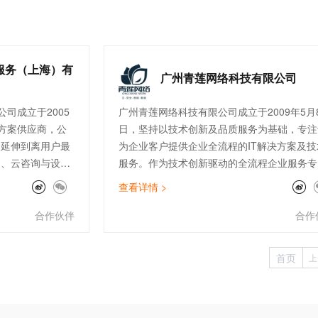
服务（上海）有
广州青莲网络科技有限公司
司成立于2005
广州青莲网络科技有限公司成立于2009年5月
方案供应商，公
日，坚持以技术创新及品质服务为基础，专注
云延伸到离用户最
为企业客户提供企业全流程的IT解决方案及技
售、云咨询与设
服务。作为技术创新驱动的全流程企业服务专
连接与加速
家，青莲围绕云、安全、数据、智能四大方向
查看详情 >
客户提供高品质的
在公有云、云安全、数据服务、IoT边缘计算
公司现拥有完善
SAP上云咨询、自动化运维等领域均有建树，
合作伙伴
合作
付、开发、售后
经成为全国上百家大型上市企业的指定IT技术
快消零售、制
服务供应商。
首页
上
行业的300多家