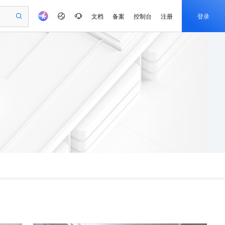
文档
备案
控制台
注册
登录
验
作计划
器
AI 活动
专业服务
服务伙伴合作计划
开发者社区
加入我们
产品动态
服务平台百炼
阿里云 OPC 创新助力计划
一站式生成采购清单，支持单品或批量购买
可编辑精美 PPT 文稿
S产品伙伴计划（繁花）
峰会
CS
造的大模型服务与应用开发平台
Agency Agents：拥有专属领域专家
AI 生产力先锋
Al MaaS 服务伙伴赋能合作
域名
博文
Careers
至高可申请百万元
Qwen3.8-Max 模型上线
 轻松生成专业的 PPT
开启高性价比 AI 编程新体验
弹性可伸缩的云计算服务
先锋实践拓展 AI 生产力的边界
多领域专家智能体,一键组建 AI 虚拟交付团队
Token 补贴，五大权
计划
海大会
伙伴信用分合作计划
商标
问答
社会招聘
益加速 OPC 成功
帕鲁游戏服务器
SS
HappyHorse 打造一站式影视创作平台
飞天发布时刻
HOT
Open Search 向量检索版支
划
备案
电子书
校园招聘
联机服务器，轻松开启游戏
视频创作，一键激活电商全链路生产力
稳定、安全、高性价比、高性能的云存储服务
所见，即是所愿
持视频检索 Pipeline 功能
可视化编排打通从文字构思到成片全链路闭环
更多支持
划
公司注册
镜像站
视频生成
语音识别与合成
 智能体与工作流应用
漫剧工坊：一站式动画创作平台
AI 实训营
应用身份服务 (IDaaS)
合作伙伴培训与认证
划
上云迁移
站生成，高效打造优质广告素材
全接入的云上超级电脑
通过阿里云百炼高效搭建AI应用,助力高效开发
快速生产连贯的高质量长漫剧
从基础到进阶，Agent 创客手把手教你
OpenClaw 管理能力上线
e-1.1-T2V
Qwen3-TTS-Flash
lScope
我要反馈
查询合作伙伴
畅细腻的高质量视频
离线语音合成大模型，多语言方言自适应，低延迟高稳定
n Alibaba Cloud ISV 合作
代维服务
建企业门户网站
10 分钟搭建微信、支付宝小程序
MaxCompute MaxFrame 提
创新加速
ope
登录合作伙伴管理后台
我要建议
站，无忧落地极速上线
以可视化方式快速构建移动和 PC 门户网站
国内短信简单易用，安全可靠，秒级触达，全球覆盖200+国家和地区。
高效部署网站，快速应用到小程序
供自动弹性内存功能
e-1.1-I2V
Cosyvoice-V3-Flash
安全
畅自然，细节丰富
高表现力语音合成大模型，语音克隆听感自然
我要投诉
PolarDB
上云场景组合购
Milvus 弹性伸缩功能新增节
伴
漫剧创作，剧本、分镜、视频高效生成
100%兼容MySQL、PostgreSQL，兼容Oracle，支持集中和分布式
覆盖90%+业务场景，专享组合折扣价
点支持范围
2V
VPN
Fun-ASR