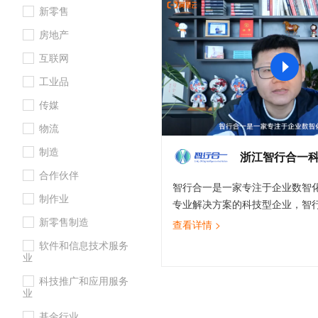
新零售
大数据开发治理平台 Data
AI 产品 免费试用
网络
安全
云开发大赛
Tableau 订阅
1亿+ 大模型 tokens 和 
房地产
可观测
入门学习赛
中间件
AI空中课堂在线直播课
云防火墙
140+云产品 免费试用
互联网
大模型服务
上云与迁云
云原生的云上边界网络安全
产品新客免费试用，最长1
数据库
工业品
生态解决方案
千问AI平台-Token Plan
企业出海
大模型ACA认证体验
大数据计算
传媒
助力企业全员 AI 认知与能
行业生态解决方案
政企业务
物流
媒体服务
千问AI平台-模型体验
开发者生态解决方案
制造
在线体验全尺寸、多种模态
浙江智行合一
企业服务与云通信
AI 开发和 AI 应用解决
合作伙伴
Happy 系列大模型
智行合一是一家专注于企业数智
域名与网站
制作业
专业解决方案的科技型企业，智
终端用户计算
为本，以技术，软件，咨询，服
新零售制造
查看详情 >
心业务布局，帮助企业商业更智
软件和信息技术服务
Serverless
大模型解决方案
业核心业务赋能，提供战略、业
业
运营全链路，全要素，全场景全
开发工具
科技推广和应用服务
快速部署 Dify，高效搭建 
道，全生命周期解构，重构和持
业
迁移与运维管理
智化商业赋能增值。
基金行业