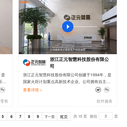
文戏情感细腻自然，动作戏激烈拳拳到肉，实现更强表演能力
支持中英文自由切换，具备更强的噪声鲁棒性
ernetes 版 ACK
云聚AI 严选权益
AI 原生数据库服务发布
SSL 证书
，一键激活高效办公新体验
理容器应用的 K8s 服务
精选AI产品，从模型到应用全链提效
Agent 数据网关
堡垒机
AI 用量加速计划
云原生数据库 PolarDB
应用
防火墙
、识别商机，让客服更高效、服务更出色。
新老同享，达量后返
Agentic Database 发布
千问办公
主机安全
NEW
的智能体编程平台
一站式AI生产力平台
AI 应用及服务市场
伶鹊
浙江正元智慧科技股份有限公
企业级人与Agent协作平台，接入和调度多个数字员工
智能客服平台，对话机器人、对话分析、智能外呼
AI 应用
司
大模型服务平台百炼 - 全妙
）是
浙江正元智慧科技股份有限公司创建于1994年，是
大模型
应用创作平台
多模态内容创作工具，已接入 DeepSeek
距今
国家火炬计划重点高新技术企业。公司拥有自主研
自然语言处理
港特
发生产的百余项软件著作权、专利及多系列核心硬
查看详情 >
内。
件产品。产品通过公安部、人民银行认证，先后获
数据标注
新零售
软件服务
板上
得“武警部队科技进步一等奖”、“国家金卡工程金蚂
机器学习
奶始
蚁奖”、“中国国际软件博览会金奖”。公司在原有一
息提取
与 AI 智能体进行实时音视频通话
品
卡通的基础上，运用新一代AIoT（人工智能+大数
共 15 页
前往
页
5
6
7
8
9
尾页
下一页
从文本、图片、视频中提取结构化的属性信息
构建支持视频理解的 AI 音视频实时通话应用
展作
据+区块链+云计算+ 物联网技术），着力构建物联