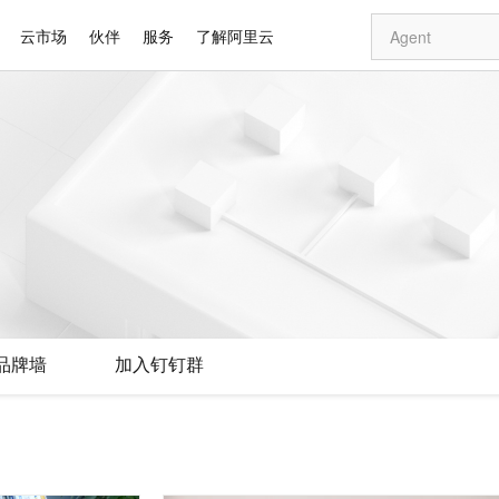
云市场
伙伴
服务
了解阿里云
AI 特惠
数据与 API
成为产品伙伴
企业增值服务
最佳实践
价格计算器
AI 场景体
基础软件
产品伙伴合
阿里云认证
市场活动
配置报价
大模型
自助选配和估算价格
步到位
智启 AI 普惠权益
产品生态集成认证中心
企业支持计划
云上春晚
域名与网站
Qwen Audio：打造专属 AI 语音助手
千问官方 MaaS 平台，为开发者和 Agent 而生，新用户赠送 1 亿 + tokens 额度
一句话生成原生
AI Coding
阿里云Maa
2026 阿里云
云服务器 E
为企业打
数据集
Windows
大模型认证
模型
NEW
NEW
格式还原
值低价云产品抢先购
至高享 1亿+免费 tokens，加速 Al 应用落地
提供智能易用的域名与建站服务
Qwen-Audio-3.0-Realtime 端到端实时语音角色扮演
输入一句话想法,
智能编程，一键
安全可靠、
产品生态伙伴
专家技术服务
云上奥运之旅
弹性计算合作
阿里云中企出
手机三要素
宝塔 Linux
全部认证
价格优势
开源旗舰模型
即刻拥有 DeepSeek-V4-Pro
阿里云 OPC 创新助力计划
千问大模型
一键部署幻兽
AI 电商营销
对象存储 O
大模型
产品生态伙伴工作台
企业增值服务台
云栖战略参考
云存储合作计
云栖大会
身份实名认证
CentOS
训练营
推动算力普惠，释放技术红利
最高返9万
真正可用的 1M 上下文,一次完成代码全链路开发
快速构建应用程序和网站，即刻迈出上云第一步
轻松解锁专属 DeepSeek-V4-Pro
至高百万元 Token 补贴，加速一人公司成长
多元化、高性能、安全可靠的大模型服务
一键购买专属
从图文生成到
云上的中国
数据库合作计
活动全景
短信
Docker
图片和
自进化智能体
5 分钟轻松部署专属 QwenPaw
Token Plan 模型订阅计划
数字证书管理服务（原SSL证书）
高效搭建 AI
AI 广告创作
无影云电脑
企业成长
NEW
HOT
信息公告
看见新力量
云网络合作计
OCR 文字识别
JAVA
越聪明
证享300元代金券
全托管，含MySQL、PostgreSQL、SQL Server、MariaDB多引擎
Qwen3.8-Max 首发尝鲜，限时加量 10 倍，夜间低至2折
实现全站HTTPS，呈现可信的WEB访问
从聊天伙伴进化为能主动干活的本地数字员工
图文、视频一
随时随地安
Kimi-K3
HappyHors
NEW
魔搭 Mode
loud
服务实践
官网公告
品牌墙
加入钉钉群
Kimi 最新旗舰模型，长程编程与推理利器
让文字生成流
金融模力时刻
Salesforce O
版
发票查验
全能环境
Claude Code + GStack 打造工程团队
千问办公，限时限量积分加倍
Qoder
低代码高效构
AI 建站
短信服务
型
NEW
作计划
计划
创新中心
魔搭 ModelSc
健康状态
理服务
让AI从“聊天伙伴”进化为能干活的“数字员工”
安装技能 GStack，拥有专属 AI 工程团队
你的AI工作搭子，覆盖日常办公高频场景
面向真实软件的智能体编程平台
0 代码专业建
客户案例
天气预报查询
操作系统
Deepseek-v4-pro
HappyHors
态合作计划
态智能体模型
旗舰 MoE 大模型，百万上下文与顶尖推理能力
图生视频，流
同享
万小智 AI 建站低至 15元/月
Qoder CN
AI 短剧/漫剧
云原生数据库 
快递物流查询
WordPress
成为服务伙
高校合作
点，立即开启云上创新
覆盖公网/内网、递归/权威、移动APP等全场景解析服务
送.CN域名，送备案服务码
基于千问大模型等，支持代码智能生成、研发智能问答
AI助力短剧
GLM-5.2
Wan2.7-T
Ubuntu