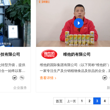
服务生态伙伴
视觉 Coding、空间感知、多模态思考等全面升级
1M上下文，专为长程任务能力而生
云工开物
企业应用
Works
Night Plan 支持 Qwen 3.8-Max
云原生大数据计算服务 MaxCompute
AI 办公
容器服务 Kub
NEW
Red Hat
30+ 款产品免费体验
Data Agent 驱动的一站式 Data+AI 开发治理平台
夜间 5 折，Qwen/Meoo/TokenPlan 客户专享
面向分析的企业级SaaS模式云数据仓库
AI智能应用
提供一站式管
科研合作
ERP
堂（旗舰版）
SUSE
智能客服
AI 应用构建
大模型原生
CRM
防护产品
2个月
自动承接线索
建站小程序
Qoder
大模型服务平台百炼-应用模版
OA 办公系统
HOT
NEW
面向真实软件
个人版上线、团队版降价；千问3.8-Max首发发尝鲜
丰富多元化的应用模版和解决方案
力提升
财税管理
模板建站
万有无界
大模型服务平台百炼-智能体
400电话
定制建站
的模型效果
灵活可视化地构建企业级 Agent
科技有限公司
维他奶有限公司
方案
广告营销
模板小程序
秒悟
人工智能平台 PAI
化转型升级，提供
维他奶国际集团有限公司（以下简称“维他奶”
定制小程序
云端极速 AI 
新一代 AI 视频生成模型，深度适配广告营销等场景
AI Native 的算法工程平台，一站式完成建模、训练、推理服务部署
行合一始终以客户
一家专注生产及分销植物食品及饮品的企业，
APP 开发
务，运营等多个核
已有80年的历史。维他奶全球总部设于中国香
查看详情 >
能，更高效。为企
别行政区，中国内地总部位于广州南沙自贸区
建站系统
企业服务
务、组织、技术和
维他奶（00345.HK）已在香港联合交易所主
触点，全网全渠
市。 自1940年由罗桂祥博士创立以来，维他
AI 应用
10分钟微调：让0.6B模型媲美235B模
多模态数据信
续优化服务，为数
终坚守创立愿景，致力于为消费者提供各种高
首页
1
2
3
4
上一页
型
依托云原生高可用架构,实现Dify私有化部署
质、多样化的产品，以营养、美味及可持续发
用1%尺寸在特定领域达到大模型90%以上效果