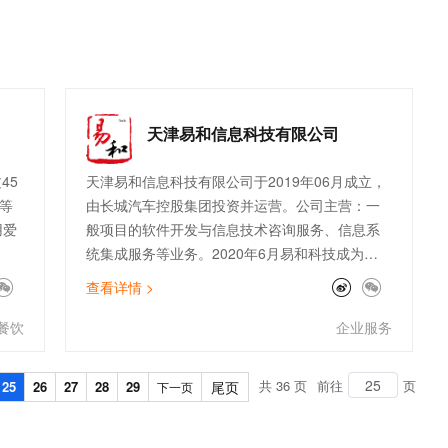
同时
中台、业务中台、数据中台、算法中台，推出一体
t.diy 一步搞定创意建站
构建大模型应用的安全防护体系
在生
化智能化的协同融合服务平台，打造多技术融合、
通过自然语言交互简化开发流程,全栈开发支持
通过阿里云安全产品对 AI 应用进行安全防护
同
多主体协同、多场景应用的智慧园区全面解决方
和销
案。核心业务覆盖校园、企事业、社区等，成为智
标的
慧园区解决方案引领者。
。
天津易和信息科技有限公司
奶基
45
天津易和信息科技有限公司于2019年06月成立，
原装
等
由长城汽车控股集团投资并运营。公司主营：一
方
用爱
般项目的软件开发与信息技术咨询服务、信息系
菊花
统集成服务等业务。2020年6月易和科技成为中
体实
德合资科技公司，成为国内鲜有的具备汽车整车
查看详情 >
厂背景和国际再保险业务经验融合的合资科技公
司。未来为您可以输出车服务、续保、车险、资
餐饮
企业服务
金、BI等综合解决方案，同时具备权限管理、数
据聚合、消息管理、规则管理、业务中台等技术
共 36 页
前往
页
25
26
27
28
29
尾页
下一页
能力，已经服务上千家整车厂经销商及经销商集
团，保障系统7*24小时的稳定运转。