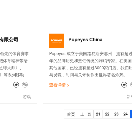
为开拓产品方针。维他奶在推广可持续营养的
一个 AI 助手
超强辅助，Bol
即刻拥有 DeepSeek-R1 满血版
也十分重视社会责任，致力回馈社区，并竭力
在企业官网、通讯软件中为客户提供 AI 客服
多种方案随心选，轻松解锁专属 DeepSeek
产营运中提升资源使用率，在促进大众健康的
时，积极保护地球环境。 维他奶公司主要生产
售以植物为本的饮品，包括以「维他奶」为商
植物蛋白饮料和以「维他」为商标的茶饮料等
有限公司
Popeyes China
「维他奶」的主要产品系列，除了经典的维他
础系列，近年来还推出了高端豆奶产品“健康加
洲领先的体育赛事
Popeyes 成立于美国路易斯安那州，拥有超过
法”植物奶系列、咖啡大师茶艺大师系列、澳洲
把体育精神带给
年的品牌历史和烹饪传统的炸鸡专家。在美国
进口植物奶系列等。而在「维他」茶饮料产品
足球大师》、
其他国家，已经拥有超过3000家门店。我们
面，除了备受消费者喜爱的维他柠檬茶、维他
人》等系列移动游
与灵魂，时间与关怀制作出世界著名炸鸡。
茶，还推出了维他无糖茶系列等，帮助年轻群
和玩家口碑。目
查看详情 >
践健康的生活方式。
、成都拥有研发中
、NBA、中超、
游戏
新
以及皇家马德
际米兰、阿森
首页
21
22
23
24
上一页
门俱乐部的授权
育版权最为完整