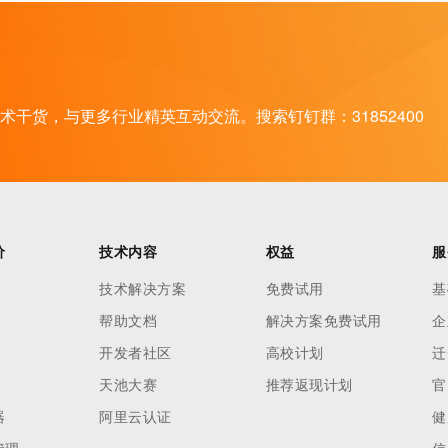
干货，与更多行业精英互动交流。搜索钉钉群：31852400