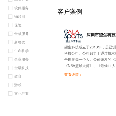
10 分钟在聊天系统中增加
专有云
软件服务
客户案例
物联网
保险
金融服务
深圳市望尘科技
新餐饮
望尘科技成立于2013年，是亚
生命科学
科技公司。公司致力于通过技术
企业服务
全世界每一个人。公司研发的《
《NBA篮球大师》、《最佳11
金融科技
戏在全球赢得了卓越的市场表现
查看详情 >
教育
前公司拥有超过200人，在深圳
心。望尘科技拥有国际球员工会
游戏
CBA等世界级的联赛、体育联盟
文化产业
里、巴塞罗那、拜仁慕尼黑、国
纳、曼彻斯特城等十余家欧洲豪
合作。望尘因此成为全球拥有体
的科技公司之一。