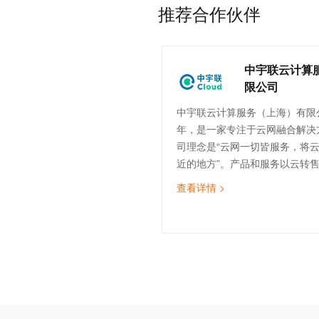
推荐合作伙伴
中宇联云计算
限公司
中宇联云计算服务（上海）有限公
年，是一家专注于云网融合解决
司理念是“云网一切皆服务，将
近的地方”。产品和服务以云转
计、云实施与迁移、云运维、云
查看详情 >
（SDWAN）为核心，致力于为
云服务，助力企业数字化转型。
的技术团队，覆盖售前、实施交
运维等。截止目前，中宇联已为
造、医疗、金融、物流、互联网等
企业提供云网服务。