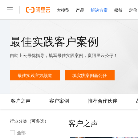
大模型
产品
解决方案
权益
定价
大模型
产品
解决方案
权益
定价
云市场
伙伴
服务
了解阿里云
精选产品
精选解决方案
普惠上云
产品定价
精选商城
成为销售伙伴
售前咨询
为什么选择阿里云
最佳实践客户案例
千问AI平台
了解云产品的定价详情
大模型服务平台百炼
睿译宝，AI翻译排版一
普惠上云 官方力荐
分销伙伴
在线服务
网站建设
什么是云计算
大
大模型服务与应用平台
上传文档即自动完成翻译和
云服务器38元/年起，超
自助上云最优指导，填写最佳实践案例，赢阿里云公仔！
咨询伙伴
多端小程序
技术领先
云上成本管理
售后服务
轻量应用服务器
GLM-5.2：长任务时代
官方推荐返现计划
大模型
精选产品
精选解决方案
Salesforce 国际版订阅
稳定可靠
管理和优化成本
推荐新用户得奖励，单订单
最佳实践官方频道
填实践案例赢公仔
销售伙伴合作计划
自助服务
友盟天域
安全合规
人工智能与机器学习
AI
文本生成
云数据库 RDS
Hermes Agent，打造
云工开物
无影生态合作计划
在线服务
观测云
分析师报告
自主进化，持久记忆，越用
高校专属算力普惠，学生认
计算
互联网应用开发
Qwen3.8-Max
HOT
Salesforce On Alibaba C
工单服务
客户之声
客户案例
推荐合作伙伴
智能体时代全能旗舰模型
Tuya 物联网平台阿里云
研究报告与白皮书
人工智能平台 PAI
快速拥有专属 OpenClaw
大模
Consulting Partner 合
大数据
容器
免费试用
短信专区
一站式AI开发、训练和推
蓝凌 OA
Qwen3.7-Plus
AI 大模型销售与服务生
现代化应用
存储
天池大赛
客户之声
行业分类（可多选）
能看、能想、能动手的多模
云解析DNS
解决方案免费试用 新老
电子合同
最高领取价值200元试用
安全
网络与CDN
全部
AI 算法大赛
Qwen3-VL-Plus
畅捷通