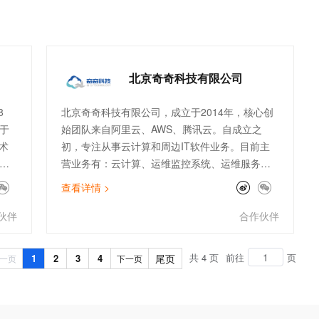
北京奇奇科技有限公司
8
北京奇奇科技有限公司，成立于2014年，核心创
于
始团队来自阿里云、AWS、腾讯云。自成立之
术
初，专注从事云计算和周边IT软件业务。目前主
营业务有：云计算、运维监控系统、运维服务外
，
包等传统业务，以及ChatGPT、数据库国产化、
查看详情 >
、
大数据分析等创新业务。公司主打专业的顾问服
已
务和技术支持能力。服务了物流、金融、零售、
伙伴
合作伙伴
及
电商、文娱、游戏等行业标杆客户。团队架构全
面，有大客户和电销团队、技术人员及架构师。
共 4 页
前往
页
1
2
3
4
尾页
一页
下一页