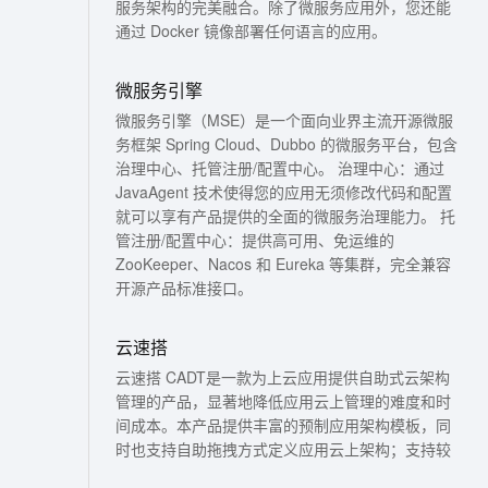
服务架构的完美融合。除了微服务应用外，您还能
文戏情感细腻自然，动作戏激烈拳拳到肉，实现更强表演能力
支持中英文自由切换，具备更强的噪声鲁棒性
ernetes 版 ACK
云聚AI 严选权益
AI 原生数据库服务发布
SSL 证书
通过 Docker 镜像部署任何语言的应用。
，一键激活高效办公新体验
理容器应用的 K8s 服务
精选AI产品，从模型到应用全链提效
Agent 数据网关
堡垒机
AI 用量加速计划
微服务引擎
云原生数据库 PolarDB
应用
防火墙
、识别商机，让客服更高效、服务更出色。
新老同享，达量后返
Agentic Database 发布
微服务引擎（MSE）是一个面向业界主流开源微服
千问办公
主机安全
NEW
务框架 Spring Cloud、Dubbo 的微服务平台，包含
的智能体编程平台
一站式AI生产力平台
治理中心、托管注册/配置中心。 治理中心：通过
JavaAgent 技术使得您的应用无须修改代码和配置
AI 应用及服务市场
伶鹊
就可以享有产品提供的全面的微服务治理能力。 托
企业级人与Agent协作平台，接入和调度多个数字员工
智能客服平台，对话机器人、对话分析、智能外呼
管注册/配置中心：提供高可用、免运维的
AI 应用
ZooKeeper、Nacos 和 Eureka 等集群，完全兼容
大模型服务平台百炼 - 全妙
开源产品标准接口。
大模型
应用创作平台
多模态内容创作工具，已接入 DeepSeek
自然语言处理
云速搭
数据标注
云速搭 CADT是一款为上云应用提供自助式云架构
管理的产品，显著地降低应用云上管理的难度和时
机器学习
间成本。本产品提供丰富的预制应用架构模板，同
息提取
与 AI 智能体进行实时音视频通话
时也支持自助拖拽方式定义应用云上架构；支持较
从文本、图片、视频中提取结构化的属性信息
构建支持视频理解的 AI 音视频实时通话应用
多阿里云服务的配置和管理。用户可以方便的对云