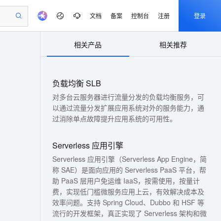
文档
备案
控制台
注册
登录
相关产品
相关推荐
验
作计划
器
AI 活动
专业服务
服务伙伴合作计划
开发者社区
加入我们
产品动态
服务平台百炼
阿里云 OPC 创新助力计划
一站式生成采购清单，支持单品或批量购买
io：打造专属 AI 语音助手
S产品伙伴计划（繁花）
峰会
CS
造的大模型服务与应用开发平台
一句话生成原生可编辑精美 PPT 文稿
AI 生产力先锋
Al MaaS 服务伙伴赋能合作
域名
博文
Careers
至高可申请百万元
负载均衡 SLB
Qwen3.8-Max 模型上线
开启高性价比 AI 编程新体验
弹性可伸缩的云计算服务
Qwen-Audio-3.0-Realtime 端到端实时语音角色扮演
输入一句话想法, 轻松生成专业的 PPT
先锋实践拓展 AI 生产力的边界
Token 补贴，五大权
计划
海大会
伙伴信用分合作计划
商标
问答
社会招聘
对多台云服务器进行流量分发的负载均衡服务，可
益加速 OPC 成功
eek-V4-Pro
SS
一键部署幻兽帕鲁游戏服务器
飞天发布时刻
以通过流量分发扩展应用系统对外的服务能力，通
HOT
Open Search 向量检索版支
划
备案
电子书
校园招聘
pSeek-V4-Pro
视频创作，一键激活电商全链路生产力
稳定、安全、高性价比、高性能的云存储服务
一键购买专属联机服务器，轻松开启游戏
所见，即是所愿
持视频检索 Pipeline 功能
过消除单点故障提升应用系统的可用性。
更多支持
划
公司注册
镜像站
视频生成
语音识别与合成
专属 QwenPaw
漫剧工坊：一站式动画创作平台
AI 实训营
HOT
应用身份服务 (IDaaS)
合作伙伴培训与认证
Serverless 应用引擎
划
上云迁移
站生成，高效打造优质广告素材
全接入的云上超级电脑
从聊天伙伴进化为能主动干活的本地数字员工
快速生产连贯的高质量长漫剧
从基础到进阶，Agent 创客手把手教你
OpenClaw 管理能力上线
e-1.1-T2V
Qwen3-TTS-Flash
lScope
我要反馈
Serverless 应用引擎（Serverless App Engine，简
查询合作伙伴
畅细腻的高质量视频
离线语音合成大模型，多语言方言自适应，低延迟高稳定
n Alibaba Cloud ISV 合作
代维服务
建企业门户网站
10 分钟搭建微信、支付宝小程序
MaxCompute MaxFrame 提
称 SAE）是面向应用的 Serverless PaaS 平台，帮
创新加速
ope
登录合作伙伴管理后台
我要建议
站，无忧落地极速上线
以可视化方式快速构建移动和 PC 门户网站
国内短信简单易用，安全可靠，秒级触达，全球覆盖200+国家和地区。
高效部署网站，快速应用到小程序
供自动弹性内存功能
助 PaaS 层用户免运维 IaaS，按需使用，按量计
e-1.1-I2V
Cosyvoice-V3-Flash
费，实现低门槛微服务应用上云，有效解决成本及
安全
畅自然，细节丰富
高表现力语音合成大模型，语音克隆听感自然
我要投诉
PolarDB
上云场景组合购
Milvus 弹性伸缩功能新增节
伴
效率问题。支持 Spring Cloud、Dubbo 和 HSF 等
漫剧创作，剧本、分镜、视频高效生成
100%兼容MySQL、PostgreSQL，兼容Oracle，支持集中和分布式
覆盖90%+业务场景，专享组合折扣价
点支持范围
流行的开发框架，真正实现了 Serverless 架构和微
2V
VPN
Fun-ASR