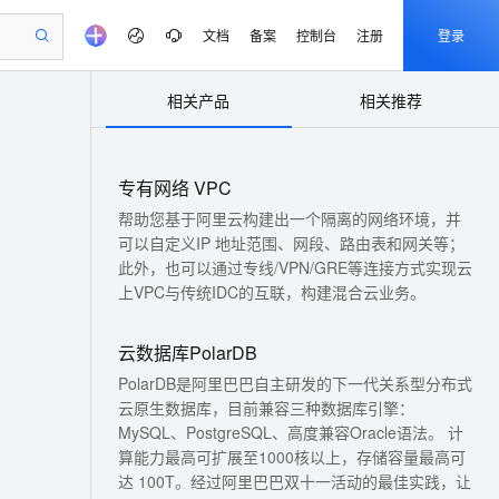
文档
备案
控制台
注册
登录
相关产品
相关推荐
验
作计划
器
AI 活动
专业服务
服务伙伴合作计划
开发者社区
加入我们
产品动态
服务平台百炼
阿里云 OPC 创新助力计划
一站式生成采购清单，支持单品或批量购买
io：打造专属 AI 语音助手
S产品伙伴计划（繁花）
峰会
CS
造的大模型服务与应用开发平台
一句话生成原生可编辑精美 PPT 文稿
AI 生产力先锋
Al MaaS 服务伙伴赋能合作
域名
博文
Careers
至高可申请百万元
专有网络 VPC
Qwen3.8-Max 模型上线
开启高性价比 AI 编程新体验
弹性可伸缩的云计算服务
Qwen-Audio-3.0-Realtime 端到端实时语音角色扮演
输入一句话想法, 轻松生成专业的 PPT
先锋实践拓展 AI 生产力的边界
Token 补贴，五大权
计划
海大会
伙伴信用分合作计划
商标
问答
社会招聘
帮助您基于阿里云构建出一个隔离的网络环境，并
益加速 OPC 成功
eek-V4-Pro
SS
一键部署幻兽帕鲁游戏服务器
飞天发布时刻
可以自定义IP 地址范围、网段、路由表和网关等；
HOT
Open Search 向量检索版支
划
备案
电子书
校园招聘
pSeek-V4-Pro
视频创作，一键激活电商全链路生产力
稳定、安全、高性价比、高性能的云存储服务
一键购买专属联机服务器，轻松开启游戏
所见，即是所愿
持视频检索 Pipeline 功能
此外，也可以通过专线/VPN/GRE等连接方式实现云
更多支持
划
上VPC与传统IDC的互联，构建混合云业务。
公司注册
镜像站
视频生成
语音识别与合成
专属 QwenPaw
漫剧工坊：一站式动画创作平台
AI 实训营
HOT
应用身份服务 (IDaaS)
合作伙伴培训与认证
划
上云迁移
站生成，高效打造优质广告素材
全接入的云上超级电脑
从聊天伙伴进化为能主动干活的本地数字员工
快速生产连贯的高质量长漫剧
从基础到进阶，Agent 创客手把手教你
OpenClaw 管理能力上线
e-1.1-T2V
Qwen3-TTS-Flash
云数据库PolarDB
lScope
我要反馈
查询合作伙伴
畅细腻的高质量视频
离线语音合成大模型，多语言方言自适应，低延迟高稳定
n Alibaba Cloud ISV 合作
代维服务
建企业门户网站
10 分钟搭建微信、支付宝小程序
MaxCompute MaxFrame 提
PolarDB是阿里巴巴自主研发的下一代关系型分布式
创新加速
ope
登录合作伙伴管理后台
我要建议
站，无忧落地极速上线
以可视化方式快速构建移动和 PC 门户网站
国内短信简单易用，安全可靠，秒级触达，全球覆盖200+国家和地区。
高效部署网站，快速应用到小程序
供自动弹性内存功能
云原生数据库，目前兼容三种数据库引擎：
e-1.1-I2V
Cosyvoice-V3-Flash
MySQL、PostgreSQL、高度兼容Oracle语法。 计
安全
畅自然，细节丰富
高表现力语音合成大模型，语音克隆听感自然
我要投诉
PolarDB
上云场景组合购
Milvus 弹性伸缩功能新增节
伴
算能力最高可扩展至1000核以上，存储容量最高可
漫剧创作，剧本、分镜、视频高效生成
100%兼容MySQL、PostgreSQL，兼容Oracle，支持集中和分布式
覆盖90%+业务场景，专享组合折扣价
点支持范围
达 100T。经过阿里巴巴双十一活动的最佳实践，让
2V
VPN
Fun-ASR