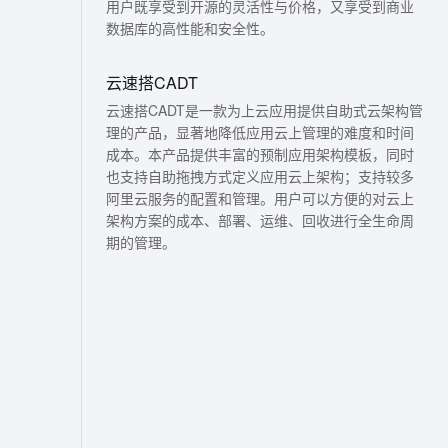
用户既享受到开源的灵活性与价格，又享受到商业
文戏情感细腻自然，动作戏激烈拳拳到肉，实现更强表演能力
支持中英文自由切换，具备更强的噪声鲁棒性
ernetes 版 ACK
云聚AI 严选权益
AI 原生数据库服务发布
SSL 证书
数据库的高性能和安全性。
，一键激活高效办公新体验
理容器应用的 K8s 服务
精选AI产品，从模型到应用全链提效
Agent 数据网关
堡垒机
AI 用量加速计划
云速搭CADT
云原生数据库 PolarDB
应用
防火墙
、识别商机，让客服更高效、服务更出色。
新老同享，达量后返
Agentic Database 发布
云速搭CADT是一款为上云应用提供自助式云架构管
千问办公
主机安全
NEW
理的产品，显著地降低应用云上管理的难度和时间
的智能体编程平台
一站式AI生产力平台
成本。本产品提供丰富的预制应用架构模板，同时
也支持自助拖拽方式定义应用云上架构；支持较多
AI 应用及服务市场
伶鹊
阿里云服务的配置和管理。用户可以方便的对云上
企业级人与Agent协作平台，接入和调度多个数字员工
智能客服平台，对话机器人、对话分析、智能外呼
架构方案的成本、部署、运维、回收进行全生命周
AI 应用
期的管理。
大模型服务平台百炼 - 全妙
大模型
应用创作平台
多模态内容创作工具，已接入 DeepSeek
自然语言处理
数据标注
机器学习
息提取
与 AI 智能体进行实时音视频通话
从文本、图片、视频中提取结构化的属性信息
构建支持视频理解的 AI 音视频实时通话应用