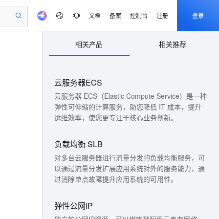
文档
备案
控制台
注册
登录
相关产品
相关推荐
验
作计划
器
AI 活动
专业服务
服务伙伴合作计划
开发者社区
加入我们
产品动态
服务平台百炼
阿里云 OPC 创新助力计划
一站式生成采购清单，支持单品或批量购买
可编辑精美 PPT 文稿
S产品伙伴计划（繁花）
峰会
CS
造的大模型服务与应用开发平台
Agency Agents：拥有专属领域专家
AI 生产力先锋
Al MaaS 服务伙伴赋能合作
域名
博文
Careers
PolarDB Agentic Database
至高可申请百万元
云服务器ECS
 轻松生成专业的 PPT
开启高性价比 AI 编程新体验
弹性可伸缩的云计算服务
先锋实践拓展 AI 生产力的边界
发布
多领域专家智能体,一键组建 AI 虚拟交付团队
Token 补贴，五大权
计划
海大会
伙伴信用分合作计划
商标
问答
社会招聘
云服务器 ECS（Elastic Compute Service）是一种
益加速 OPC 成功
帕鲁游戏服务器
SS
HappyHorse 打造一站式影视创作平台
飞天发布时刻
HOT
弹性可伸缩的计算服务，助您降低 IT 成本，提升
秒悟 Meoo CLI 支持一键部
划
备案
电子书
校园招聘
联机服务器，轻松开启游戏
视频创作，一键激活电商全链路生产力
稳定、安全、高性价比、高性能的云存储服务
所见，即是所愿
署项目至阿里云账号
可视化编排打通从文字构思到成片全链路闭环
运维效率，使您更专注于核心业务创新。
更多支持
划
公司注册
镜像站
视频生成
语音识别与合成
 智能体与工作流应用
漫剧工坊：一站式动画创作平台
AI 实训营
Flink OSS 支持
合作伙伴培训与认证
负载均衡 SLB
划
上云迁移
站生成，高效打造优质广告素材
全接入的云上超级电脑
通过阿里云百炼高效搭建AI应用,助力高效开发
快速生产连贯的高质量长漫剧
从基础到进阶，Agent 创客手把手教你
AssumeRole 角色自定义
e-1.1-T2V
Qwen3-TTS-Flash
lScope
我要反馈
对多台云服务器进行流量分发的负载均衡服务，可
查询合作伙伴
畅细腻的高质量视频
离线语音合成大模型，多语言方言自适应，低延迟高稳定
n Alibaba Cloud ISV 合作
代维服务
建企业门户网站
10 分钟搭建微信、支付宝小程序
百炼 Qwen3.7-Flash 系列模
以通过流量分发扩展应用系统对外的服务能力，通
创新加速
ope
登录合作伙伴管理后台
我要建议
站，无忧落地极速上线
以可视化方式快速构建移动和 PC 门户网站
国内短信简单易用，安全可靠，秒级触达，全球覆盖200+国家和地区。
高效部署网站，快速应用到小程序
型发布
过消除单点故障提升应用系统的可用性。
e-1.1-I2V
Cosyvoice-V3-Flash
安全
畅自然，细节丰富
高表现力语音合成大模型，语音克隆听感自然
我要投诉
PolarDB
上云场景组合购
伴
Qoder CN V1.7.0 发布
弹性公网IP
漫剧创作，剧本、分镜、视频高效生成
100%兼容MySQL、PostgreSQL，兼容Oracle，支持集中和分布式
覆盖90%+业务场景，专享组合折扣价
2V
VPN
Fun-ASR