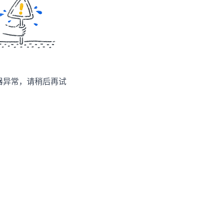
服务生态伙伴
视觉 Coding、空间感知、多模态思考等全面升级
1M上下文，专为长程任务能力而生
云工开物
企业应用
Works
Night Plan 支持 Qwen 3.8-Max
云原生大数据计算服务 MaxCompute
AI 办公
容器服务 Kub
NEW
Red Hat
30+ 款产品免费体验
Data Agent 驱动的一站式 Data+AI 开发治理平台
夜间 5 折，Qwen/Meoo/TokenPlan 客户专享
面向分析的企业级SaaS模式云数据仓库
AI智能应用
提供一站式管
科研合作
ERP
堂（旗舰版）
SUSE
智能客服
AI 应用构建
大模型原生
CRM
防护产品
2个月
自动承接线索
建站小程序
Qoder
大模型服务平台百炼-应用模版
OA 办公系统
HOT
NEW
面向真实软件
个人版上线、团队版降价；千问3.8-Max首发发尝鲜
丰富多元化的应用模版和解决方案
力提升
财税管理
模板建站
万有无界
大模型服务平台百炼-智能体
400电话
定制建站
的模型效果
灵活可视化地构建企业级 Agent
方案
广告营销
模板小程序
秒悟
人工智能平台 PAI
定制小程序
云端极速 AI 
新一代 AI 视频生成模型，深度适配广告营销等场景
AI Native 的算法工程平台，一站式完成建模、训练、推理服务部署
APP 开发
建站系统
AI 应用
10分钟微调：让0.6B模型媲美235B模
多模态数据信
型
依托云原生高可用架构,实现Dify私有化部署
用1%尺寸在特定领域达到大模型90%以上效果