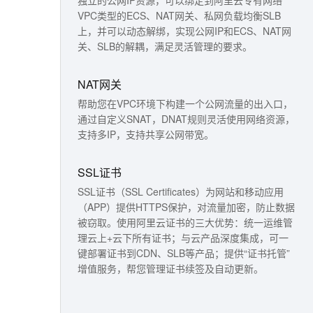
独立的公网IP资源，可以绑定到阿里云专有网络
文戏情感细腻自然，动作戏激烈拳拳到肉，实现更强表演能力
支持中英文自由切换，具备更强的噪声鲁棒性
ernetes 版 ACK
云聚AI 严选权益
云安全中心 AI BAS 智能自动
VPC类型的ECS、NAT网关、私网负载均衡SLB
SSL 证书
，一键激活高效办公新体验
理容器应用的 K8s 服务
精选AI产品，从模型到应用全链提效
化模拟渗透攻击产品发布
上，并可以动态解绑，实现公网IP和ECS、NAT网
堡垒机
关、SLB的解耦，满足灵活管理的要求。
AI 用量加速计划
DataWorks ChatBI 会话支持
应用
防火墙
、识别商机，让客服更高效、服务更出色。
新老同享，达量后返
上传临时文件分析
NAT网关
千问办公
主机安全
NEW
帮助您在VPC环境下构建一个公网流量的出入口，
的智能体编程平台
一站式AI生产力平台
通过自定义SNAT，DNAT规则灵活使用网络资源，
AI 应用及服务市场
伶鹊
支持多IP，支持共享公网带宽。
企业级人与Agent协作平台，接入和调度多个数字员工
智能客服平台，对话机器人、对话分析、智能外呼
AI 应用
SSL证书
大模型服务平台百炼 - 全妙
大模型
SSL证书（SSL Certificates）为网站和移动应用
应用创作平台
多模态内容创作工具，已接入 DeepSeek
（APP）提供HTTPS保护，对流量加密，防止数据
自然语言处理
被窃取。使用阿里云证书的三大优势：统一运维管
数据标注
理云上+云下所有证书；与云产品深度集成，可一
键部署证书到CDN、SLB等产品；提供“证书托管”
机器学习
增值服务，帮您管理证书续签及自动更新。
息提取
与 AI 智能体进行实时音视频通话
从文本、图片、视频中提取结构化的属性信息
构建支持视频理解的 AI 音视频实时通话应用
云速搭CADT