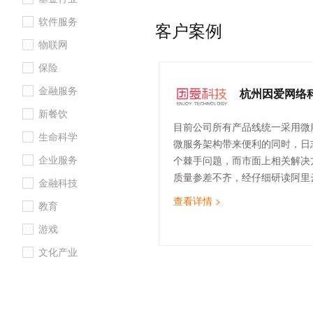
的监控配置这块提供了较为清晰的
10 分钟在聊天系统中增加
专有云
软件服务
节约了我们的摸索时间，使用我
客户案例
和精力聚焦于业务本身；阿里云
物联网
等保三级最佳实践，为我司上云
保险
具体的实践方案，叠加阿里云的
架构，非常方便实现和满足等保
金融服务
杭州因爱网络
障企业合法合规经营。
新餐饮
⽬前公司所有产品线统⼀采⽤微
生命科学
微服务架构带来便利的同时，⽇
企业服务
个棘⼿问题，而市⾯上相关解决
质量参差不齐，经仔细研读阿里
金融科技
实践⽂档：《微服务架构⽇志采
查看详情 >
教育
结合⾃身本身业务架构特性，最
成功接⼊。 实践⽂档不但提供
游戏
架构图，而且有⾮常详细的操作
文化产业
作步骤+截图），另外部分关键实
供了详细的接入代码，这点对于
好。 实践⽂档中也介绍了很多
法，如：⽇志聚类分析、报表功