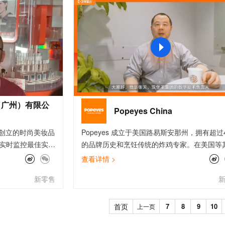
服务生态伙伴
视觉 Coding、空间感知、多模态思考等全面升级
1M上下文，专为长程任务能力而生
云工开物
企业应用
Works
Night Plan 支持 Qwen 3.8-Max
云原生大数据计算服务 MaxCompute
AI 办公
容器服务 Kub
NEW
Red Hat
30+ 款产品免费体验
Data Agent 驱动的一站式 Data+AI 开发治理平台
夜间 5 折，Qwen/Meoo/TokenPlan 客户专享
面向分析的企业级SaaS模式云数据仓库
AI智能应用
提供一站式管
科研合作
ERP
堂（旗舰版）
SUSE
智能客服
AI 应用构建
大模型原生
CRM
防护产品
2个月
自动承接线索
建站小程序
Qoder
大模型服务平台百炼-应用模版
OA 办公系统
HOT
NEW
面向真实软件
个人版上线、团队版降价；千问3.8-Max首发发尝鲜
丰富多元化的应用模版和解决方案
力提升
财税管理
模板建站
万有无界
大模型服务平台百炼-智能体
400电话
定制建站
（广州）有限公
的模型效果
灵活可视化地构建企业级 Agent
Popeyes China
方案
广告营销
模板小程序
秒悟
人工智能平台 PAI
017年创立的时尚美妆品
Popeyes 成立于美国路易斯安那州，拥有超过
定制小程序
云端极速 AI 
新一代 AI 视频生成模型，深度适配广告营销等场景
AI Native 的算法工程平台，一站式完成建模、训练、推理服务部署
S实时监控最佳实践
的品牌历史和烹饪传统的炸鸡专家。在美国等
APP 开发
这些服务都接入方
国家，已经拥有超过3000家门店。我们用爱与
查看详情 >
城在双十-高并发
魂，时间与关怀制作出世界著名炸鸡。
建站系统
新零售
解决我司微服务架
问题；云上
AI 应用
10分钟微调：让0.6B模型媲美235B模
多模态数据信
践，为我司建立全链路
首页
7
8
9
10
上一页
型
依托云原生高可用架构,实现Dify私有化部署
prometheus
用1%尺寸在特定领域达到大模型90%以上效果