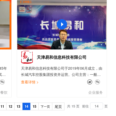
文戏情感细腻自然，动作戏激烈拳拳到肉，实现更强表演能力
支持中英文自由切换，具备更强的噪声鲁棒性
ernetes 版 ACK
云聚AI 严选权益
AI 原生数据库服务发布
SSL 证书
，一键激活高效办公新体验
理容器应用的 K8s 服务
精选AI产品，从模型到应用全链提效
Agent 数据网关
堡垒机
AI 用量加速计划
云原生数据库 PolarDB
应用
防火墙
、识别商机，让客服更高效、服务更出色。
新老同享，达量后返
Agentic Database 发布
千问办公
主机安全
NEW
的智能体编程平台
一站式AI生产力平台
AI 应用及服务市场
伶鹊
企业级人与Agent协作平台，接入和调度多个数字员工
智能客服平台，对话机器人、对话分析、智能外呼
天津易和信息科技有限公司
AI 应用
大模型服务平台百炼 - 全妙
45年
天津易和信息科技有限公司于2019年06月成立，由
大模型
应用创作平台
多模态内容创作工具，已接入 DeepSeek
其他
长城汽车控股集团投资并运营。公司主营：一般项
自然语言处理
灵
目的软件开发与信息技术咨询服务、信息系统集成
查看详情 >
服务等业务。2020年6月易和科技成为中德合资科
数据标注
新餐饮
企业服务
技公司，成为国内鲜有的具备汽车整车厂背景和国
机器学习
际再保险业务经验融合的合资科技公司。 未来为您
息提取
与 AI 智能体进行实时音视频通话
可以输出车服务、续保、车险、资金、BI等综合解
共 15 页
前往
页
11
12
13
14
15
尾页
下一页
从文本、图片、视频中提取结构化的属性信息
构建支持视频理解的 AI 音视频实时通话应用
决方案，同时具备权限管理、数据聚合、消息管