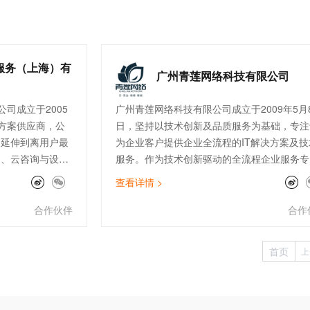
能够 快速掌握使
服务（上海）有
广州青莲网络科技有限公司
司成立于2005
广州青莲网络科技有限公司成立于2009年5月
方案供应商，公
日，坚持以技术创新及品质服务为基础，专注
云延伸到离用户最
为企业客户提供企业全流程的IT解决方案及技
售、云咨询与设
服务。作为技术创新驱动的全流程企业服务专
连接与加速
家，青莲围绕云、安全、数据、智能四大方向
查看详情 >
客户提供高品质的
在公有云、云安全、数据服务、IoT边缘计算
公司现拥有完善
SAP上云咨询、自动化运维等领域均有建树，
合作伙伴
合作
付、开发、售后
经成为全国上百家大型上市企业的指定IT技术
快消零售、制
服务供应商。
首页
上
行业的300多家