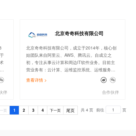
北京奇奇科技有限公司
8
北京奇奇科技有限公司，成立于2014年，核心创
于
始团队来自阿里云、AWS、腾讯云。自成立之
术
初，专注从事云计算和周边IT软件业务。目前主
营业务有：云计算、运维监控系统、运维服务外
，
包等传统业务，以及ChatGPT、数据库国产化、
查看详情 >
、
大数据分析等创新业务。公司主打专业的顾问服
已
务和技术支持能力。服务了物流、金融、零售、
伙伴
合作伙伴
及
电商、文娱、游戏等行业标杆客户。团队架构全
面，有大客户和电销团队、技术人员及架构师。
共 4 页
前往
页
1
2
3
4
尾页
一页
下一页