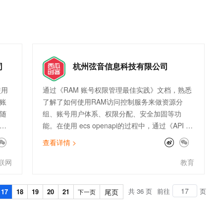
理、规则管理、业务中台等技术能力，已经服务上
t.diy 一步搞定创意建站
构建大模型应用的安全防护体系
千家整车厂经销商及经销商集团，保障系统7*24小
通过自然语言交互简化开发流程,全栈开发支持
通过阿里云安全产品对 AI 应用进行安全防护
时的稳定运转。
司
杭州弦音信息科技有限公司
使⽤
通过《RAM 账号权限管理最佳实践》文档，熟悉
账
了解了如何使用RAM访问控制服务来做资源分
随
组、账号用户体系、权限分配、安全加固等功
同
能。在使用 ecs openapi的过程中，通过《API 使
和管
用实 践》文档，熟悉了如何调用相关接口实现业
查看详情 >
决
务功能，解决了怎么用的问题。同时在这个过程
出
中，也感谢最佳实践的同学提供的相关支持。最
联网
教育
业
佳实践作为阿里云跨产品的使用手册，从客户场
试
景出发，帮助我们业务更加快速简单上云。
共 36 页
前往
页
17
18
19
20
21
尾页
下一页
云