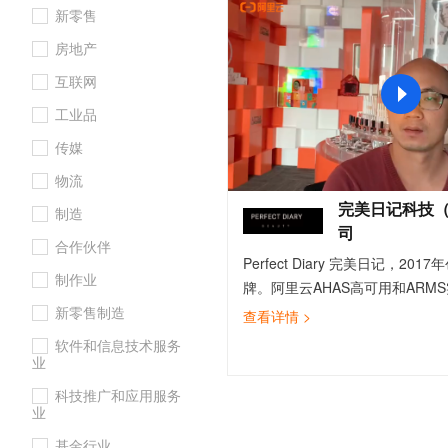
新零售
大数据开发治理平台 Data
AI 产品 免费试用
网络
安全
云开发大赛
Tableau 订阅
1亿+ 大模型 tokens 和 
房地产
可观测
入门学习赛
中间件
AI空中课堂在线直播课
云防火墙
140+云产品 免费试用
互联网
大模型服务
上云与迁云
云原生的云上边界网络安全
产品新客免费试用，最长1
数据库
工业品
生态解决方案
千问AI平台-Token Plan
企业出海
大模型ACA认证体验
大数据计算
传媒
助力企业全员 AI 认知与能
行业生态解决方案
政企业务
物流
媒体服务
千问AI平台-模型体验
开发者生态解决方案
完美日记科技
制造
在线体验全尺寸、多种模态
企业服务与云通信
司
AI 开发和 AI 应用解决
合作伙伴
Happy 系列大模型
Perfect Diary 完美日记，2
域名与网站
制作业
牌。阿里云AHAS高可用和ARM
终端用户计算
为完美日记带来非常大的价值，
新零售制造
查看详情 >
便，使用灵活，保障了我司自建商
软件和信息技术服务
Serverless
大模型解决方案
场景下系统高可用和稳定性;极大
业
构系统健壮性和故障快速定位的
开发工具
科技推广和应用服务
快速部署 Dify，高效搭建 
prometheus监控运维最佳实
业
迁移与运维管理
的监控体系提供很好的参考。在K8S的
基金行业