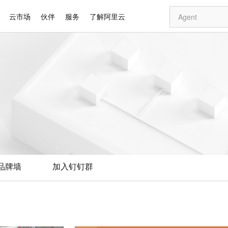
云市场
伙伴
服务
了解阿里云
AI 特惠
数据与 API
成为产品伙伴
企业增值服务
最佳实践
价格计算器
AI 场景体
基础软件
产品伙伴合
阿里云认证
市场活动
配置报价
大模型
自助选配和估算价格
步到位
智启 AI 普惠权益
产品生态集成认证中心
企业支持计划
云上春晚
域名与网站
Qwen Audio：打造专属 AI 语音助手
千问官方 MaaS 平台，为开发者和 Agent 而生，新用户赠送 1 亿 + tokens 额度
一句话生成原生
AI Coding
阿里云Maa
2026 阿里云
云服务器 E
为企业打
数据集
Windows
大模型认证
模型
NEW
NEW
格式还原
值低价云产品抢先购
至高享 1亿+免费 tokens，加速 Al 应用落地
提供智能易用的域名与建站服务
Qwen-Audio-3.0-Realtime 端到端实时语音角色扮演
输入一句话想法,
智能编程，一键
安全可靠、
产品生态伙伴
专家技术服务
云上奥运之旅
弹性计算合作
阿里云中企出
手机三要素
宝塔 Linux
全部认证
价格优势
开源旗舰模型
即刻拥有 DeepSeek-V4-Pro
阿里云 OPC 创新助力计划
千问大模型
一键部署幻兽
AI 电商营销
对象存储 O
大模型
产品生态伙伴工作台
企业增值服务台
云栖战略参考
云存储合作计
云栖大会
身份实名认证
CentOS
训练营
推动算力普惠，释放技术红利
最高返9万
真正可用的 1M 上下文,一次完成代码全链路开发
快速构建应用程序和网站，即刻迈出上云第一步
轻松解锁专属 DeepSeek-V4-Pro
至高百万元 Token 补贴，加速一人公司成长
多元化、高性能、安全可靠的大模型服务
一键购买专属
从图文生成到
云上的中国
数据库合作计
活动全景
短信
Docker
图片和
自进化智能体
5 分钟轻松部署专属 QwenPaw
Token Plan 模型订阅计划
数字证书管理服务（原SSL证书）
高效搭建 AI
AI 广告创作
无影云电脑
企业成长
NEW
HOT
信息公告
看见新力量
云网络合作计
OCR 文字识别
JAVA
越聪明
证享300元代金券
全托管，含MySQL、PostgreSQL、SQL Server、MariaDB多引擎
Qwen3.8-Max 首发尝鲜，限时加量 10 倍，夜间低至2折
实现全站HTTPS，呈现可信的WEB访问
从聊天伙伴进化为能主动干活的本地数字员工
图文、视频一
随时随地安
Kimi-K3
HappyHors
NEW
魔搭 Mode
loud
服务实践
官网公告
品牌墙
加入钉钉群
Kimi 最新旗舰模型，长程编程与推理利器
让文字生成流
金融模力时刻
Salesforce O
版
发票查验
全能环境
Claude Code + GStack 打造工程团队
千问办公，限时限量积分加倍
Qoder
低代码高效构
AI 建站
短信服务
型
NEW
作计划
计划
创新中心
魔搭 ModelSc
健康状态
理服务
让AI从“聊天伙伴”进化为能干活的“数字员工”
安装技能 GStack，拥有专属 AI 工程团队
你的AI工作搭子，覆盖日常办公高频场景
面向真实软件的智能体编程平台
0 代码专业建
客户案例
天气预报查询
操作系统
Deepseek-v4-pro
HappyHors
态合作计划
态智能体模型
旗舰 MoE 大模型，百万上下文与顶尖推理能力
图生视频，流
同享
万小智 AI 建站低至 15元/月
Qoder CN
AI 短剧/漫剧
云原生数据库 
快递物流查询
WordPress
成为服务伙
高校合作
点，立即开启云上创新
覆盖公网/内网、递归/权威、移动APP等全场景解析服务
送.CN域名，送备案服务码
基于千问大模型等，支持代码智能生成、研发智能问答
AI助力短剧
GLM-5.2
Wan2.7-T
Ubuntu