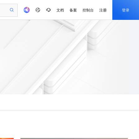
文档
备案
控制台
注册
登录
验
作计划
器
AI 活动
专业服务
服务伙伴合作计划
开发者社区
加入我们
产品动态
服务平台百炼
阿里云 OPC 创新助力计划
一站式生成采购清单，支持单品或批量购买
可编辑精美 PPT 文稿
S产品伙伴计划（繁花）
峰会
CS
造的大模型服务与应用开发平台
Agency Agents：拥有专属领域专家
AI 生产力先锋
Al MaaS 服务伙伴赋能合作
域名
博文
Careers
至高可申请百万元
Qwen3.8-Max 模型上线
 轻松生成专业的 PPT
开启高性价比 AI 编程新体验
弹性可伸缩的云计算服务
先锋实践拓展 AI 生产力的边界
多领域专家智能体,一键组建 AI 虚拟交付团队
Token 补贴，五大权
计划
海大会
伙伴信用分合作计划
商标
问答
社会招聘
益加速 OPC 成功
帕鲁游戏服务器
SS
HappyHorse 打造一站式影视创作平台
飞天发布时刻
HOT
Open Search 向量检索版支
划
备案
电子书
校园招聘
联机服务器，轻松开启游戏
视频创作，一键激活电商全链路生产力
稳定、安全、高性价比、高性能的云存储服务
所见，即是所愿
持视频检索 Pipeline 功能
可视化编排打通从文字构思到成片全链路闭环
更多支持
划
公司注册
镜像站
视频生成
语音识别与合成
 智能体与工作流应用
漫剧工坊：一站式动画创作平台
AI 实训营
应用身份服务 (IDaaS)
合作伙伴培训与认证
划
上云迁移
站生成，高效打造优质广告素材
全接入的云上超级电脑
通过阿里云百炼高效搭建AI应用,助力高效开发
快速生产连贯的高质量长漫剧
从基础到进阶，Agent 创客手把手教你
OpenClaw 管理能力上线
e-1.1-T2V
Qwen3-TTS-Flash
lScope
我要反馈
查询合作伙伴
畅细腻的高质量视频
离线语音合成大模型，多语言方言自适应，低延迟高稳定
n Alibaba Cloud ISV 合作
代维服务
建企业门户网站
10 分钟搭建微信、支付宝小程序
MaxCompute MaxFrame 提
创新加速
ope
登录合作伙伴管理后台
我要建议
站，无忧落地极速上线
以可视化方式快速构建移动和 PC 门户网站
国内短信简单易用，安全可靠，秒级触达，全球覆盖200+国家和地区。
高效部署网站，快速应用到小程序
供自动弹性内存功能
e-1.1-I2V
Cosyvoice-V3-Flash
安全
畅自然，细节丰富
高表现力语音合成大模型，语音克隆听感自然
我要投诉
PolarDB
上云场景组合购
Milvus 弹性伸缩功能新增节
伴
漫剧创作，剧本、分镜、视频高效生成
100%兼容MySQL、PostgreSQL，兼容Oracle，支持集中和分布式
覆盖90%+业务场景，专享组合折扣价
点支持范围
2V
VPN
Fun-ASR