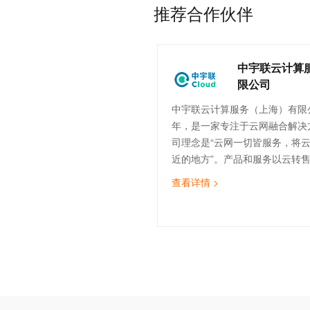
推荐合作伙伴
分析等等，让我们这些技术⼈员
⽤技巧，⾮常赞！
中宇联云计算
限公司
中宇联云计算服务（上海）有限公
年，是一家专注于云网融合解决
司理念是“云网一切皆服务，将
近的地方”。产品和服务以云转
计、云实施与迁移、云运维、云
查看详情 >
（SDWAN）为核心，致力于为
云服务，助力企业数字化转型。
的技术团队，覆盖售前、实施交
运维等。截止目前，中宇联已为
造、医疗、金融、物流、互联网等
企业提供云网服务。