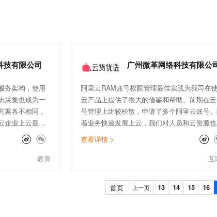
指导帮助， 大大
一个 AI 助手
超强辅助，Bol
们可以把更多时间
即刻拥有 DeepSeek-R1 满血版
在企业官网、通讯软件中为客户提供 AI 客服
多种方案随心选，轻松解锁专属 DeepSeek
云原生高性价比的
等保三级合规提供
安全产品及高可用
三级要求，极大保
科技有限公司
广州微革网络科技有限公
服务架构，使⽤
阿⾥云RAM账号权限管理最佳实践为我司在
志采集也成为⼀
云产品上提供了很⼤的借鉴和帮助。前期在云
方案各不相同，
号管理上比较松散，申请了多个阿⾥云账号。
云企业上云最佳
着业务快速发展上云，我们对⼈员和云资源也
集运维管理》，
步进⾏优化整合， 遇到资源需要跨账号访问
查看详情 >
终实现线上业务
理的问题。阿⾥云同学快速响应，协助我们解
了清晰易懂的方案
问题。最佳实战从云账号的 使⽤管理方法论
教育
互
步骤及解释（操
发，提供了切实、明了的原则规范，结合实际
践步骤更 是提
务场景，说明按步骤操作，比我们⾃⼰摸索尝
首页
13
14
15
16
上一页
技术⼈员特别友
更加⾼效，降低了产品的使⽤⻔槛。期待阿⾥
⽇志产品的⾼阶⽤
能最佳实践不断丰富，覆盖更多的场景
能、⽇志⾃定义