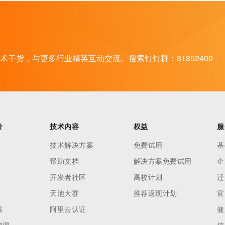
干货，与更多行业精英互动交流。搜索钉钉群：31852400