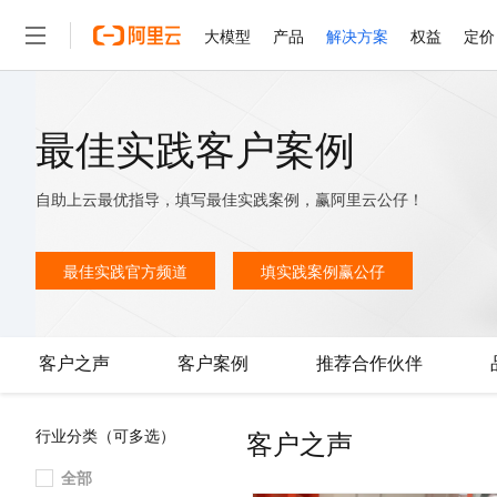
大模型
产品
解决方案
权益
定价
大模型
产品
解决方案
权益
定价
云市场
伙伴
服务
了解阿里云
精选产品
精选解决方案
普惠上云
产品定价
精选商城
成为销售伙伴
售前咨询
为什么选择阿里云
最佳实践客户案例
千问AI平台
了解云产品的定价详情
大模型服务平台百炼
睿译宝，AI翻译排版一
普惠上云 官方力荐
分销伙伴
在线服务
网站建设
什么是云计算
大
大模型服务与应用平台
上传文档即自动完成翻译和
云服务器38元/年起，超
自助上云最优指导，填写最佳实践案例，赢阿里云公仔！
咨询伙伴
多端小程序
技术领先
云上成本管理
售后服务
轻量应用服务器
GLM-5.2：长任务时代
官方推荐返现计划
大模型
精选产品
精选解决方案
Salesforce 国际版订阅
稳定可靠
管理和优化成本
推荐新用户得奖励，单订单
最佳实践官方频道
填实践案例赢公仔
销售伙伴合作计划
自助服务
友盟天域
安全合规
人工智能与机器学习
AI
文本生成
云数据库 RDS
Hermes Agent，打造
云工开物
无影生态合作计划
在线服务
观测云
分析师报告
自主进化，持久记忆，越用
高校专属算力普惠，学生认
计算
互联网应用开发
Qwen3.8-Max
HOT
Salesforce On Alibaba C
工单服务
客户之声
客户案例
推荐合作伙伴
智能体时代全能旗舰模型
Tuya 物联网平台阿里云
研究报告与白皮书
人工智能平台 PAI
快速拥有专属 OpenClaw
大模
Consulting Partner 合
大数据
容器
免费试用
短信专区
一站式AI开发、训练和推
蓝凌 OA
Qwen3.7-Plus
AI 大模型销售与服务生
现代化应用
存储
天池大赛
客户之声
行业分类（可多选）
能看、能想、能动手的多模
云解析DNS
解决方案免费试用 新老
电子合同
最高领取价值200元试用
安全
网络与CDN
全部
AI 算法大赛
Qwen3-VL-Plus
畅捷通