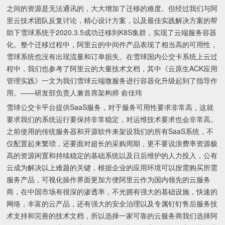
之间的资源是无法通讯的，大大增加了迁移的难度。但经过我们与阿
里云技术团队反复讨论，精心设计方案，以及最佳实践解决方案的帮
助下雪球系统于2020.3.5成功迁移到K8S集群，实现了云端服务容器
化。整个迁移过程中，阿里云的中间件产品表现了相当高的可用性，
雪球系统也没有出现流量和订单损失。在雪球国内公交卡系统上云过
程中，我们也参考了阿里云的大量技术文档，其中《云原生ACK应用
管理实践》一文为我们雪球云端微服务进行容器化升级起到了指导作
用。——研发部负责人兼首席架构师 俞佳玮
雪球公交卡平台提供SaaS服务，对于服务可用性要求非常高，这就
要求我们的系统运行要保持非常稳定，对运维技术要求也会非常高。
之前使用的传统服务器和开源软件来架设我们的所有SaaS系统，不
仅配置起来繁琐，还要面对超长的采购周期，更不要说浪费率资源极
高的资源闲置和持续稳定的基础系统以及日后维护的人力投入，公有
云成为解决以上难题的关键，根据企业的应用环境可以按需购买所需
服务产品，可视化操作界面更加方便阿里云作为国内领先的云服务
商，在中国市场有很深的渗透率，不光拥有强大的基础设施，快速的
网络，丰富的云产品，还有强大的安全治理以及专属钉钉售后服务技
术支持和完善的技术文档，所以选择一家可靠的云服务商我们选择阿