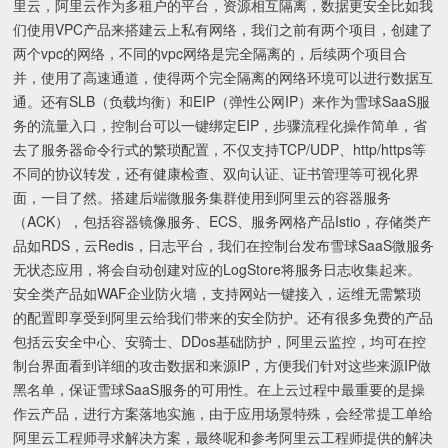
里云，阿里云作为多租户的平台，资源相互隔离，数据更安全比如我
们使用VPC产品来搭建云上私有网络，我们之前有两个项目，创建了
两个vpc的网络，不同的vpc网络是完全隔离的，后续两个项目合
并，使用了高速通道，使得两个完全隔离的网络环境可以进行数据互
通。还有SLB（负载均衡）和EIP（弹性公网IP）来作为雪球SaaS服
务的流量入口，控制台可以一键绑定EIP，步骤流程化操作简单，省
去了服务器命令行式的繁琐配置，不仅支持TCP/UDP、http/https等
不同的协议转发，还有健康检查、双向认证、证书管理等可视化界
面，一目了然。搭建后端微服务集群使用到阿里云的容器服务
（ACK），包括容器镜像服务、ECS、服务网格产品Istio，存储类产
品如RDS，云Redis，日志平台，我们在控制台发布雪球SaaS微服务
无状态应用，将会自动创建对应的LogStore将服务日志收集起来。
安全类产品如WAF企业防火墙，支持网站一键接入，运维无需繁琐
的配置即享受到阿里云给我们带来的安全防护。还有很多免费的产品
包括云安全中心、安骑士、DDos基础防护，阿里云监控，均可在控
制台界面看到详细的攻击数据和来源IP，方便我们针对这些来源IP做
黑名单，保证雪球SaaS服务的可用性。在上云过程中最重要的是操
作云产品，进行方案落地实施，由于应用场景特殊，会经常提工单给
阿里云工程师寻求解决方案，最终呢和参考阿里云工程师提供的解决