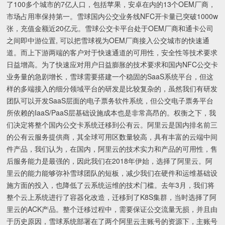
了100多个城市的7亿人口，包括苹果，安卓在内的13个OEM厂商，
市场占用率保持第一。雪球国内公交业务线NFC开卡量已突破1000w
张，充值金额近20亿元。雪球公交卡平台处于OEM厂商和通卡公司
之间即中游位置, 可以把雪球视为OEM厂商接入公交城市的快速通
道。而上下游两端的客户对于快速通道的可用性，安全性等技术要求
日益增高。为了快速应对用户日益膨胀的技术要求和国内NFC公交卡
业务量的急剧增长，雪球需要搭建一个稳固的SaaS系统平台，但这
样的多端接入的细分领域平台的研发是比较复杂的，虽然我们有研发
团队可以开发SaaS层面的电子票务软件系统，但公交电子票务平台
所依赖的IaaS/PaaS层基础设施成本也是非常高昂的。权衡之下，我
们决定将整个国内公交卡系统迁移到公有云。阿里云是国内排名前三
的公有云服务提供商，其全球可用区数量较高，具有丰富的云端中间
件产品，我们认为，在国内，阿里云的技术实力和产品的可用性，售
后服务能力是最强的，因此我们在2018年伊始，选择了阿里云。阿
里云的能力能够弥补雪球团队的短板，减少我们在硬件和运维基础设
施方面的投入，也降低了云系统运维的技术门槛。去年3月，我们将
整个云上系统进行了容器化改造，迁移到了K8S集群，当时选择了阿
里云的ACK产品。整个迁移过程中，需要保证公交流量无损，并且由
于历史原因，雪球系统部署在了两个阿里云主账号的资源下，主账号